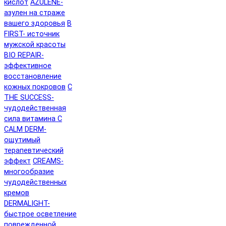
кислот
AZULENE-
азулен на страже
вашего здоровья
B
FIRST- источник
мужской красоты
BIO REPAIR-
эффективное
восстановление
кожных покровов
C
THE SUCCESS-
чудодейственная
сила витамина C
CALM DERM-
ощутимый
терапевтический
эффект
CREAMS-
многообразие
чудодейственных
кремов
DERMALIGHT-
быстрое осветление
поврежденной