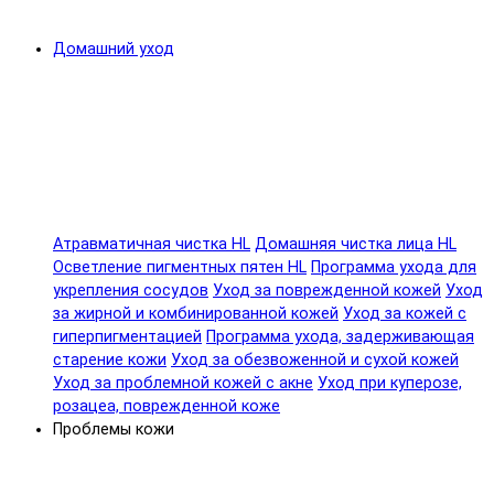
Домашний уход
Атравматичная чистка HL
Домашняя чистка лица HL
Осветление пигментных пятен HL
Программа ухода для
укрепления сосудов
Уход за поврежденной кожей
Уход
за жирной и комбинированной кожей
Уход за кожей с
гиперпигментацией
Программа ухода, задерживающая
старение кожи
Уход за обезвоженной и сухой кожей
Уход за проблемной кожей с акне
Уход при куперозе,
розацеа, поврежденной коже
Проблемы кожи