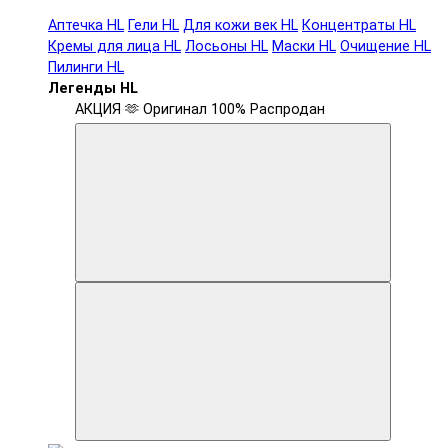
Аптечка HL
Гели HL
Для кожи век HL
Концентраты HL
Кремы для лица HL
Лосьоны HL
Маски HL
Очищение HL
Пилинги HL
Легенды HL
АКЦИЯ 🫶
Оригинал 100%
Распродан