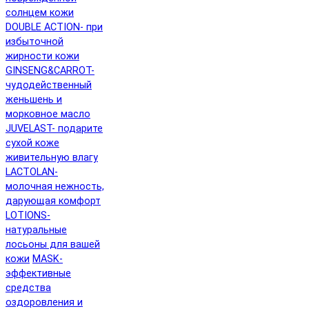
солнцем кожи
DOUBLE ACTION- при
избыточной
жирности кожи
GINSENG&CARROT-
чудодейственный
женьшень и
морковное масло
JUVELAST- подарите
сухой коже
живительную влагу
LACTOLAN-
молочная нежность,
дарующая комфорт
LOTIONS-
натуральные
лосьоны для вашей
кожи
MASK-
эффективные
средства
оздоровления и