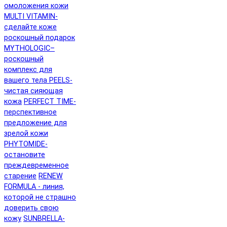
омоложения кожи
MULTI VITAMIN-
сделайте коже
роскошный подарок
MYTHOLOGIC–
роскошный
комплекс для
вашего тела
PEELS-
чистая сияющая
кожа
PERFECT TIME-
перспективное
предложение для
зрелой кожи
PHYTOMIDE-
остановите
преждевременное
старение
RENEW
FORMULA - линия,
которой не страшно
доверить свою
кожу
SUNBRELLA-