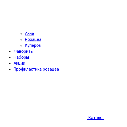
Акне
Розацеа
Купероз
Фавориты
Наборы
Акции
Профилактика розацеа
Каталог