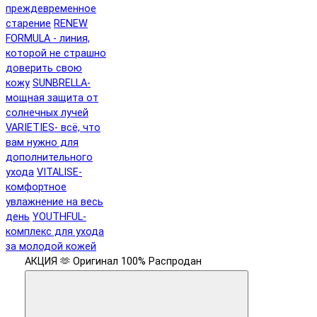
преждевременное
старение
RENEW
FORMULA - линия,
которой не страшно
доверить свою
кожу
SUNBRELLA-
мощная защита от
солнечных лучей
VARIETIES- всё, что
вам нужно для
дополнительного
ухода
VITALISE-
комфортное
увлажнение на весь
день
YOUTHFUL-
комплекс для ухода
за молодой кожей
АКЦИЯ 🫶
Оригинал 100%
Распродан