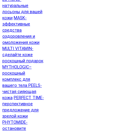
натуральные
лосьоны для вашей
кожи
MASK-
эффективные
средства
оздоровления и
омоложения кожи
MULTI VITAMIN-
сделайте коже
роскошный подарок
MYTHOLOGIC–
роскошный
комплекс для
вашего тела
PEELS-
чистая сияющая
кожа
PERFECT TIME-
перспективное
предложение для
зрелой кожи
PHYTOMIDE-
остановите