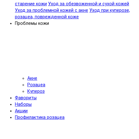
старение кожи
Уход за обезвоженной и сухой кожей
Уход за проблемной кожей с акне
Уход при куперозе,
розацеа, поврежденной коже
Проблемы кожи
Акне
Розацеа
Купероз
Фавориты
Наборы
Акции
Профилактика розацеа