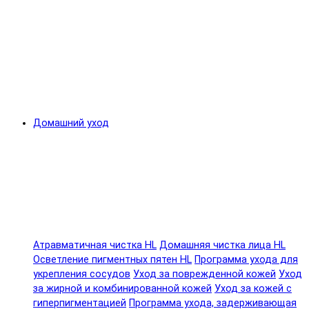
Домашний уход
Атравматичная чистка HL
Домашняя чистка лица HL
Осветление пигментных пятен HL
Программа ухода для
укрепления сосудов
Уход за поврежденной кожей
Уход
за жирной и комбинированной кожей
Уход за кожей с
гиперпигментацией
Программа ухода, задерживающая