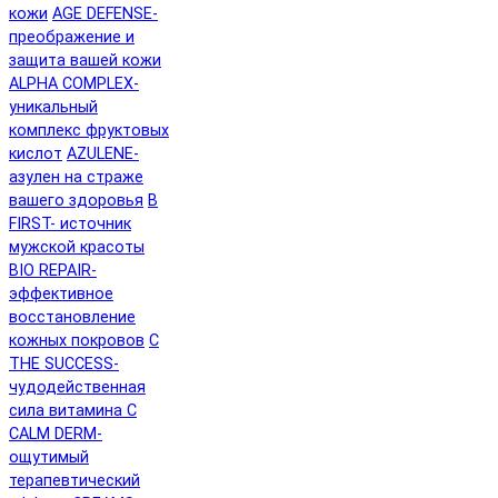
кожи
AGE DEFENSE-
преображение и
защита вашей кожи
ALPHA COMPLEX-
уникальный
комплекс фруктовых
кислот
AZULENE-
азулен на страже
вашего здоровья
B
FIRST- источник
мужской красоты
BIO REPAIR-
эффективное
восстановление
кожных покровов
C
THE SUCCESS-
чудодейственная
сила витамина C
CALM DERM-
ощутимый
терапевтический