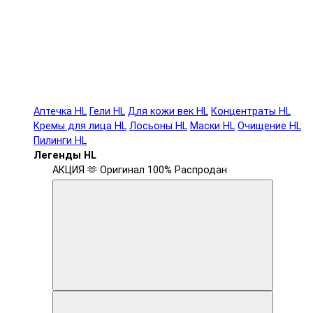
Аптечка HL
Гели HL
Для кожи век HL
Концентраты HL
Кремы для лица HL
Лосьоны HL
Маски HL
Очищение HL
Пилинги HL
Легенды HL
АКЦИЯ 🫶
Оригинал 100%
Распродан