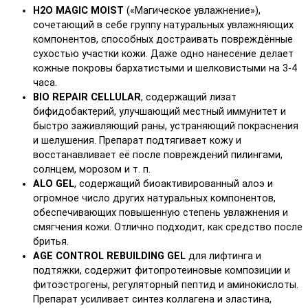
H2O MAGIC MOIST
(«Магическое увлажнение»),
сочетающий в себе группу натуральных увлажняющих
компонентов, способных достраивать повреждённые
сухостью участки кожи. Даже одно нанесение делает
кожные покровы бархатистыми и шелковистыми на 3-4
часа.
BIO REPAIR CELLULAR
, содержащий лизат
бифидобактерий, улучшающий местный иммунитет и
быстро заживляющий раны, устраняющий покраснения
и шелушения. Препарат подтягивает кожу и
восстанавливает её после повреждений пилингами,
солнцем, морозом и т. п.
ALO GEL
, содержащий биоактивированный алоэ и
огромное число других натуральных компонентов,
обеспечивающих повышенную степень увлажнения и
смягчения кожи. Отлично подходит, как средство после
бритья.
AGE CONTROL REBUILDING GEL
для лифтинга и
подтяжки, содержит фитопротеиновые композиции и
фитоэстрогены, регуляторный пептид и аминокислоты.
Препарат усиливает синтез коллагена и эластина,