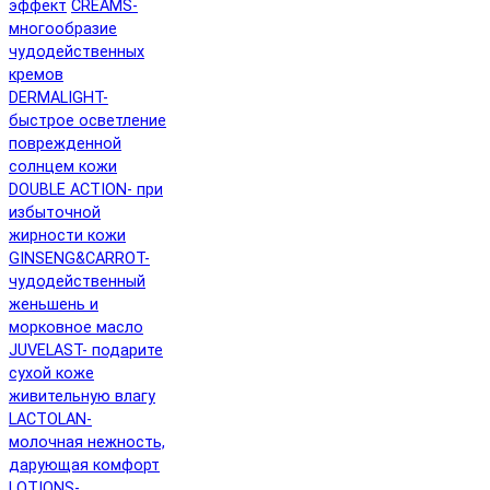
эффект
CREAMS-
многообразие
чудодейственных
кремов
DERMALIGHT-
быстрое осветление
поврежденной
солнцем кожи
DOUBLE ACTION- при
избыточной
жирности кожи
GINSENG&CARROT-
чудодейственный
женьшень и
морковное масло
JUVELAST- подарите
сухой коже
живительную влагу
LACTOLAN-
молочная нежность,
дарующая комфорт
LOTIONS-