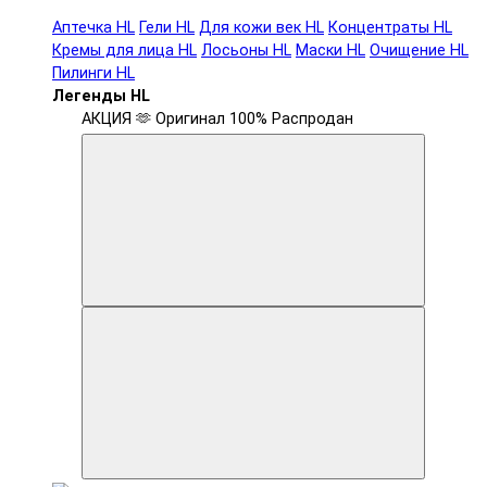
Аптечка HL
Гели HL
Для кожи век HL
Концентраты HL
Кремы для лица HL
Лосьоны HL
Маски HL
Очищение HL
Пилинги HL
Легенды HL
АКЦИЯ 🫶
Оригинал 100%
Распродан