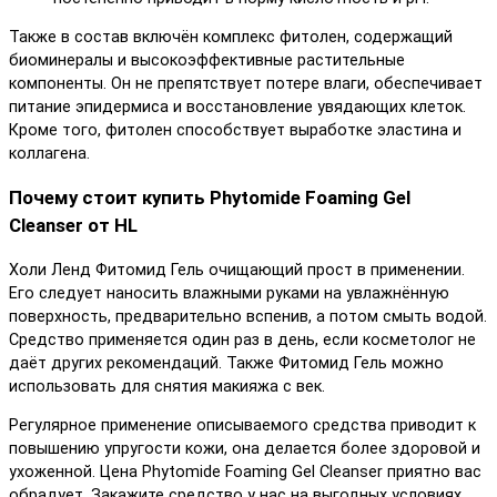
Также в состав включён комплекс фитолен, содержащий
биоминералы и высокоэффективные растительные
компоненты. Он не препятствует потере влаги, обеспечивает
питание эпидермиса и восстановление увядающих клеток.
Кроме того, фитолен способствует выработке эластина и
коллагена.
Почему стоит купить Phytomide Foaming Gel
Cleanser от HL
Холи Ленд Фитомид Гель очищающий прост в применении.
Его следует наносить влажными руками на увлажнённую
поверхность, предварительно вспенив, а потом смыть водой.
Средство применяется один раз в день, если косметолог не
даёт других рекомендаций. Также Фитомид Гель можно
использовать для снятия макияжа с век.
Регулярное применение описываемого средства приводит к
повышению упругости кожи, она делается более здоровой и
ухоженной. Цена Phytomide Foaming Gel Cleanser приятно вас
обрадует. Закажите средство у нас на выгодных условиях