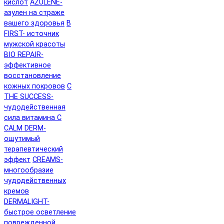
кислот
AZULENE-
азулен на страже
вашего здоровья
B
FIRST- источник
мужской красоты
BIO REPAIR-
эффективное
восстановление
кожных покровов
C
THE SUCCESS-
чудодейственная
сила витамина C
CALM DERM-
ощутимый
терапевтический
эффект
CREAMS-
многообразие
чудодейственных
кремов
DERMALIGHT-
быстрое осветление
поврежденной