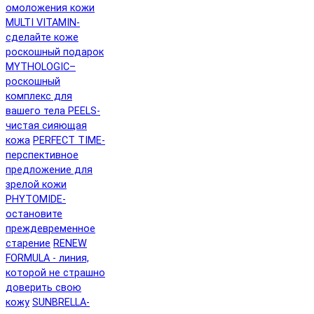
омоложения кожи
MULTI VITAMIN-
сделайте коже
роскошный подарок
MYTHOLOGIC–
роскошный
комплекс для
вашего тела
PEELS-
чистая сияющая
кожа
PERFECT TIME-
перспективное
предложение для
зрелой кожи
PHYTOMIDE-
остановите
преждевременное
старение
RENEW
FORMULA - линия,
которой не страшно
доверить свою
кожу
SUNBRELLA-