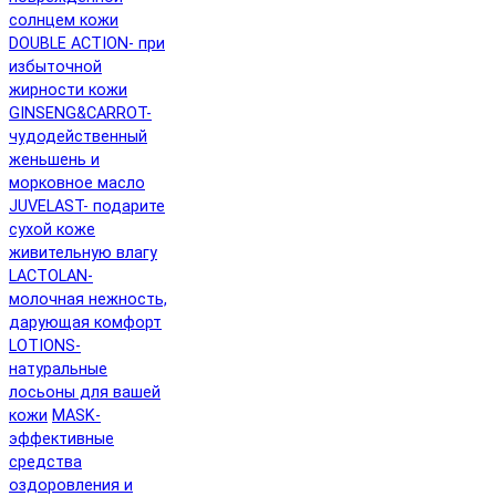
солнцем кожи
DOUBLE ACTION- при
избыточной
жирности кожи
GINSENG&CARROT-
чудодейственный
женьшень и
морковное масло
JUVELAST- подарите
сухой коже
живительную влагу
LACTOLAN-
молочная нежность,
дарующая комфорт
LOTIONS-
натуральные
лосьоны для вашей
кожи
MASK-
эффективные
средства
оздоровления и