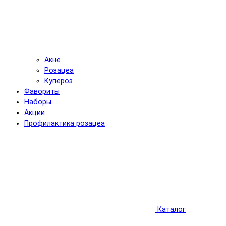
Акне
Розацеа
Купероз
Фавориты
Наборы
Акции
Профилактика розацеа
Каталог