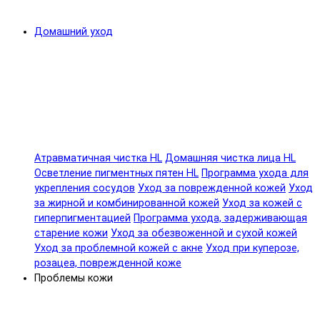
Домашний уход
Атравматичная чистка HL
Домашняя чистка лица HL
Осветление пигментных пятен HL
Программа ухода для
укрепления сосудов
Уход за поврежденной кожей
Уход
за жирной и комбинированной кожей
Уход за кожей с
гиперпигментацией
Программа ухода, задерживающая
старение кожи
Уход за обезвоженной и сухой кожей
Уход за проблемной кожей с акне
Уход при куперозе,
розацеа, поврежденной коже
Проблемы кожи