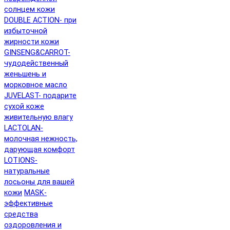
солнцем кожи
DOUBLE ACTION- при
избыточной
жирности кожи
GINSENG&CARROT-
чудодейственный
женьшень и
морковное масло
JUVELAST- подарите
сухой коже
живительную влагу
LACTOLAN-
молочная нежность,
дарующая комфорт
LOTIONS-
натуральные
лосьоны для вашей
кожи
MASK-
эффективные
средства
оздоровления и