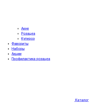
Акне
Розацеа
Купероз
Фавориты
Наборы
Акции
Профилактика розацеа
Каталог