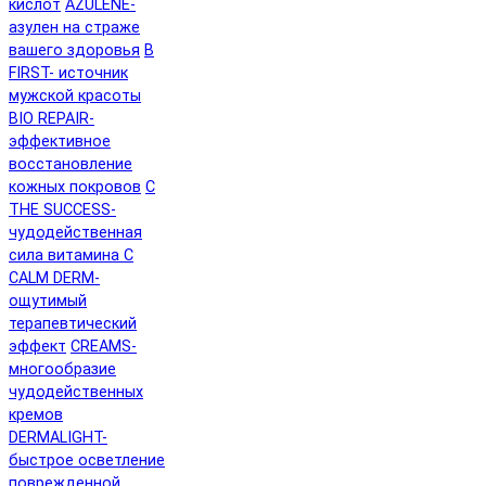
кислот
AZULENE-
азулен на страже
вашего здоровья
B
FIRST- источник
мужской красоты
BIO REPAIR-
эффективное
восстановление
кожных покровов
C
THE SUCCESS-
чудодейственная
сила витамина C
CALM DERM-
ощутимый
терапевтический
эффект
CREAMS-
многообразие
чудодейственных
кремов
DERMALIGHT-
быстрое осветление
поврежденной