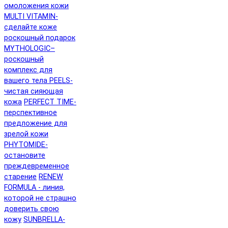
омоложения кожи
MULTI VITAMIN-
сделайте коже
роскошный подарок
MYTHOLOGIC–
роскошный
комплекс для
вашего тела
PEELS-
чистая сияющая
кожа
PERFECT TIME-
перспективное
предложение для
зрелой кожи
PHYTOMIDE-
остановите
преждевременное
старение
RENEW
FORMULA - линия,
которой не страшно
доверить свою
кожу
SUNBRELLA-