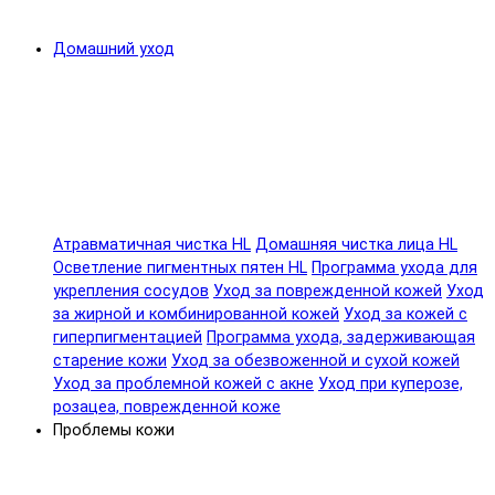
Домашний уход
Атравматичная чистка HL
Домашняя чистка лица HL
Осветление пигментных пятен HL
Программа ухода для
укрепления сосудов
Уход за поврежденной кожей
Уход
за жирной и комбинированной кожей
Уход за кожей с
гиперпигментацией
Программа ухода, задерживающая
старение кожи
Уход за обезвоженной и сухой кожей
Уход за проблемной кожей с акне
Уход при куперозе,
розацеа, поврежденной коже
Проблемы кожи