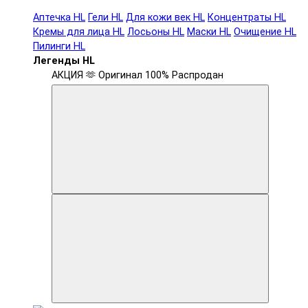
Аптечка HL
Гели HL
Для кожи век HL
Концентраты HL
Кремы для лица HL
Лосьоны HL
Маски HL
Очищение HL
Пилинги HL
Легенды HL
АКЦИЯ 🫶
Оригинал 100%
Распродан