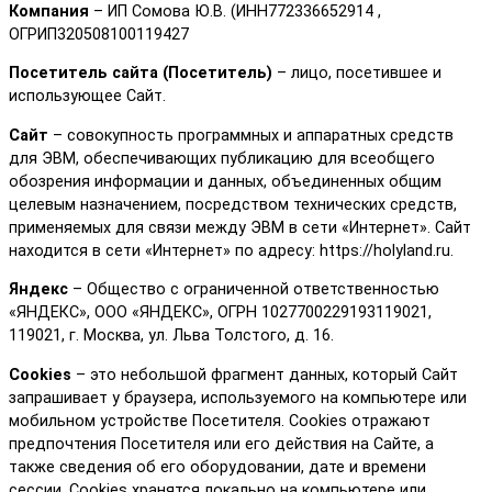
Компания
– ИП Сомова Ю.В. (ИНН772336652914 ,
ОГРИП320508100119427
Посетитель сайта (Посетитель)
– лицо, посетившее и
использующее Сайт.
Сайт
– совокупность программных и аппаратных средств
для ЭВМ, обеспечивающих публикацию для всеобщего
обозрения информации и данных, объединенных общим
целевым назначением, посредством технических средств,
применяемых для связи между ЭВМ в сети «Интернет». Сайт
находится в сети «Интернет» по адресу: https://holyland.ru.
Яндекс
– Общество с ограниченной ответственностью
«ЯНДЕКС», ООО «ЯНДЕКС», ОГРН 1027700229193119021,
119021, г. Москва, ул. Льва Толстого, д. 16.
Cookies
– это небольшой фрагмент данных, который Сайт
запрашивает у браузера, используемого на компьютере или
мобильном устройстве Посетителя. Cookies отражают
предпочтения Посетителя или его действия на Сайте, а
также сведения об его оборудовании, дате и времени
сессии. Сookies хранятся локально на компьютере или