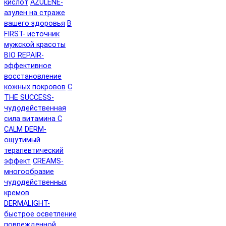
кислот
AZULENE-
азулен на страже
вашего здоровья
B
FIRST- источник
мужской красоты
BIO REPAIR-
эффективное
восстановление
кожных покровов
C
THE SUCCESS-
чудодейственная
сила витамина C
CALM DERM-
ощутимый
терапевтический
эффект
CREAMS-
многообразие
чудодейственных
кремов
DERMALIGHT-
быстрое осветление
поврежденной