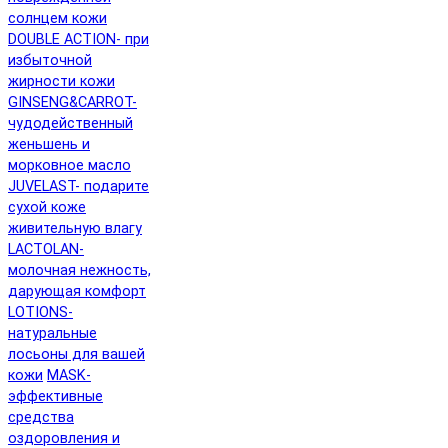
солнцем кожи
DOUBLE ACTION- при
избыточной
жирности кожи
GINSENG&CARROT-
чудодейственный
женьшень и
морковное масло
JUVELAST- подарите
сухой коже
живительную влагу
LACTOLAN-
молочная нежность,
дарующая комфорт
LOTIONS-
натуральные
лосьоны для вашей
кожи
MASK-
эффективные
средства
оздоровления и