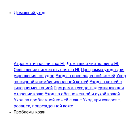
Домашний уход
Атравматичная чистка HL
Домашняя чистка лица HL
Осветление пигментных пятен HL
Программа ухода для
укрепления сосудов
Уход за поврежденной кожей
Уход
за жирной и комбинированной кожей
Уход за кожей с
гиперпигментацией
Программа ухода, задерживающая
старение кожи
Уход за обезвоженной и сухой кожей
Уход за проблемной кожей с акне
Уход при куперозе,
розацеа, поврежденной коже
Проблемы кожи