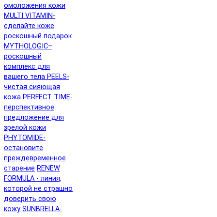
омоложения кожи
MULTI VITAMIN-
сделайте коже
роскошный подарок
MYTHOLOGIC–
роскошный
комплекс для
вашего тела
PEELS-
чистая сияющая
кожа
PERFECT TIME-
перспективное
предложение для
зрелой кожи
PHYTOMIDE-
остановите
преждевременное
старение
RENEW
FORMULA - линия,
которой не страшно
доверить свою
кожу
SUNBRELLA-