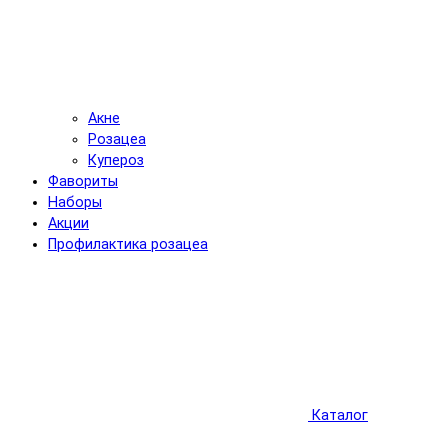
Акне
Розацеа
Купероз
Фавориты
Наборы
Акции
Профилактика розацеа
Каталог