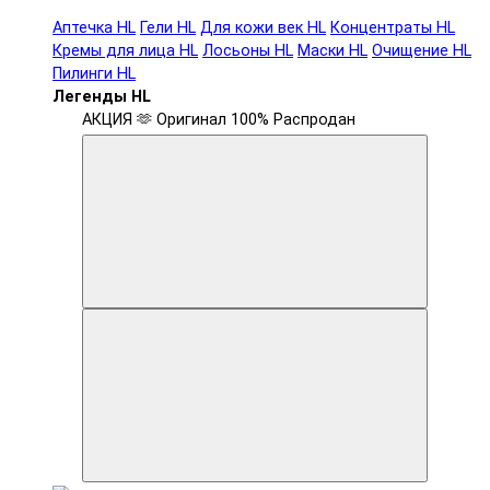
Аптечка HL
Гели HL
Для кожи век HL
Концентраты HL
Кремы для лица HL
Лосьоны HL
Маски HL
Очищение HL
Пилинги HL
Легенды HL
АКЦИЯ 🫶
Оригинал 100%
Распродан