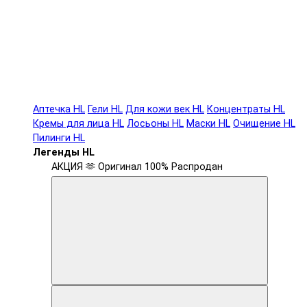
Аптечка HL
Гели HL
Для кожи век HL
Концентраты HL
Кремы для лица HL
Лосьоны HL
Маски HL
Очищение HL
Пилинги HL
Легенды HL
АКЦИЯ 🫶
Оригинал 100%
Распродан