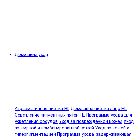
Домашний уход
Атравматичная чистка HL
Домашняя чистка лица HL
Осветление пигментных пятен HL
Программа ухода для
укрепления сосудов
Уход за поврежденной кожей
Уход
за жирной и комбинированной кожей
Уход за кожей с
гиперпигментацией
Программа ухода, задерживающая