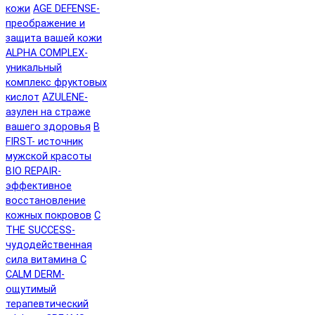
кожи
AGE DEFENSE-
преображение и
защита вашей кожи
ALPHA COMPLEX-
уникальный
комплекс фруктовых
кислот
AZULENE-
азулен на страже
вашего здоровья
B
FIRST- источник
мужской красоты
BIO REPAIR-
эффективное
восстановление
кожных покровов
C
THE SUCCESS-
чудодейственная
сила витамина C
CALM DERM-
ощутимый
терапевтический