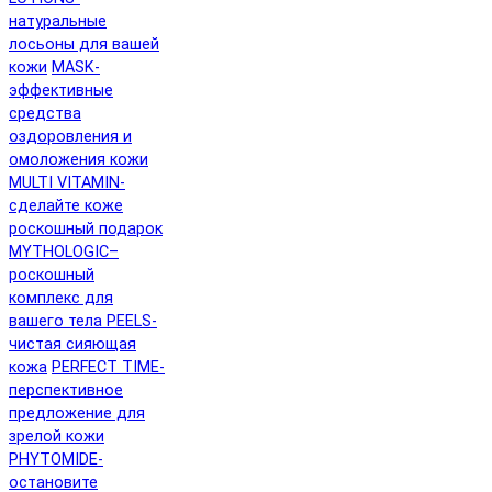
натуральные
лосьоны для вашей
кожи
MASK-
эффективные
средства
оздоровления и
омоложения кожи
MULTI VITAMIN-
сделайте коже
роскошный подарок
MYTHOLOGIC–
роскошный
комплекс для
вашего тела
PEELS-
чистая сияющая
кожа
PERFECT TIME-
перспективное
предложение для
зрелой кожи
PHYTOMIDE-
остановите