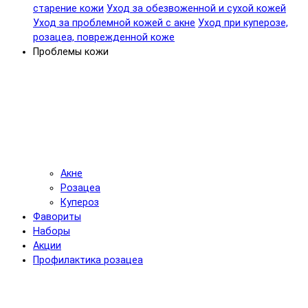
старение кожи
Уход за обезвоженной и сухой кожей
Уход за проблемной кожей с акне
Уход при куперозе,
розацеа, поврежденной коже
Проблемы кожи
Акне
Розацеа
Купероз
Фавориты
Наборы
Акции
Профилактика розацеа