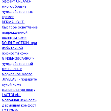
эффект
CREAMS-
многообразие
чудодейственных
кремов
DERMALIGHT-
быстрое осветление
поврежденной
солнцем кожи
DOUBLE ACTION- при
избыточной
жирности кожи
GINSENG&CARROT-
чудодейственный
женьшень и
морковное масло
JUVELAST- подарите
сухой коже
живительную влагу
LACTOLAN-
молочная нежность,
дарующая комфорт
LOTIONS-