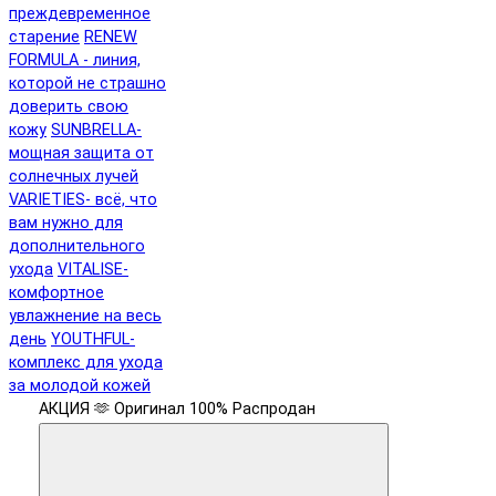
преждевременное
старение
RENEW
FORMULA - линия,
которой не страшно
доверить свою
кожу
SUNBRELLA-
мощная защита от
солнечных лучей
VARIETIES- всё, что
вам нужно для
дополнительного
ухода
VITALISE-
комфортное
увлажнение на весь
день
YOUTHFUL-
комплекс для ухода
за молодой кожей
АКЦИЯ 🫶
Оригинал 100%
Распродан