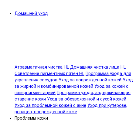
Домашний уход
Атравматичная чистка HL
Домашняя чистка лица HL
Осветление пигментных пятен HL
Программа ухода для
укрепления сосудов
Уход за поврежденной кожей
Уход
за жирной и комбинированной кожей
Уход за кожей с
гиперпигментацией
Программа ухода, задерживающая
старение кожи
Уход за обезвоженной и сухой кожей
Уход за проблемной кожей с акне
Уход при куперозе,
розацеа, поврежденной коже
Проблемы кожи