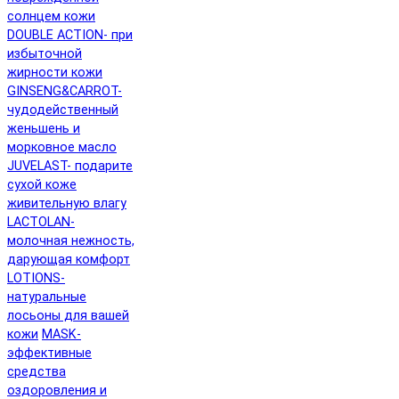
солнцем кожи
DOUBLE ACTION- при
избыточной
жирности кожи
GINSENG&CARROT-
чудодейственный
женьшень и
морковное масло
JUVELAST- подарите
сухой коже
живительную влагу
LACTOLAN-
молочная нежность,
дарующая комфорт
LOTIONS-
натуральные
лосьоны для вашей
кожи
MASK-
эффективные
средства
оздоровления и