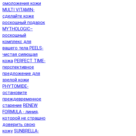
омоложения кожи
MULTI VITAMIN-
сделайте коже
роскошный подарок
MYTHOLOGIC–
роскошный
комплекс для
вашего тела
PEELS-
чистая сияющая
кожа
PERFECT TIME-
перспективное
предложение для
зрелой кожи
PHYTOMIDE-
остановите
преждевременное
старение
RENEW
FORMULA - линия,
которой не страшно
доверить свою
кожу
SUNBRELLA-