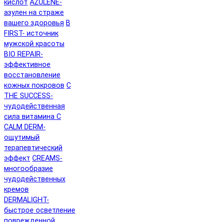
кислот
AZULENE-
азулен на страже
вашего здоровья
B
FIRST- источник
мужской красоты
BIO REPAIR-
эффективное
восстановление
кожных покровов
C
THE SUCCESS-
чудодейственная
сила витамина C
CALM DERM-
ощутимый
терапевтический
эффект
CREAMS-
многообразие
чудодейственных
кремов
DERMALIGHT-
быстрое осветление
поврежденной