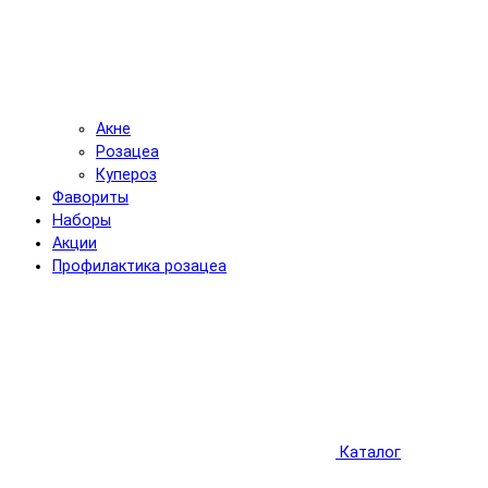
Акне
Розацеа
Купероз
Фавориты
Наборы
Акции
Профилактика розацеа
Каталог