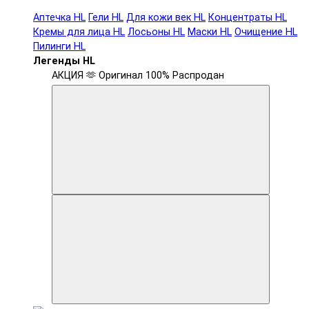
Аптечка HL
Гели HL
Для кожи век HL
Концентраты HL
Кремы для лица HL
Лосьоны HL
Маски HL
Очищение HL
Пилинги HL
Легенды HL
АКЦИЯ 🫶
Оригинал 100%
Распродан