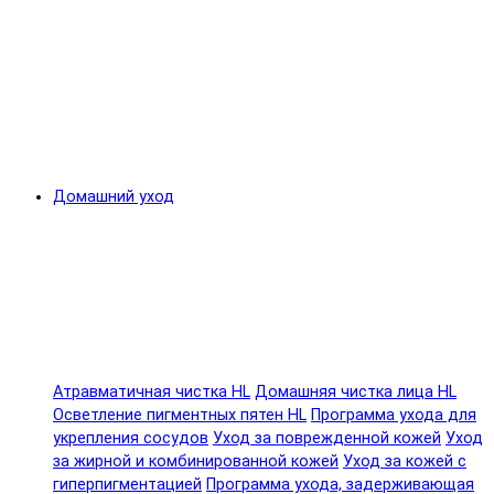
Домашний уход
Атравматичная чистка HL
Домашняя чистка лица HL
Осветление пигментных пятен HL
Программа ухода для
укрепления сосудов
Уход за поврежденной кожей
Уход
за жирной и комбинированной кожей
Уход за кожей с
гиперпигментацией
Программа ухода, задерживающая