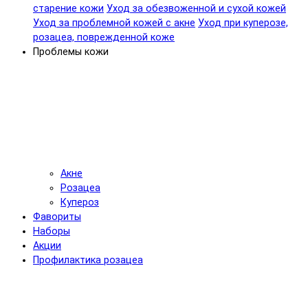
старение кожи
Уход за обезвоженной и сухой кожей
Уход за проблемной кожей с акне
Уход при куперозе,
розацеа, поврежденной коже
Проблемы кожи
Акне
Розацеа
Купероз
Фавориты
Наборы
Акции
Профилактика розацеа