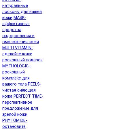
натуральные
лосьоны для вашей
кожи
MASK-
эффективные
средства
оздоровления и
омоложения кожи
MULTI VITAMIN-
сделайте коже
роскошный подарок
MYTHOLOGIC–
роскошный
комплекс для
вашего тела
PEELS-
чистая сияющая
кожа
PERFECT TIME-
перспективное
предложение для
зрелой кожи
PHYTOMIDE-
остановите