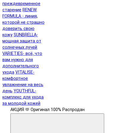
преждевременное
старение
RENEW
FORMULA - линия,
которой не страшно
доверить свою
кожу
SUNBRELLA-
мощная защита от
солнечных лучей
VARIETIES- всё, что
вам нужно для
дополнительного
ухода
VITALISE-
комфортное
увлажнение на весь
день
YOUTHFUL-
комплекс для ухода
за молодой кожей
АКЦИЯ 🫶
Оригинал 100%
Распродан