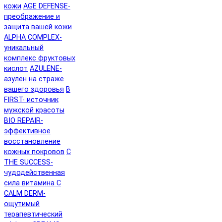
кожи
AGE DEFENSE-
преображение и
защита вашей кожи
ALPHA COMPLEX-
уникальный
комплекс фруктовых
кислот
AZULENE-
азулен на страже
вашего здоровья
B
FIRST- источник
мужской красоты
BIO REPAIR-
эффективное
восстановление
кожных покровов
C
THE SUCCESS-
чудодейственная
сила витамина C
CALM DERM-
ощутимый
терапевтический