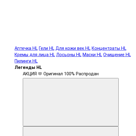
Аптечка HL
Гели HL
Для кожи век HL
Концентраты HL
Кремы для лица HL
Лосьоны HL
Маски HL
Очищение HL
Пилинги HL
Легенды HL
АКЦИЯ 🫶
Оригинал 100%
Распродан