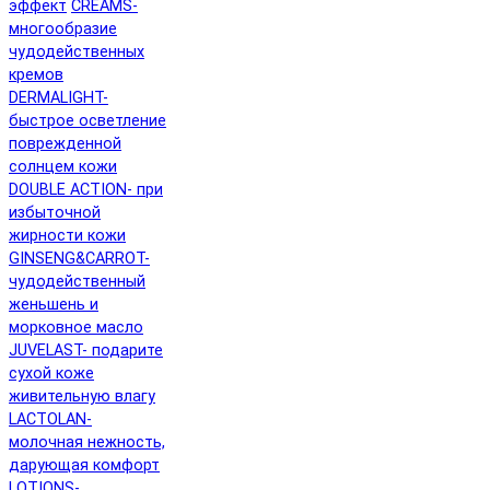
эффект
CREAMS-
многообразие
чудодейственных
кремов
DERMALIGHT-
быстрое осветление
поврежденной
солнцем кожи
DOUBLE ACTION- при
избыточной
жирности кожи
GINSENG&CARROT-
чудодейственный
женьшень и
морковное масло
JUVELAST- подарите
сухой коже
живительную влагу
LACTOLAN-
молочная нежность,
дарующая комфорт
LOTIONS-