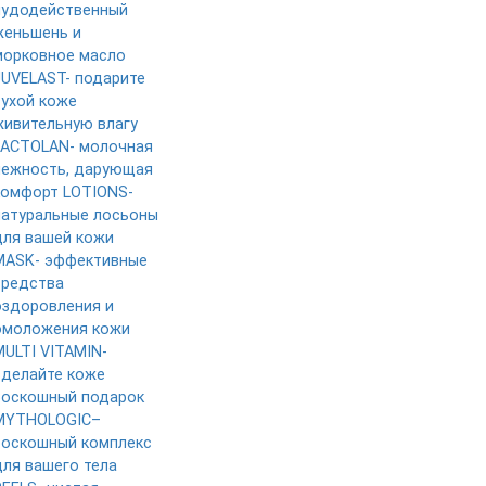
чудодейственный
женьшень и
морковное масло
JUVELAST- подарите
сухой коже
живительную влагу
LACTOLAN- молочная
нежность, дарующая
комфорт
LOTIONS-
натуральные лосьоны
для вашей кожи
MASK- эффективные
средства
оздоровления и
омоложения кожи
MULTI VITAMIN-
сделайте коже
роскошный подарок
MYTHOLOGIC–
роскошный комплекс
для вашего тела