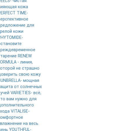
PEELS- чистая
сияющая кожа
PERFECT TIME-
перспективное
предложение для
зрелой кожи
PHYTOMIDE-
остановите
преждевременное
старение
RENEW
FORMULA - линия,
которой не страшно
доверить свою кожу
SUNBRELLA- мощная
защита от солнечных
лучей
VARIETIES- всё,
что вам нужно для
дополнительного
ухода
VITALISE-
комфортное
увлажнение на весь
день
YOUTHFUL-