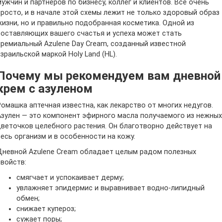
мужчин и партнёров по бизнесу, коллег и клиентов. Всё очень
просто, и в начале этой схемы лежит не только здоровый образ
жизни, но и правильно подобранная косметика. Одной из
составляющих вашего счастья и успеха может стать
премиальный Azulene Day Cream, созданный известной
израильской маркой Holy Land (HL).
Почему мы рекомендуем вам дневной
крем с азуленом
Ромашка аптечная известна, как лекарство от многих недугов.
Азулен — это компонент эфирного масла получаемого из нежных
цветочков целебного растения. Он благотворно действует на
весь организм и в особенности на кожу.
Дневной Azulene Cream обладает целым радом полезных
свойств:
смягчает и успокаивает дерму;
увлажняет эпидермис и выравнивает водно-липидный
обмен;
снижает купероз;
сужает поры;