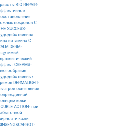
красоты
BIO REPAIR-
эффективное
восстановление
кожных покровов
C
THE SUCCESS-
чудодейственная
сила витамина C
CALM DERM-
ощутимый
терапевтический
эффект
CREAMS-
многообразие
чудодейственных
кремов
DERMALIGHT-
быстрое осветление
поврежденной
солнцем кожи
DOUBLE ACTION- при
избыточной
жирности кожи
GINSENG&CARROT-