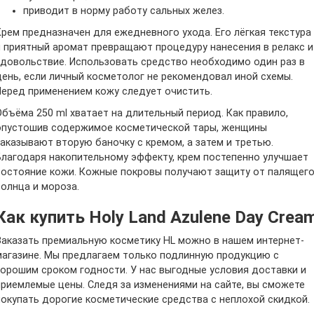
приводит в норму работу сальных желез.
Крем предназначен для ежедневного ухода. Его лёгкая текстура
и приятный аромат превращают процедуру нанесения в релакс и
удовольствие. Использовать средство необходимо один раз в
день, если личный косметолог не рекомендовал иной схемы.
Перед применением кожу следует очистить.
Объёма 250 ml хватает на длительный период. Как правило,
опустошив содержимое косметической тары, женщины
заказывают вторую баночку с кремом, а затем и третью.
Благодаря накопительному эффекту, крем постепенно улучшает
состояние кожи. Кожные покровы получают защиту от палящег
солнца и мороза.
Как купить Holy Land Azulene Day Crea
Заказать премиальную косметику HL можно в нашем интернет-
магазине. Мы предлагаем только подлинную продукцию с
хорошим сроком годности. У нас выгодные условия доставки и
приемлемые цены. Следя за изменениями на сайте, вы сможете
покупать дорогие косметические средства с неплохой скидкой.