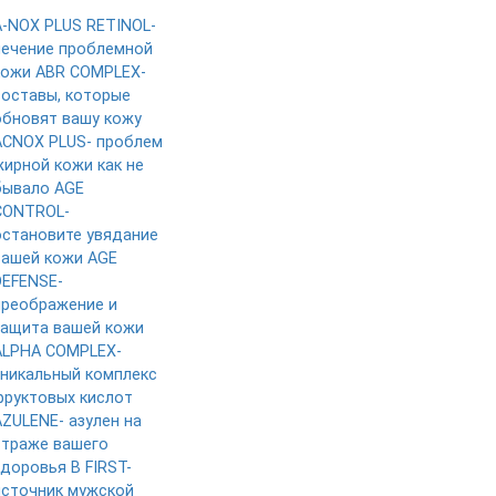
A-NOX PLUS RETINOL-
лечение проблемной
кожи
ABR COMPLEX-
составы, которые
обновят вашу кожу
ACNOX PLUS- проблем
жирной кожи как не
бывало
AGE
CONTROL-
остановите увядание
вашей кожи
AGE
DEFENSE-
преображение и
защита вашей кожи
ALPHA COMPLEX-
уникальный комплекс
фруктовых кислот
AZULENE- азулен на
страже вашего
здоровья
B FIRST-
источник мужской