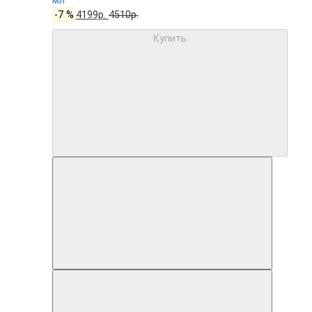
мл
-7 %
4199р.
4510р.
Купить