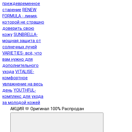
преждевременное
старение
RENEW
FORMULA - линия,
которой не страшно
доверить свою
кожу
SUNBRELLA-
мощная защита от
солнечных лучей
VARIETIES- всё, что
вам нужно для
дополнительного
ухода
VITALISE-
комфортное
увлажнение на весь
день
YOUTHFUL-
комплекс для ухода
за молодой кожей
АКЦИЯ 🫶
Оригинал 100%
Распродан