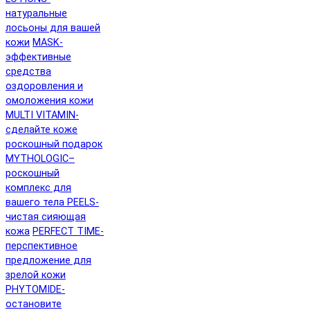
натуральные
лосьоны для вашей
кожи
MASK-
эффективные
средства
оздоровления и
омоложения кожи
MULTI VITAMIN-
сделайте коже
роскошный подарок
MYTHOLOGIC–
роскошный
комплекс для
вашего тела
PEELS-
чистая сияющая
кожа
PERFECT TIME-
перспективное
предложение для
зрелой кожи
PHYTOMIDE-
остановите