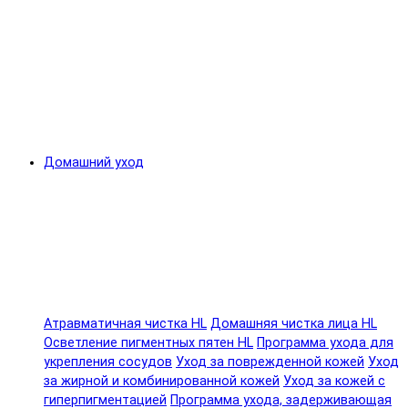
Домашний уход
Атравматичная чистка HL
Домашняя чистка лица HL
Осветление пигментных пятен HL
Программа ухода для
укрепления сосудов
Уход за поврежденной кожей
Уход
за жирной и комбинированной кожей
Уход за кожей с
гиперпигментацией
Программа ухода, задерживающая