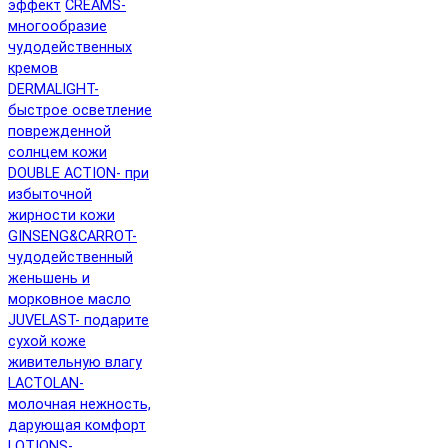
эффект
CREAMS-
многообразие
чудодейственных
кремов
DERMALIGHT-
быстрое осветление
поврежденной
солнцем кожи
DOUBLE ACTION- при
избыточной
жирности кожи
GINSENG&CARROT-
чудодейственный
женьшень и
морковное масло
JUVELAST- подарите
сухой коже
живительную влагу
LACTOLAN-
молочная нежность,
дарующая комфорт
LOTIONS-