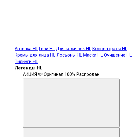
Аптечка HL
Гели HL
Для кожи век HL
Концентраты HL
Кремы для лица HL
Лосьоны HL
Маски HL
Очищение HL
Пилинги HL
Легенды HL
АКЦИЯ 🫶
Оригинал 100%
Распродан