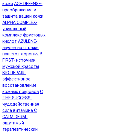
кожи
AGE DEFENSE-
преображение и
защита вашей кожи
ALPHA COMPLEX-
уникальный
комплекс фруктовых
кислот
AZULENE-
азулен на страже
вашего здоровья
B
FIRST- источник
мужской красоты
BIO REPAIR-
эффективное
восстановление
кожных покровов
C
THE SUCCESS-
чудодейственная
сила витамина C
CALM DERM-
ощутимый
терапевтический