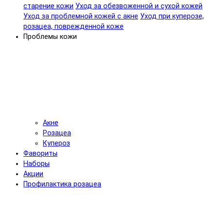
старение кожи
Уход за обезвоженной и сухой кожей
Уход за проблемной кожей с акне
Уход при куперозе,
розацеа, поврежденной коже
Проблемы кожи
Акне
Розацеа
Купероз
Фавориты
Наборы
Акции
Профилактика розацеа