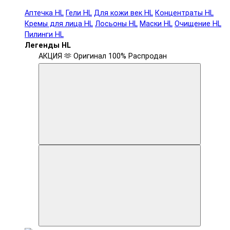
Аптечка HL
Гели HL
Для кожи век HL
Концентраты HL
Кремы для лица HL
Лосьоны HL
Маски HL
Очищение HL
Пилинги HL
Легенды HL
АКЦИЯ 🫶
Оригинал 100%
Распродан