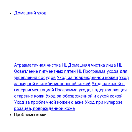
Домашний уход
Атравматичная чистка HL
Домашняя чистка лица HL
Осветление пигментных пятен HL
Программа ухода для
укрепления сосудов
Уход за поврежденной кожей
Уход
за жирной и комбинированной кожей
Уход за кожей с
гиперпигментацией
Программа ухода, задерживающая
старение кожи
Уход за обезвоженной и сухой кожей
Уход за проблемной кожей с акне
Уход при куперозе,
розацеа, поврежденной коже
Проблемы кожи