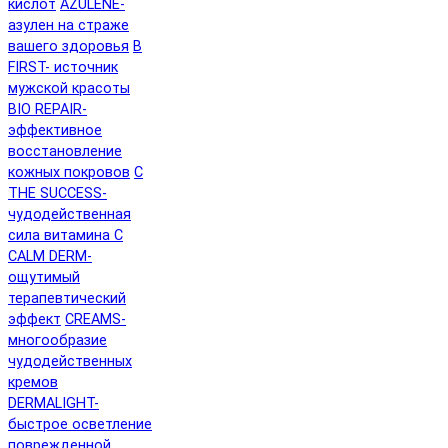
кислот
AZULENE-
азулен на страже
вашего здоровья
B
FIRST- источник
мужской красоты
BIO REPAIR-
эффективное
восстановление
кожных покровов
C
THE SUCCESS-
чудодейственная
сила витамина C
CALM DERM-
ощутимый
терапевтический
эффект
CREAMS-
многообразие
чудодейственных
кремов
DERMALIGHT-
быстрое осветление
поврежденной