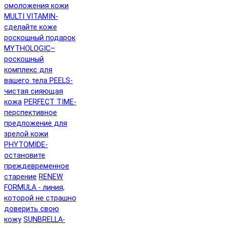
омоложения кожи
MULTI VITAMIN-
сделайте коже
роскошный подарок
MYTHOLOGIC–
роскошный
комплекс для
вашего тела
PEELS-
чистая сияющая
кожа
PERFECT TIME-
перспективное
предложение для
зрелой кожи
PHYTOMIDE-
остановите
преждевременное
старение
RENEW
FORMULA - линия,
которой не страшно
доверить свою
кожу
SUNBRELLA-