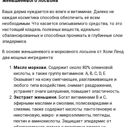
женьшеневого лосьона
Ваша дерма нуждается во влаге и витаминах. Далеко не
каждая косметика способна обеспечить её всем
необходимым. Что касается описываемого средства, то это
настоящий кладезь полезных веществ, идеально
сбалансированных и способных проникать в глубинные слои
эпидермиса.
В основе женьшеневого и морковного лосьона от Холи Ленд
два мощных ингредиента:
Масло моркови.
Содержит около 80% олеиновой
кислоты, а также группу витаминов: А, В, C, D, Е.
Оказывает на кожу смягчающее, разглаживающее и
любого типа воздействие, снимает раздражения,
устраняет очаги шелушения, повышает эластичность.
Экстракт женьшеня.
Богат витаминами В и C,
эфирными маслами и смолами, полисахаридами и
слизями, также содержит кислоты: пантотеновую и
никотиновую, макро- и микроэлементы, пептиды,
пектин и аминокислоты. Защищает эпидермис от