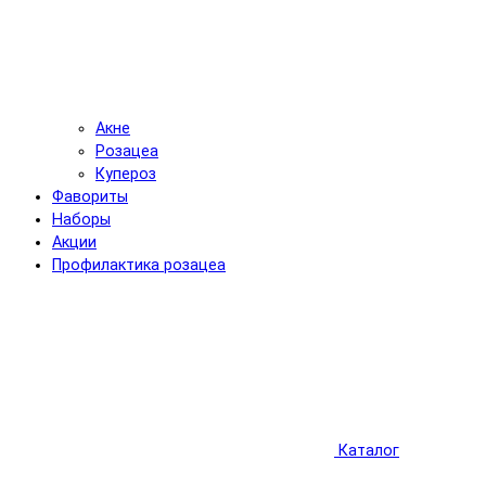
Акне
Розацеа
Купероз
Фавориты
Наборы
Акции
Профилактика розацеа
Каталог