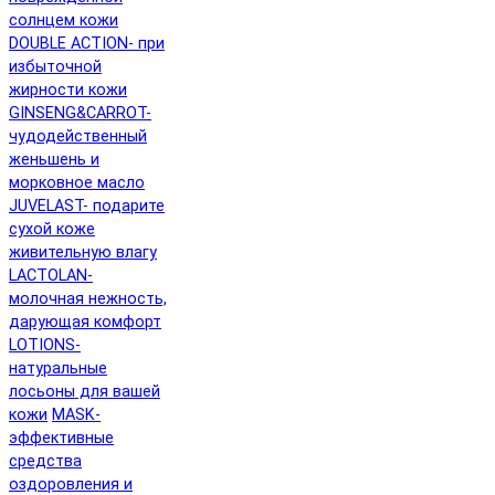
солнцем кожи
DOUBLE ACTION- при
избыточной
жирности кожи
GINSENG&CARROT-
чудодейственный
женьшень и
морковное масло
JUVELAST- подарите
сухой коже
живительную влагу
LACTOLAN-
молочная нежность,
дарующая комфорт
LOTIONS-
натуральные
лосьоны для вашей
кожи
MASK-
эффективные
средства
оздоровления и