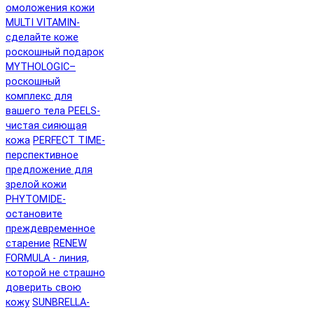
омоложения кожи
MULTI VITAMIN-
сделайте коже
роскошный подарок
MYTHOLOGIC–
роскошный
комплекс для
вашего тела
PEELS-
чистая сияющая
кожа
PERFECT TIME-
перспективное
предложение для
зрелой кожи
PHYTOMIDE-
остановите
преждевременное
старение
RENEW
FORMULA - линия,
которой не страшно
доверить свою
кожу
SUNBRELLA-