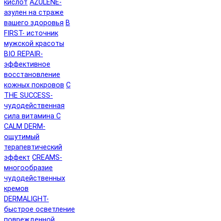
кислот
AZULENE-
азулен на страже
вашего здоровья
B
FIRST- источник
мужской красоты
BIO REPAIR-
эффективное
восстановление
кожных покровов
C
THE SUCCESS-
чудодейственная
сила витамина C
CALM DERM-
ощутимый
терапевтический
эффект
CREAMS-
многообразие
чудодейственных
кремов
DERMALIGHT-
быстрое осветление
поврежденной