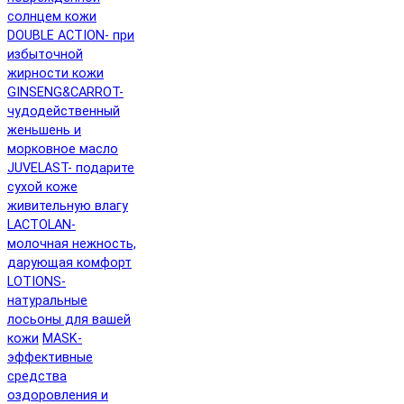
солнцем кожи
DOUBLE ACTION- при
избыточной
жирности кожи
GINSENG&CARROT-
чудодейственный
женьшень и
морковное масло
JUVELAST- подарите
сухой коже
живительную влагу
LACTOLAN-
молочная нежность,
дарующая комфорт
LOTIONS-
натуральные
лосьоны для вашей
кожи
MASK-
эффективные
средства
оздоровления и