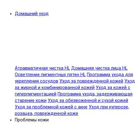
Домашний уход
Атравматичная чистка HL
Домашняя чистка лица HL
Осветление пигментных пятен HL
Программа ухода для
укрепления сосудов
Уход за поврежденной кожей
Уход
за жирной и комбинированной кожей
Уход за кожей с
гиперпигментацией
Программа ухода, задерживающая
старение кожи
Уход за обезвоженной и сухой кожей
Уход за проблемной кожей с акне
Уход при куперозе,
розацеа, поврежденной коже
Проблемы кожи