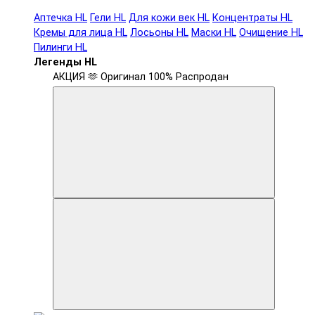
Аптечка HL
Гели HL
Для кожи век HL
Концентраты HL
Кремы для лица HL
Лосьоны HL
Маски HL
Очищение HL
Пилинги HL
Легенды HL
АКЦИЯ 🫶
Оригинал 100%
Распродан