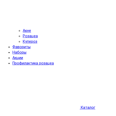
Акне
Розацеа
Купероз
Фавориты
Наборы
Акции
Профилактика розацеа
Каталог