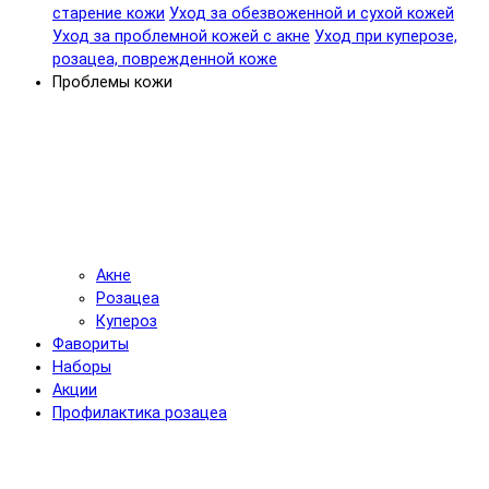
старение кожи
Уход за обезвоженной и сухой кожей
Уход за проблемной кожей с акне
Уход при куперозе,
розацеа, поврежденной коже
Проблемы кожи
Акне
Розацеа
Купероз
Фавориты
Наборы
Акции
Профилактика розацеа