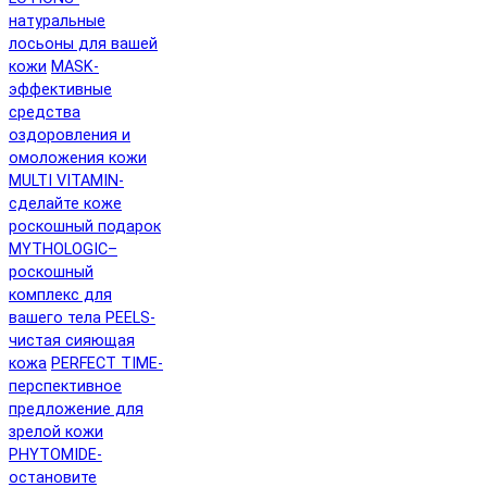
натуральные
лосьоны для вашей
кожи
MASK-
эффективные
средства
оздоровления и
омоложения кожи
MULTI VITAMIN-
сделайте коже
роскошный подарок
MYTHOLOGIC–
роскошный
комплекс для
вашего тела
PEELS-
чистая сияющая
кожа
PERFECT TIME-
перспективное
предложение для
зрелой кожи
PHYTOMIDE-
остановите