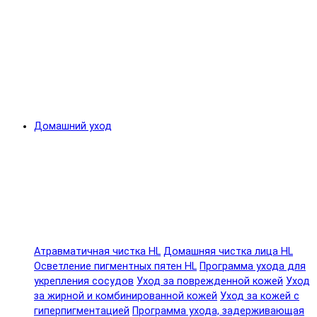
Домашний уход
Атравматичная чистка HL
Домашняя чистка лица HL
Осветление пигментных пятен HL
Программа ухода для
укрепления сосудов
Уход за поврежденной кожей
Уход
за жирной и комбинированной кожей
Уход за кожей с
гиперпигментацией
Программа ухода, задерживающая