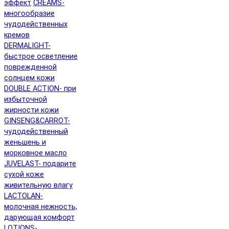
эффект
CREAMS-
многообразие
чудодейственных
кремов
DERMALIGHT-
быстрое осветление
поврежденной
солнцем кожи
DOUBLE ACTION- при
избыточной
жирности кожи
GINSENG&CARROT-
чудодейственный
женьшень и
морковное масло
JUVELAST- подарите
сухой коже
живительную влагу
LACTOLAN-
молочная нежность,
дарующая комфорт
LOTIONS-