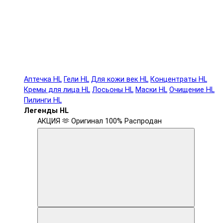
Аптечка HL
Гели HL
Для кожи век HL
Концентраты HL
Кремы для лица HL
Лосьоны HL
Маски HL
Очищение HL
Пилинги HL
Легенды HL
АКЦИЯ 🫶
Оригинал 100%
Распродан