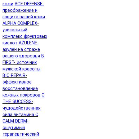
кожи
AGE DEFENSE-
преображение и
защита вашей кожи
ALPHA COMPLEX-
уникальный
комплекс фруктовых
кислот
AZULENE-
азулен на страже
вашего здоровья
B
FIRST- источник
мужской красоты
BIO REPAIR-
эффективное
восстановление
кожных покровов
C
THE SUCCESS-
чудодейственная
сила витамина C
CALM DERM-
ощутимый
терапевтический