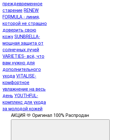
преждевременное
старение
RENEW
FORMULA - линия,
которой не страшно
доверить свою
кожу
SUNBRELLA-
мощная защита от
солнечных лучей
VARIETIES- всё, что
вам нужно для
дополнительного
ухода
VITALISE-
комфортное
увлажнение на весь
день
YOUTHFUL-
комплекс для ухода
за молодой кожей
АКЦИЯ 🫶
Оригинал 100%
Распродан