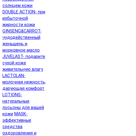
солнцем кожи
DOUBLE ACTION- при
избыточной
жирности кожи
GINSENG&CARROT-
чудодейственный
женьшень и
морковное масло
JUVELAST- подарите
сухой коже
живительную влагу
LACTOLAN-
молочная нежность,
дарующая комфорт
LOTIONS-
натуральные
лосьоны для вашей
кожи
MASK-
эффективные
средства
оздоровления и