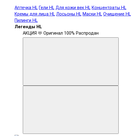
Аптечка HL
Гели HL
Для кожи век HL
Концентраты HL
Кремы для лица HL
Лосьоны HL
Маски HL
Очищение HL
Пилинги HL
Легенды HL
АКЦИЯ 🫶
Оригинал 100%
Распродан