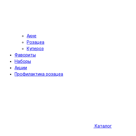
Акне
Розацеа
Купероз
Фавориты
Наборы
Акции
Профилактика розацеа
Каталог