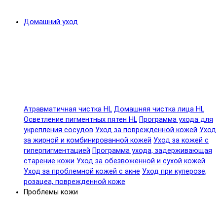
Домашний уход
Атравматичная чистка HL
Домашняя чистка лица HL
Осветление пигментных пятен HL
Программа ухода для
укрепления сосудов
Уход за поврежденной кожей
Уход
за жирной и комбинированной кожей
Уход за кожей с
гиперпигментацией
Программа ухода, задерживающая
старение кожи
Уход за обезвоженной и сухой кожей
Уход за проблемной кожей с акне
Уход при куперозе,
розацеа, поврежденной коже
Проблемы кожи