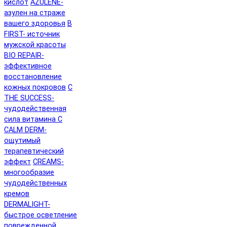
кислот
AZULENE-
азулен на страже
вашего здоровья
B
FIRST- источник
мужской красоты
BIO REPAIR-
эффективное
восстановление
кожных покровов
C
THE SUCCESS-
чудодейственная
сила витамина C
CALM DERM-
ощутимый
терапевтический
эффект
CREAMS-
многообразие
чудодейственных
кремов
DERMALIGHT-
быстрое осветление
поврежденной