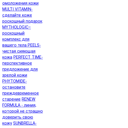
омоложения кожи
MULTI VITAMIN-
сделайте коже
роскошный подарок
MYTHOLOGIC–
роскошный
комплекс для
вашего тела
PEELS-
чистая сияющая
кожа
PERFECT TIME-
перспективное
предложение для
зрелой кожи
PHYTOMIDE-
остановите
преждевременное
старение
RENEW
FORMULA - линия,
которой не страшно
доверить свою
кожу
SUNBRELLA-