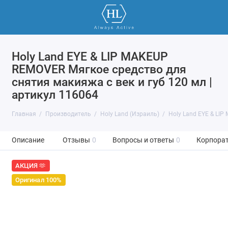
Holy Land EYE & LIP MAKEUP
REMOVER Мягкое средство для
снятия макияжа с век и губ 120 мл |
артикул 116064
Главная
Производитель
Holy Land (Израиль)
Holy Land EYE & LIP
Описание
Отзывы
0
Вопросы и ответы
0
Корпорат
АКЦИЯ 🫶
Оригинал 100%