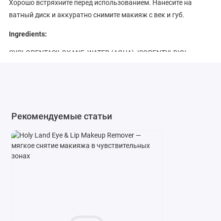
Хорошо встряхните перед использованием. Нанесите на
ватный диск и аккуратно снимите макияж с век и губ.
Ingredients:
CYCLOPENTASILOXANE, WATER (AQUA), ISOPENTYLDIOL,
ISOPROPYL MYRISTATE, CENTELLA ASIATICA LEAF EXTRACT,
GLYCERIN, ETHYLHEXYLGLYCERIN, POTASSIUM PHOSPHATE,
PROPYLENE GLYCOL, BUTYLENE GLYCOL, SODIUM LACTATE,
LACTIC ACID, ETHYLHEXYL SALICYLATE, PHENOXYETHANOL, 2-
BROMO- 2-NITROPROPANE-1,3-DIOL, GREEN 6 (CI 61565),
Рекомендуемые статьи
VIOLET 2 (CI 60725).