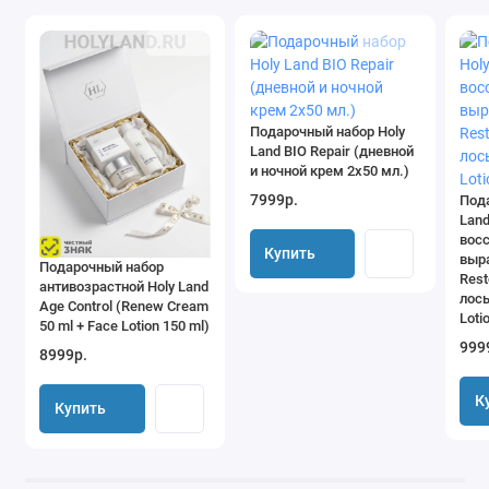
Подарочный набор Holy
Land BIO Repair (дневной
и ночной крем 2х50 мл.)
7999р.
Под
Lan
вос
Купить
выр
Подарочный набор
Rest
антивозрастной Holy Land
лось
Age Control (Renew Cream
Loti
50 ml + Face Lotion 150 ml)
999
8999р.
К
Купить