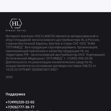
Интернет-магазин HOLYLAND.RU является авторизованной e-
shop площадкой эксклюзивного дистрибьютора HL в России,
странах Восточный Европы, Балтии и стран СНГ ООО "КЭМ
"ОПТИМЕД". Вся продукция сертифицирована. Организация,
принимающая претензии к качеству продукции HL на
территории РФ - эксклюзивный дистрибьютор ООО "Корпорация
Эстетической Медицины "ОПТИМЕД" т. +7(495) 995-25-09.
Деятельность по реализации косметических средств HL
осуществляется на основании договора поставки 046/22 от
16.05.22 ОГРНИП 320508100119427
2026
Поддержка
+7(499)220-22-02
+7(926)777-36-77