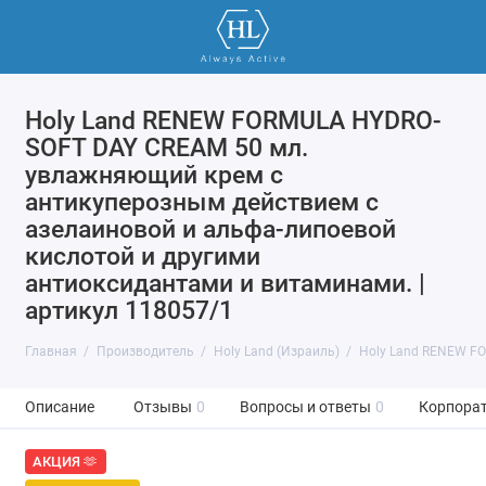
Holy Land RENEW FORMULA HYDRO-
SOFT DAY CREAM 50 мл.
увлажняющий крем с
антикуперозным действием с
азелаиновой и альфа-липоевой
кислотой и другими
антиоксидантами и витаминами. |
артикул 118057/1
Главная
Производитель
Holy Land (Израиль)
Holy Land RENEW FO
Описание
Отзывы
0
Вопросы и ответы
0
Корпорат
АКЦИЯ 🫶