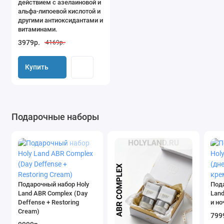
действием с азелаиновой и
Hydrolyzed Soy Protein, Tocopherol, Butylene Glycol, Pectin,
альфа-липоевой кислотой и
другими антиоксидантами и
Arginine, Proline, Serine, Glucose, Carrageenan (Chondrus
витаминами.
Crispus), Phenoxyethanol, Fragrance (Parfum), Coumarin,
3979р.
4169р.
Limonene, Linalool, Citronellol.
Купить
Подарочные наборы
Подарочный набор Holy
Под
Land ABR Complex (Day
Land
Deffense + Restoring
и но
Cream)
799