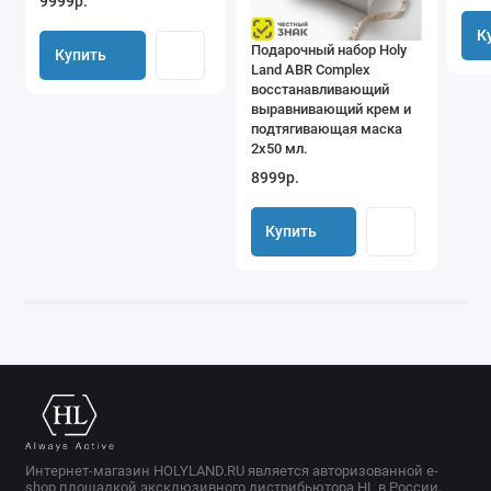
9999р.
К
Подарочный набор Holy
Купить
Land ABR Complex
восстанавливающий
выравнивающий крем и
подтягивающая маска
2х50 мл.
8999р.
Купить
Интернет-магазин HOLYLAND.RU является авторизованной e-
shop площадкой эксклюзивного дистрибьютора HL в России,