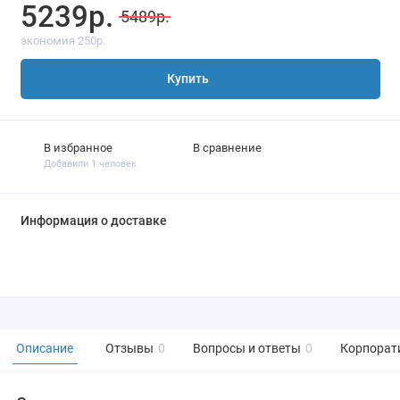
5239р.
5489р.
экономия 250р.
Купить
В избранное
В сравнение
Добавили 1 человек
Информация о доставке
Описание
Отзывы
0
Вопросы и ответы
0
Корпорат