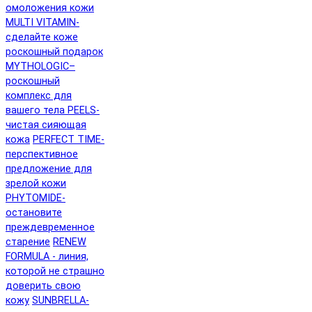
омоложения кожи
MULTI VITAMIN-
сделайте коже
роскошный подарок
MYTHOLOGIC–
роскошный
комплекс для
вашего тела
PEELS-
чистая сияющая
кожа
PERFECT TIME-
перспективное
предложение для
зрелой кожи
PHYTOMIDE-
остановите
преждевременное
старение
RENEW
FORMULA - линия,
которой не страшно
доверить свою
кожу
SUNBRELLA-