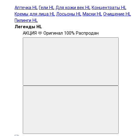
Аптечка HL
Гели HL
Для кожи век HL
Концентраты HL
Кремы для лица HL
Лосьоны HL
Маски HL
Очищение HL
Пилинги HL
Легенды HL
АКЦИЯ 🫶
Оригинал 100%
Распродан