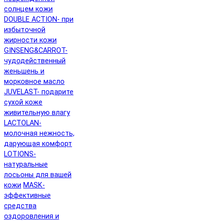
солнцем кожи
DOUBLE ACTION- при
избыточной
жирности кожи
GINSENG&CARROT-
чудодейственный
женьшень и
морковное масло
JUVELAST- подарите
сухой коже
живительную влагу
LACTOLAN-
молочная нежность,
дарующая комфорт
LOTIONS-
натуральные
лосьоны для вашей
кожи
MASK-
эффективные
средства
оздоровления и