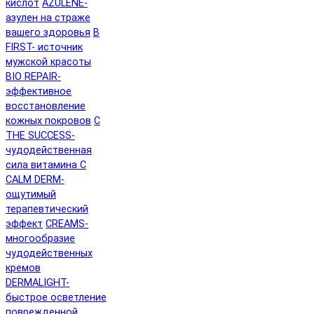
кислот
AZULENE-
азулен на страже
вашего здоровья
B
FIRST- источник
мужской красоты
BIO REPAIR-
эффективное
восстановление
кожных покровов
C
THE SUCCESS-
чудодейственная
сила витамина C
CALM DERM-
ощутимый
терапевтический
эффект
CREAMS-
многообразие
чудодейственных
кремов
DERMALIGHT-
быстрое осветление
поврежденной