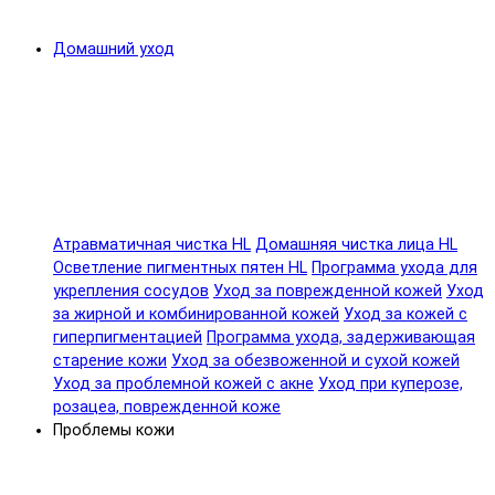
Домашний уход
Атравматичная чистка HL
Домашняя чистка лица HL
Осветление пигментных пятен HL
Программа ухода для
укрепления сосудов
Уход за поврежденной кожей
Уход
за жирной и комбинированной кожей
Уход за кожей с
гиперпигментацией
Программа ухода, задерживающая
старение кожи
Уход за обезвоженной и сухой кожей
Уход за проблемной кожей с акне
Уход при куперозе,
розацеа, поврежденной коже
Проблемы кожи