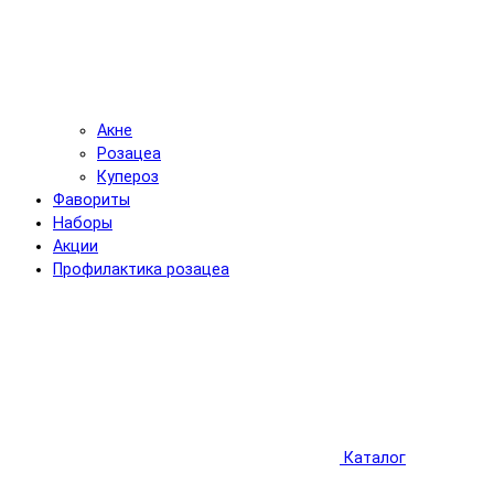
Акне
Розацеа
Купероз
Фавориты
Наборы
Акции
Профилактика розацеа
Каталог