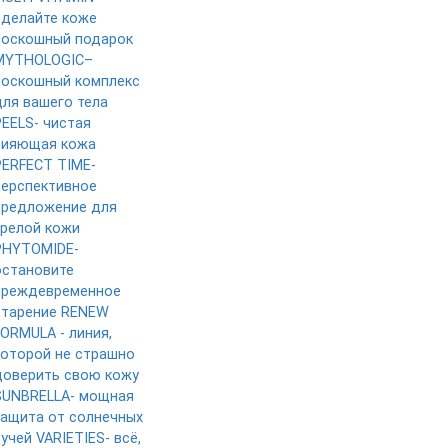
сделайте коже
роскошный подарок
MYTHOLOGIC–
роскошный комплекс
для вашего тела
PEELS- чистая
сияющая кожа
PERFECT TIME-
перспективное
предложение для
зрелой кожи
PHYTOMIDE-
остановите
преждевременное
старение
RENEW
FORMULA - линия,
которой не страшно
доверить свою кожу
SUNBRELLA- мощная
защита от солнечных
лучей
VARIETIES- всё,