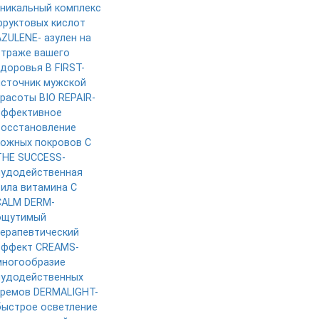
уникальный комплекс
фруктовых кислот
AZULENE- азулен на
страже вашего
здоровья
B FIRST-
источник мужской
красоты
BIO REPAIR-
эффективное
восстановление
кожных покровов
C
THE SUCCESS-
чудодейственная
сила витамина C
CALM DERM-
ощутимый
терапевтический
эффект
CREAMS-
многообразие
чудодейственных
кремов
DERMALIGHT-
быстрое осветление