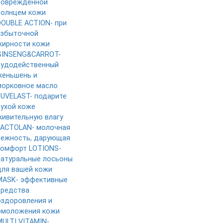
поврежденной
солнцем кожи
DOUBLE ACTION- при
избыточной
жирности кожи
GINSENG&CARROT-
чудодейственный
женьшень и
морковное масло
JUVELAST- подарите
сухой коже
живительную влагу
LACTOLAN- молочная
нежность, дарующая
комфорт
LOTIONS-
натуральные лосьоны
для вашей кожи
MASK- эффективные
средства
оздоровления и
омоложения кожи
MULTI VITAMIN-