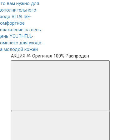
что вам нужно для
дополнительного
ухода
VITALISE-
комфортное
увлажнение на весь
день
YOUTHFUL-
комплекс для ухода
за молодой кожей
АКЦИЯ 🫶
Оригинал 100%
Распродан