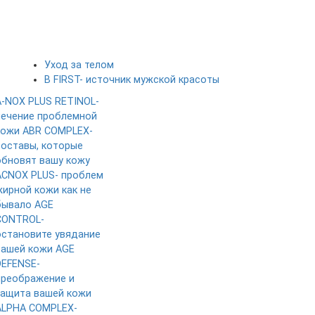
Уход за телом
B FIRST- источник мужской красоты
A-NOX PLUS RETINOL-
лечение проблемной
кожи
ABR COMPLEX-
составы, которые
обновят вашу кожу
ACNOX PLUS- проблем
жирной кожи как не
бывало
AGE
CONTROL-
остановите увядание
вашей кожи
AGE
DEFENSE-
преображение и
защита вашей кожи
ALPHA COMPLEX-