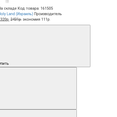
На складе
Код товара: 161505
Holy Land (Израиль)
Производитель
2320р.
2431р.
экономия 111р.
упить