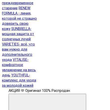
преждевременное
старение
RENEW
FORMULA - линия,
которой не страшно
доверить свою
кожу
SUNBRELLA-
мощная защита от
солнечных лучей
VARIETIES- всё, что
вам нужно для
дополнительного
ухода
VITALISE-
комфортное
увлажнение на весь
день
YOUTHFUL-
комплекс для ухода
за молодой кожей
АКЦИЯ 🫶
Оригинал 100%
Распродан