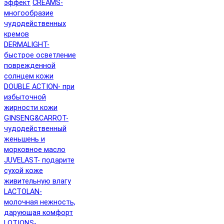
эффект
CREAMS-
многообразие
чудодейственных
кремов
DERMALIGHT-
быстрое осветление
поврежденной
солнцем кожи
DOUBLE ACTION- при
избыточной
жирности кожи
GINSENG&CARROT-
чудодейственный
женьшень и
морковное масло
JUVELAST- подарите
сухой коже
живительную влагу
LACTOLAN-
молочная нежность,
дарующая комфорт
LOTIONS-