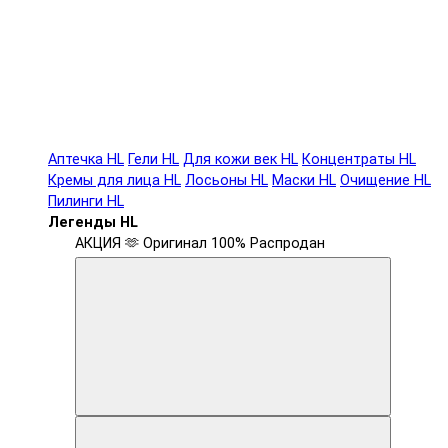
Аптечка HL
Гели HL
Для кожи век HL
Концентраты HL
Кремы для лица HL
Лосьоны HL
Маски HL
Очищение HL
Пилинги HL
Легенды HL
АКЦИЯ 🫶
Оригинал 100%
Распродан