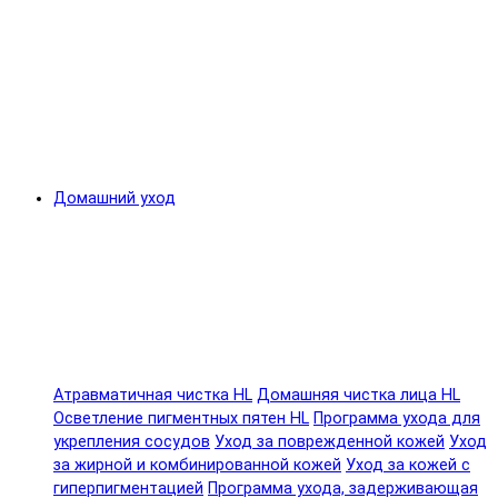
Домашний уход
Атравматичная чистка HL
Домашняя чистка лица HL
Осветление пигментных пятен HL
Программа ухода для
укрепления сосудов
Уход за поврежденной кожей
Уход
за жирной и комбинированной кожей
Уход за кожей с
гиперпигментацией
Программа ухода, задерживающая