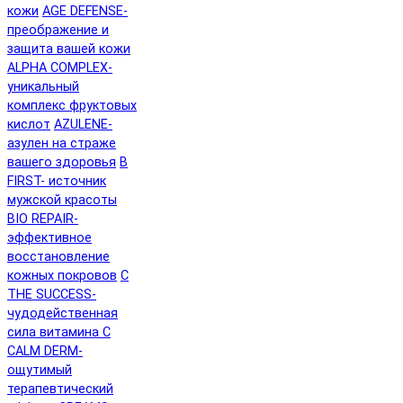
кожи
AGE DEFENSE-
преображение и
защита вашей кожи
ALPHA COMPLEX-
уникальный
комплекс фруктовых
кислот
AZULENE-
азулен на страже
вашего здоровья
B
FIRST- источник
мужской красоты
BIO REPAIR-
эффективное
восстановление
кожных покровов
C
THE SUCCESS-
чудодейственная
сила витамина C
CALM DERM-
ощутимый
терапевтический