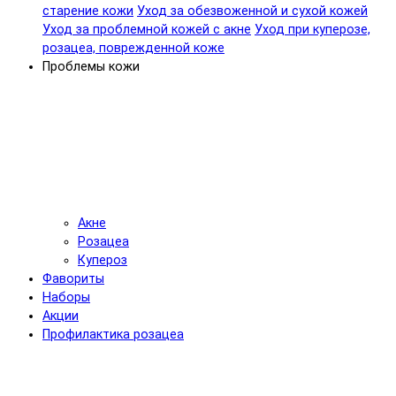
старение кожи
Уход за обезвоженной и сухой кожей
Уход за проблемной кожей с акне
Уход при куперозе,
розацеа, поврежденной коже
Проблемы кожи
Акне
Розацеа
Купероз
Фавориты
Наборы
Акции
Профилактика розацеа