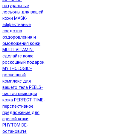
натуральные
лосьоны для вашей
кожи
MASK-
эффективные
средства
оздоровления и
омоложения кожи
MULTI VITAMIN-
сделайте коже
роскошный подарок
MYTHOLOGIC–
роскошный
комплекс для
вашего тела
PEELS-
чистая сияющая
кожа
PERFECT TIME-
перспективное
предложение для
зрелой кожи
PHYTOMIDE-
остановите