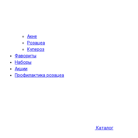
Акне
Розацеа
Купероз
Фавориты
Наборы
Акции
Профилактика розацеа
Каталог