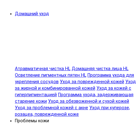
Домашний уход
Атравматичная чистка HL
Домашняя чистка лица HL
Осветление пигментных пятен HL
Программа ухода для
укрепления сосудов
Уход за поврежденной кожей
Уход
за жирной и комбинированной кожей
Уход за кожей с
гиперпигментацией
Программа ухода, задерживающая
старение кожи
Уход за обезвоженной и сухой кожей
Уход за проблемной кожей с акне
Уход при куперозе,
розацеа, поврежденной коже
Проблемы кожи