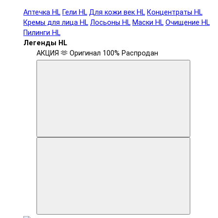
Аптечка HL
Гели HL
Для кожи век HL
Концентраты HL
Кремы для лица HL
Лосьоны HL
Маски HL
Очищение HL
Пилинги HL
Легенды HL
АКЦИЯ 🫶
Оригинал 100%
Распродан