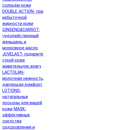
солнцем кожи
DOUBLE ACTION- при
избыточной
жирности кожи
GINSENG&CARROT-
чудодейственный
женьшень и
морковное масло
JUVELAST- подарите
сухой коже
живительную влагу
LACTOLAN-
молочная нежность,
дарующая комфорт
LOTIONS-
натуральные
лосьоны для вашей
кожи
MASK-
эффективные
средства
оздоровления и