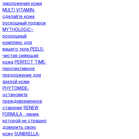
омоложения кожи
MULTI VITAMIN-
сделайте коже
роскошный подарок
MYTHOLOGIC–
роскошный
комплекс для
вашего тела
PEELS-
чистая сияющая
кожа
PERFECT TIME-
перспективное
предложение для
зрелой кожи
PHYTOMIDE-
остановите
преждевременное
старение
RENEW
FORMULA - линия,
которой не страшно
доверить свою
кожу
SUNBRELLA-