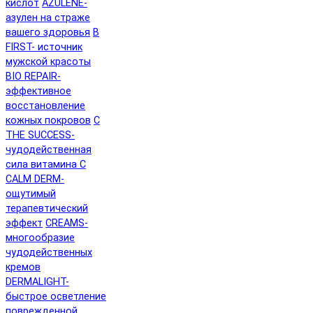
кислот
AZULENE-
азулен на страже
вашего здоровья
B
FIRST- источник
мужской красоты
BIO REPAIR-
эффективное
восстановление
кожных покровов
C
THE SUCCESS-
чудодейственная
сила витамина C
CALM DERM-
ощутимый
терапевтический
эффект
CREAMS-
многообразие
чудодейственных
кремов
DERMALIGHT-
быстрое осветление
поврежденной