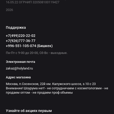
(PARFUM), ALPHA ISOMETHYL IONONE, BENZYL CINNAMATE,
16.05.22 ОГРНИП 320508100119427
CITRAL, COUMARIN, HEXYL CINNAMAL, HYDROXYCITRONELLAL,
2026
HYDROXYISOHEXYL 3-CYCLOHEXENE CARBOXALDEHYDE,
LIMONENE, LINALOOL.
Поддержка
+7(499)220-22-02
+7(926)777-36-77
+996-551-105-074 (Бишкек)
Пн-Пт с 9-00 до 20-00, Сб-Вс - выходные.
Электронная почта
zakaz@holyland.ru
Адрес магазина
Москва, п.Сосенское, 22й км. Калужского шоссе, з.10 с 23
Внимание! Шоурума нет! - не сотрудничаем с косметологами - не
продаем оптом - не продаем проф объемы
Узнайте об акциях первым