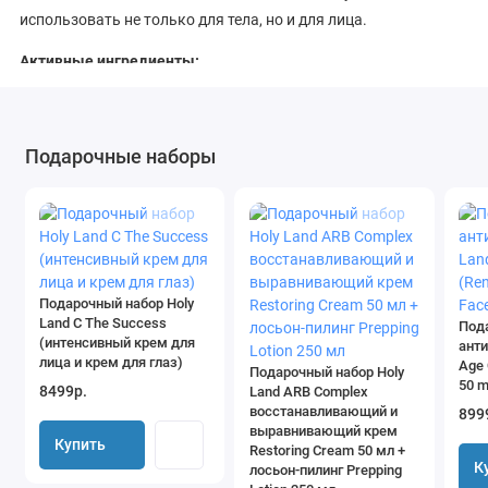
использовать не только для тела, но и для лица.
Активные ингредиенты:
витамин С, гиалуроновая кислота, экстракт облепихи,
пантенол, масло авокадо, масло бурачника, экстракт
Подарочные наборы
черники, экстракт сахарного тростника, экстракт сахарного
клёна, экстракт апельсина, экстракт лимона, экстракт
окопника, экстракт подорожника, масло сладкого миндаля,
лейцин, серин, пролин, глутамин, глицирретиновая кислота,
аллантоин, гидролизованный пшеничный протеин.
Подарочный набор Holy
Применение:
Land C The Success
Под
(интенсивный крем для
анти
Наносить на очищенную кожу. Использовать 1 раз в день или
лица и крем для глаз)
Age 
Подарочный набор Holy
как рекомендовано специалистом.
50 m
8499р.
Land ARB Complex
восстанавливающий и
899
Ingredients:
выравнивающий крем
Купить
Restoring Cream 50 мл +
WATER (AQUA), CETEARYL ETHYLHEXANOATE, CETEARYL
К
лосьон-пилинг Prepping