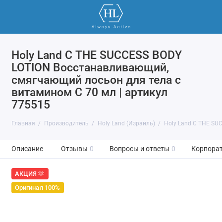
Holy Land С THE SUCCESS BODY
LOTION Восстанавливающий,
смягчающий лосьон для тела с
витамином С 70 мл | артикул
775515
Главная
Производитель
Holy Land (Израиль)
Holy Land С THE SU
Описание
Отзывы
0
Вопросы и ответы
0
Корпорат
АКЦИЯ 🫶
Оригинал 100%