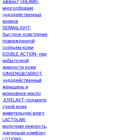
эффект
CREAMS-
многообразие
чудодейственных
кремов
DERMALIGHT-
быстрое осветление
поврежденной
солнцем кожи
DOUBLE ACTION- при
избыточной
жирности кожи
GINSENG&CARROT-
чудодейственный
женьшень и
морковное масло
JUVELAST- подарите
сухой коже
живительную влагу
LACTOLAN-
молочная нежность,
дарующая комфорт
LOTIONS-