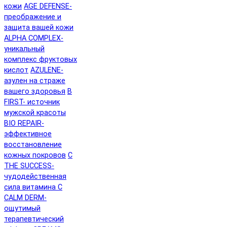
кожи
AGE DEFENSE-
преображение и
защита вашей кожи
ALPHA COMPLEX-
уникальный
комплекс фруктовых
кислот
AZULENE-
азулен на страже
вашего здоровья
B
FIRST- источник
мужской красоты
BIO REPAIR-
эффективное
восстановление
кожных покровов
C
THE SUCCESS-
чудодейственная
сила витамина C
CALM DERM-
ощутимый
терапевтический