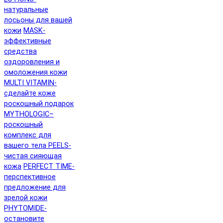
натуральные
лосьоны для вашей
кожи
MASK-
эффективные
средства
оздоровления и
омоложения кожи
MULTI VITAMIN-
сделайте коже
роскошный подарок
MYTHOLOGIC–
роскошный
комплекс для
вашего тела
PEELS-
чистая сияющая
кожа
PERFECT TIME-
перспективное
предложение для
зрелой кожи
PHYTOMIDE-
остановите