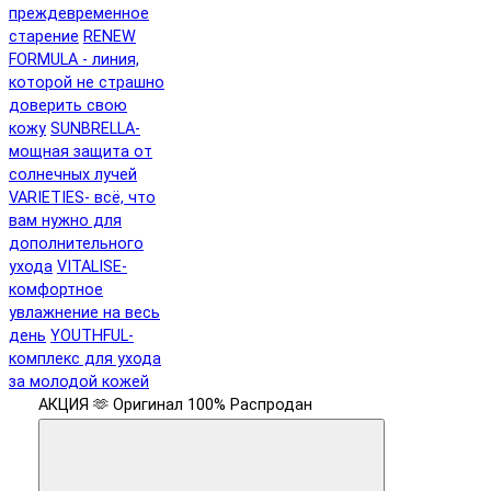
преждевременное
старение
RENEW
FORMULA - линия,
которой не страшно
доверить свою
кожу
SUNBRELLA-
мощная защита от
солнечных лучей
VARIETIES- всё, что
вам нужно для
дополнительного
ухода
VITALISE-
комфортное
увлажнение на весь
день
YOUTHFUL-
комплекс для ухода
за молодой кожей
АКЦИЯ 🫶
Оригинал 100%
Распродан