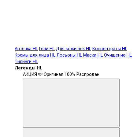
Аптечка HL
Гели HL
Для кожи век HL
Концентраты HL
Кремы для лица HL
Лосьоны HL
Маски HL
Очищение HL
Пилинги HL
Легенды HL
АКЦИЯ 🫶
Оригинал 100%
Распродан