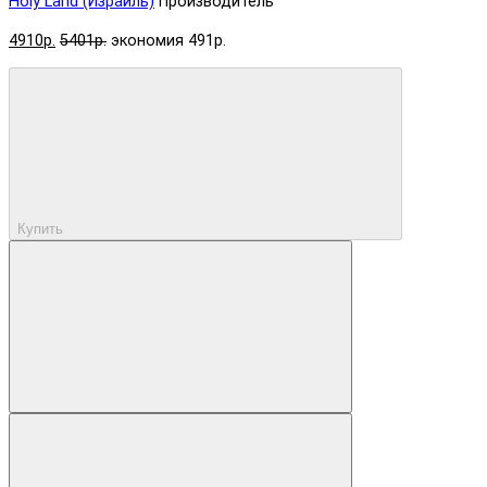
Holy Land (Израиль)
Производитель
4910р.
5401р.
экономия 491р.
Купить