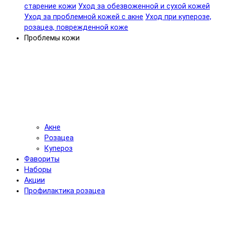
старение кожи
Уход за обезвоженной и сухой кожей
Уход за проблемной кожей с акне
Уход при куперозе,
розацеа, поврежденной коже
Проблемы кожи
Акне
Розацеа
Купероз
Фавориты
Наборы
Акции
Профилактика розацеа