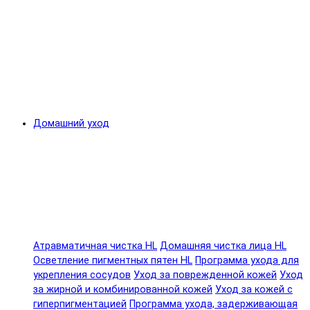
Домашний уход
Атравматичная чистка HL
Домашняя чистка лица HL
Осветление пигментных пятен HL
Программа ухода для
укрепления сосудов
Уход за поврежденной кожей
Уход
за жирной и комбинированной кожей
Уход за кожей с
гиперпигментацией
Программа ухода, задерживающая