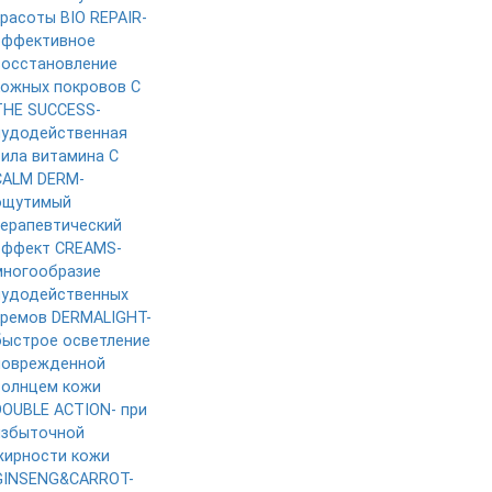
красоты
BIO REPAIR-
эффективное
восстановление
кожных покровов
C
THE SUCCESS-
чудодейственная
сила витамина C
CALM DERM-
ощутимый
терапевтический
эффект
CREAMS-
многообразие
чудодейственных
кремов
DERMALIGHT-
быстрое осветление
поврежденной
солнцем кожи
DOUBLE ACTION- при
избыточной
жирности кожи
GINSENG&CARROT-