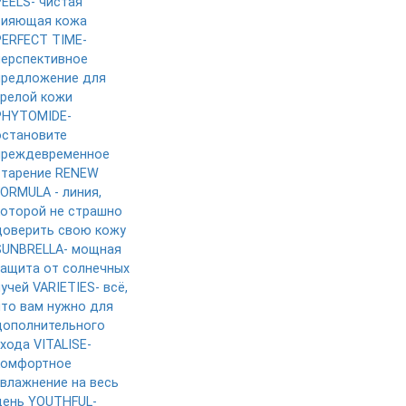
PEELS- чистая
сияющая кожа
PERFECT TIME-
перспективное
предложение для
зрелой кожи
PHYTOMIDE-
остановите
преждевременное
старение
RENEW
FORMULA - линия,
которой не страшно
доверить свою кожу
SUNBRELLA- мощная
защита от солнечных
лучей
VARIETIES- всё,
что вам нужно для
дополнительного
ухода
VITALISE-
комфортное
увлажнение на весь
день
YOUTHFUL-