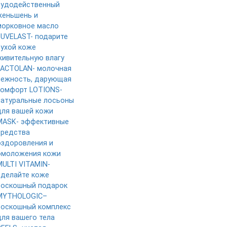
чудодейственный
женьшень и
морковное масло
JUVELAST- подарите
сухой коже
живительную влагу
LACTOLAN- молочная
нежность, дарующая
комфорт
LOTIONS-
натуральные лосьоны
для вашей кожи
MASK- эффективные
средства
оздоровления и
омоложения кожи
MULTI VITAMIN-
сделайте коже
роскошный подарок
MYTHOLOGIC–
роскошный комплекс
для вашего тела