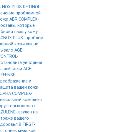
A-NOX PLUS RETINOL-
лечение проблемной
кожи
ABR COMPLEX-
составы, которые
обновят вашу кожу
ACNOX PLUS- проблем
жирной кожи как не
бывало
AGE
CONTROL-
остановите увядание
вашей кожи
AGE
DEFENSE-
преображение и
защита вашей кожи
ALPHA COMPLEX-
уникальный комплекс
фруктовых кислот
AZULENE- азулен на
страже вашего
здоровья
B FIRST-
источник мужской