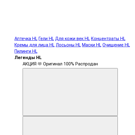
Аптечка HL
Гели HL
Для кожи век HL
Концентраты HL
Кремы для лица HL
Лосьоны HL
Маски HL
Очищение HL
Пилинги HL
Легенды HL
АКЦИЯ 🫶
Оригинал 100%
Распродан