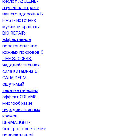
кислот
AZULENE-
азулен на страже
вашего здоровья
B
FIRST- источник
мужской красоты
BIO REPAIR-
эффективное
восстановление
кожных покровов
C
THE SUCCESS-
чудодейственная
сила витамина C
CALM DERM-
ощутимый
терапевтический
эффект
CREAMS-
многообразие
чудодейственных
кремов
DERMALIGHT-
быстрое осветление
поврежденной