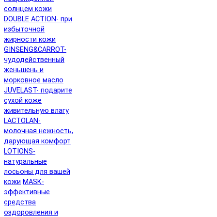
солнцем кожи
DOUBLE ACTION- при
избыточной
жирности кожи
GINSENG&CARROT-
чудодейственный
женьшень и
морковное масло
JUVELAST- подарите
сухой коже
живительную влагу
LACTOLAN-
молочная нежность,
дарующая комфорт
LOTIONS-
натуральные
лосьоны для вашей
кожи
MASK-
эффективные
средства
оздоровления и