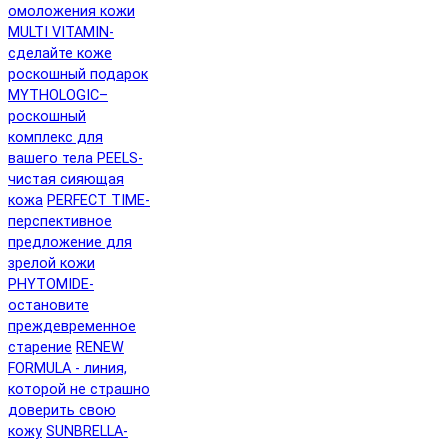
омоложения кожи
MULTI VITAMIN-
сделайте коже
роскошный подарок
MYTHOLOGIC–
роскошный
комплекс для
вашего тела
PEELS-
чистая сияющая
кожа
PERFECT TIME-
перспективное
предложение для
зрелой кожи
PHYTOMIDE-
остановите
преждевременное
старение
RENEW
FORMULA - линия,
которой не страшно
доверить свою
кожу
SUNBRELLA-