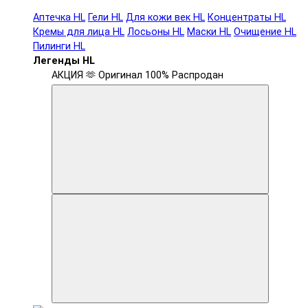
Аптечка HL
Гели HL
Для кожи век HL
Концентраты HL
Кремы для лица HL
Лосьоны HL
Маски HL
Очищение HL
Пилинги HL
Легенды HL
АКЦИЯ 🫶
Оригинал 100%
Распродан