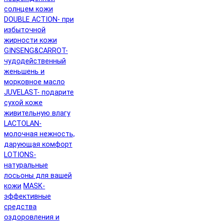
солнцем кожи
DOUBLE ACTION- при
избыточной
жирности кожи
GINSENG&CARROT-
чудодейственный
женьшень и
морковное масло
JUVELAST- подарите
сухой коже
живительную влагу
LACTOLAN-
молочная нежность,
дарующая комфорт
LOTIONS-
натуральные
лосьоны для вашей
кожи
MASK-
эффективные
средства
оздоровления и