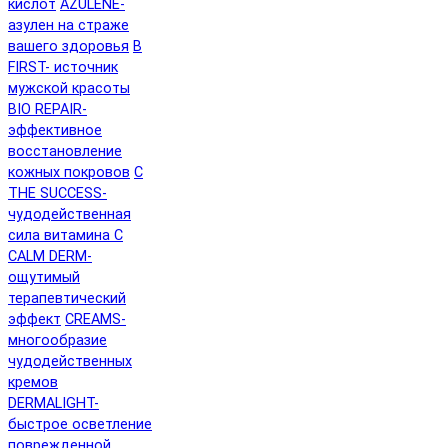
кислот
AZULENE-
азулен на страже
вашего здоровья
B
FIRST- источник
мужской красоты
BIO REPAIR-
эффективное
восстановление
кожных покровов
C
THE SUCCESS-
чудодейственная
сила витамина C
CALM DERM-
ощутимый
терапевтический
эффект
CREAMS-
многообразие
чудодейственных
кремов
DERMALIGHT-
быстрое осветление
поврежденной