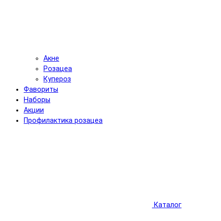
Акне
Розацеа
Купероз
Фавориты
Наборы
Акции
Профилактика розацеа
Каталог