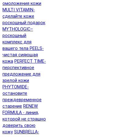
омоложения кожи
MULTI VITAMIN-
сделайте коже
роскошный подарок
MYTHOLOGIC–
роскошный
комплекс для
вашего тела
PEELS-
чистая сияющая
кожа
PERFECT TIME-
перспективное
предложение для
зрелой кожи
PHYTOMIDE-
остановите
преждевременное
старение
RENEW
FORMULA - линия,
которой не страшно
доверить свою
кожу
SUNBRELLA-