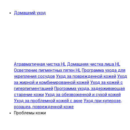
Домашний уход
Атравматичная чистка HL
Домашняя чистка лица HL
Осветление пигментных пятен HL
Программа ухода для
укрепления сосудов
Уход за поврежденной кожей
Уход
за жирной и комбинированной кожей
Уход за кожей с
гиперпигментацией
Программа ухода, задерживающая
старение кожи
Уход за обезвоженной и сухой кожей
Уход за проблемной кожей с акне
Уход при куперозе,
розацеа, поврежденной коже
Проблемы кожи