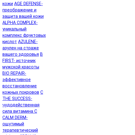
кожи
AGE DEFENSE-
преображение и
защита вашей кожи
ALPHA COMPLEX-
уникальный
комплекс фруктовых
кислот
AZULENE-
азулен на страже
вашего здоровья
B
FIRST- источник
мужской красоты
BIO REPAIR-
эффективное
восстановление
кожных покровов
C
THE SUCCESS-
чудодейственная
сила витамина C
CALM DERM-
ощутимый
терапевтический