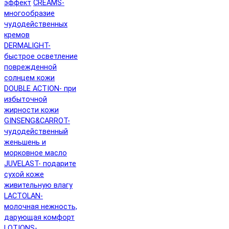
эффект
CREAMS-
многообразие
чудодейственных
кремов
DERMALIGHT-
быстрое осветление
поврежденной
солнцем кожи
DOUBLE ACTION- при
избыточной
жирности кожи
GINSENG&CARROT-
чудодейственный
женьшень и
морковное масло
JUVELAST- подарите
сухой коже
живительную влагу
LACTOLAN-
молочная нежность,
дарующая комфорт
LOTIONS-