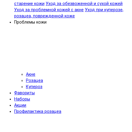
старение кожи
Уход за обезвоженной и сухой кожей
Уход за проблемной кожей с акне
Уход при куперозе,
розацеа, поврежденной коже
Проблемы кожи
Акне
Розацеа
Купероз
Фавориты
Наборы
Акции
Профилактика розацеа