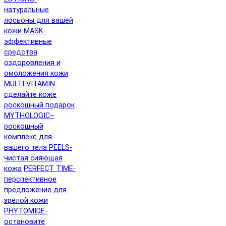
натуральные
лосьоны для вашей
кожи
MASK-
эффективные
средства
оздоровления и
омоложения кожи
MULTI VITAMIN-
сделайте коже
роскошный подарок
MYTHOLOGIC–
роскошный
комплекс для
вашего тела
PEELS-
чистая сияющая
кожа
PERFECT TIME-
перспективное
предложение для
зрелой кожи
PHYTOMIDE-
остановите