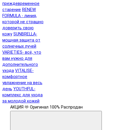
преждевременное
старение
RENEW
FORMULA - линия,
которой не страшно
доверить свою
кожу
SUNBRELLA-
мощная защита от
солнечных лучей
VARIETIES- всё, что
вам нужно для
дополнительного
ухода
VITALISE-
комфортное
увлажнение на весь
день
YOUTHFUL-
комплекс для ухода
за молодой кожей
АКЦИЯ 🫶
Оригинал 100%
Распродан