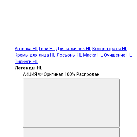
Аптечка HL
Гели HL
Для кожи век HL
Концентраты HL
Кремы для лица HL
Лосьоны HL
Маски HL
Очищение HL
Пилинги HL
Легенды HL
АКЦИЯ 🫶
Оригинал 100%
Распродан