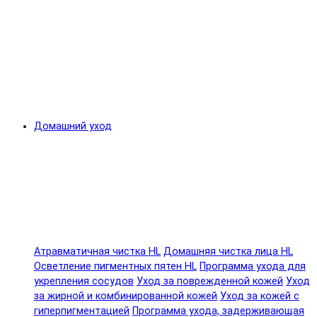
Домашний уход
Атравматичная чистка HL
Домашняя чистка лица HL
Осветление пигментных пятен HL
Программа ухода для
укрепления сосудов
Уход за поврежденной кожей
Уход
за жирной и комбинированной кожей
Уход за кожей с
гиперпигментацией
Программа ухода, задерживающая