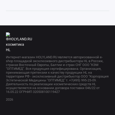
Интернет-магазин HOLYLAND.RU является авторизованной e-
shop площадкой эксклюзивного дистрибьютора HL в России,
странах Восточный Европы, Балтии и стран СНГ ООО "КЭМ
"ОПТИМЕД". Вся продукция сертифицирована. Организация,
принимающая претензии к качеству продукции HL на
территории РФ - эксклюзивный дистрибьютор ООО "Корпорация
Эстетической Медицины "ОПТИМЕД" т. +7(495) 995-25-09.
Деятельность по реализации косметических средств HL
осуществляется на основании договора поставки 046/22 от
16.05.22 ОГРНИП 320508100119427
2026