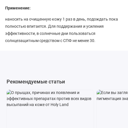
Применение:
наносить на очищенную кожу 1 раз в день, подождать пока
полностью впитается. Для поддержания и усиления
эффективности, в солнечные дни пользоваться
солнцезащитным средством с СПФ не менее 30.
Ingredients:
WATER (AQUA), PROPYLENE GLYCOL,HAMAMELIS VIRGINIANA
(WITCH HAZEL)WATER, ALCOHOL (DENAT.), AZELAIC ACID,
ARBUTIN, MANDELIC ACID,SODIUM PCA, 4-BUTYLRESORCINOL,
Рекомендуемые статьи
TOCOPHEROL, SILYBUM MARIANUM FRUIT EXTRACT, GLYCERIN,
HYDROXYETHYLCELLULOSE, LECITHIN, CARNOSINE,
ETHYLHEXYLGLYCERIN, PHENOXYETHANOL, FRAGRANCE
(PARFUM), BENZYL BENZOATE, HEXYL CINNAMAL, LIMONENE.