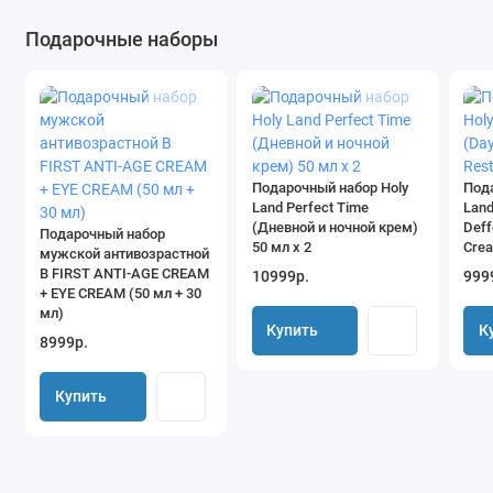
Подарочные наборы
Подарочный набор Holy
Под
Land Perfect Time
Land
(Дневной и ночной крем)
Deff
Подарочный набор
50 мл х 2
Cre
мужской антивозрастной
B FIRST ANTI-AGE CREAM
10999р.
999
+ EYE CREAM (50 мл + 30
мл)
Купить
К
8999р.
Купить