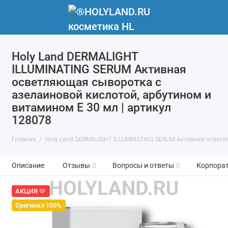
Holy Land DERMALIGHT
ILLUMINATING SERUM Активная
осветляющая сыворотка с
азелаиновой кислотой, арбутином и
витамином Е 30 мл | артикул
128078
Главная
Holy Land DERMALIGHT ILLUMINATING SERUM Активная осветл
Описание
Отзывы
0
Вопросы и ответы
0
Корпорат
АКЦИЯ 🫶
Оригинал 100%