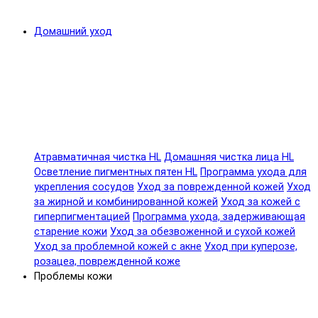
Домашний уход
Атравматичная чистка HL
Домашняя чистка лица HL
Осветление пигментных пятен HL
Программа ухода для
укрепления сосудов
Уход за поврежденной кожей
Уход
за жирной и комбинированной кожей
Уход за кожей с
гиперпигментацией
Программа ухода, задерживающая
старение кожи
Уход за обезвоженной и сухой кожей
Уход за проблемной кожей с акне
Уход при куперозе,
розацеа, поврежденной коже
Проблемы кожи