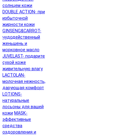
солнцем кожи
DOUBLE ACTION- при
избыточной
жирности кожи
GINSENG&CARROT-
чудодейственный
женьшень и
морковное масло
JUVELAST- подарите
сухой коже
живительную влагу
LACTOLAN-
молочная нежность,
дарующая комфорт
LOTIONS-
натуральные
лосьоны для вашей
кожи
MASK-
эффективные
средства
оздоровления и