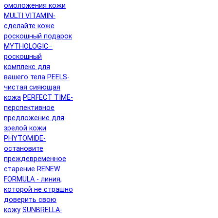
омоложения кожи
MULTI VITAMIN-
сделайте коже
роскошный подарок
MYTHOLOGIC–
роскошный
комплекс для
вашего тела
PEELS-
чистая сияющая
кожа
PERFECT TIME-
перспективное
предложение для
зрелой кожи
PHYTOMIDE-
остановите
преждевременное
старение
RENEW
FORMULA - линия,
которой не страшно
доверить свою
кожу
SUNBRELLA-