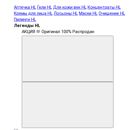
Аптечка HL
Гели HL
Для кожи век HL
Концентраты HL
Кремы для лица HL
Лосьоны HL
Маски HL
Очищение HL
Пилинги HL
Легенды HL
АКЦИЯ 🫶
Оригинал 100%
Распродан