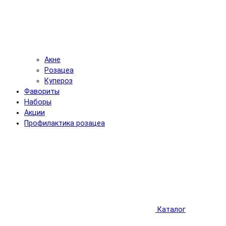
Акне
Розацеа
Купероз
Фавориты
Наборы
Акции
Профилактика розацеа
Каталог