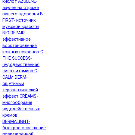
кислот
AZULENE-
азулен на страже
вашего здоровья
B
FIRST- источник
мужской красоты
BIO REPAIR-
эффективное
восстановление
кожных покровов
C
THE SUCCESS-
чудодейственная
сила витамина C
CALM DERM-
ощутимый
терапевтический
эффект
CREAMS-
многообразие
чудодейственных
кремов
DERMALIGHT-
быстрое осветление
поврежденной