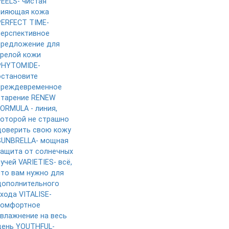
PEELS- чистая
сияющая кожа
PERFECT TIME-
перспективное
предложение для
зрелой кожи
PHYTOMIDE-
остановите
преждевременное
старение
RENEW
FORMULA - линия,
которой не страшно
доверить свою кожу
SUNBRELLA- мощная
защита от солнечных
лучей
VARIETIES- всё,
что вам нужно для
дополнительного
ухода
VITALISE-
комфортное
увлажнение на весь
день
YOUTHFUL-