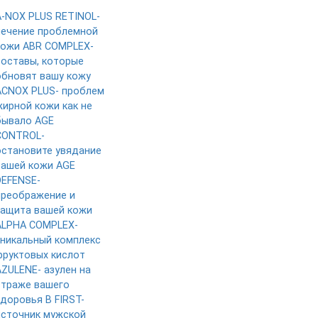
A-NOX PLUS RETINOL-
лечение проблемной
кожи
ABR COMPLEX-
составы, которые
обновят вашу кожу
ACNOX PLUS- проблем
жирной кожи как не
бывало
AGE
CONTROL-
остановите увядание
вашей кожи
AGE
DEFENSE-
преображение и
защита вашей кожи
ALPHA COMPLEX-
уникальный комплекс
фруктовых кислот
AZULENE- азулен на
страже вашего
здоровья
B FIRST-
источник мужской