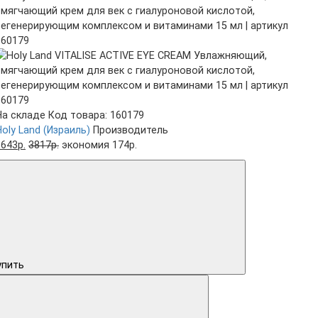
На складе
Код товара: 160179
Holy Land (Израиль)
Производитель
3643р.
3817р.
экономия 174р.
упить