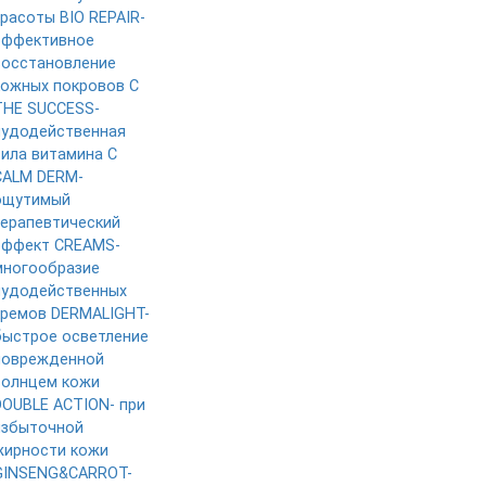
красоты
BIO REPAIR-
эффективное
восстановление
кожных покровов
C
THE SUCCESS-
чудодейственная
сила витамина C
CALM DERM-
ощутимый
терапевтический
эффект
CREAMS-
многообразие
чудодейственных
кремов
DERMALIGHT-
быстрое осветление
поврежденной
солнцем кожи
DOUBLE ACTION- при
избыточной
жирности кожи
GINSENG&CARROT-