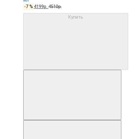
мл
-7 %
4199р.
4510р.
Купить