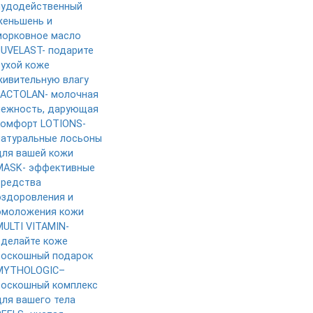
чудодейственный
женьшень и
морковное масло
JUVELAST- подарите
сухой коже
живительную влагу
LACTOLAN- молочная
нежность, дарующая
комфорт
LOTIONS-
натуральные лосьоны
для вашей кожи
MASK- эффективные
средства
оздоровления и
омоложения кожи
MULTI VITAMIN-
сделайте коже
роскошный подарок
MYTHOLOGIC–
роскошный комплекс
для вашего тела