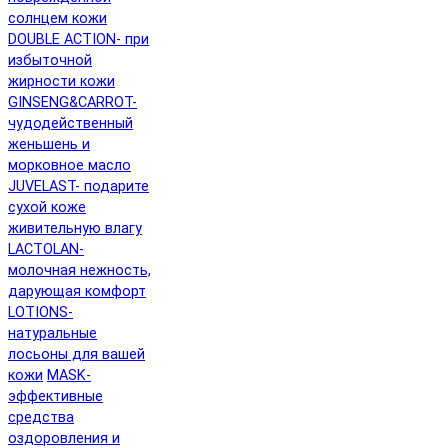
солнцем кожи
DOUBLE ACTION- при
избыточной
жирности кожи
GINSENG&CARROT-
чудодейственный
женьшень и
морковное масло
JUVELAST- подарите
сухой коже
живительную влагу
LACTOLAN-
молочная нежность,
дарующая комфорт
LOTIONS-
натуральные
лосьоны для вашей
кожи
MASK-
эффективные
средства
оздоровления и