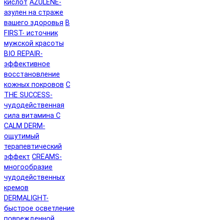
кислот
AZULENE-
азулен на страже
вашего здоровья
B
FIRST- источник
мужской красоты
BIO REPAIR-
эффективное
восстановление
кожных покровов
C
THE SUCCESS-
чудодейственная
сила витамина C
CALM DERM-
ощутимый
терапевтический
эффект
CREAMS-
многообразие
чудодейственных
кремов
DERMALIGHT-
быстрое осветление
поврежденной