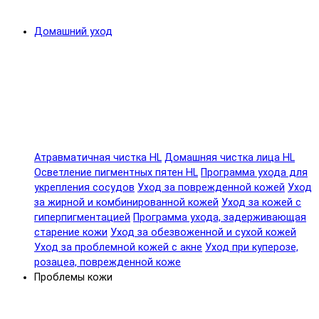
Домашний уход
Атравматичная чистка HL
Домашняя чистка лица HL
Осветление пигментных пятен HL
Программа ухода для
укрепления сосудов
Уход за поврежденной кожей
Уход
за жирной и комбинированной кожей
Уход за кожей с
гиперпигментацией
Программа ухода, задерживающая
старение кожи
Уход за обезвоженной и сухой кожей
Уход за проблемной кожей с акне
Уход при куперозе,
розацеа, поврежденной коже
Проблемы кожи