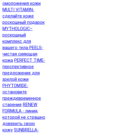
омоложения кожи
MULTI VITAMIN-
сделайте коже
роскошный подарок
MYTHOLOGIC–
роскошный
комплекс для
вашего тела
PEELS-
чистая сияющая
кожа
PERFECT TIME-
перспективное
предложение для
зрелой кожи
PHYTOMIDE-
остановите
преждевременное
старение
RENEW
FORMULA - линия,
которой не страшно
доверить свою
кожу
SUNBRELLA-