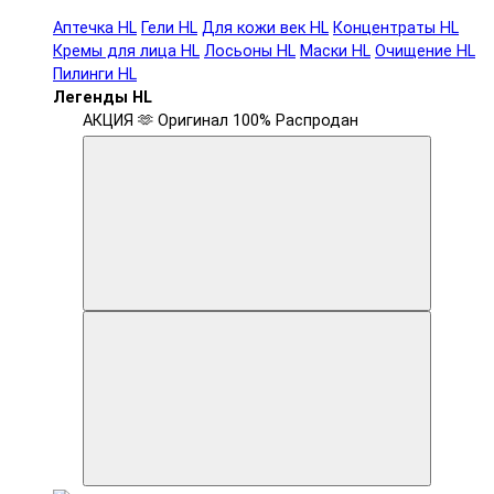
Аптечка HL
Гели HL
Для кожи век HL
Концентраты HL
Кремы для лица HL
Лосьоны HL
Маски HL
Очищение HL
Пилинги HL
Легенды HL
АКЦИЯ 🫶
Оригинал 100%
Распродан