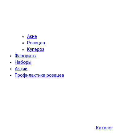
Акне
Розацеа
Купероз
Фавориты
Наборы
Акции
Профилактика розацеа
Каталог