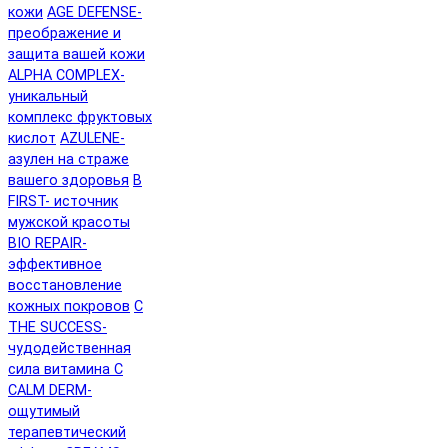
кожи
AGE DEFENSE-
преображение и
защита вашей кожи
ALPHA COMPLEX-
уникальный
комплекс фруктовых
кислот
AZULENE-
азулен на страже
вашего здоровья
B
FIRST- источник
мужской красоты
BIO REPAIR-
эффективное
восстановление
кожных покровов
C
THE SUCCESS-
чудодейственная
сила витамина C
CALM DERM-
ощутимый
терапевтический