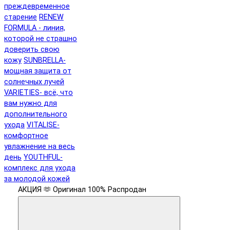
преждевременное
старение
RENEW
FORMULA - линия,
которой не страшно
доверить свою
кожу
SUNBRELLA-
мощная защита от
солнечных лучей
VARIETIES- всё, что
вам нужно для
дополнительного
ухода
VITALISE-
комфортное
увлажнение на весь
день
YOUTHFUL-
комплекс для ухода
за молодой кожей
АКЦИЯ 🫶
Оригинал 100%
Распродан