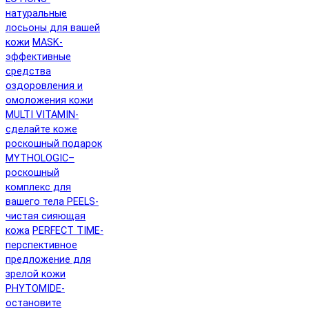
натуральные
лосьоны для вашей
кожи
MASK-
эффективные
средства
оздоровления и
омоложения кожи
MULTI VITAMIN-
сделайте коже
роскошный подарок
MYTHOLOGIC–
роскошный
комплекс для
вашего тела
PEELS-
чистая сияющая
кожа
PERFECT TIME-
перспективное
предложение для
зрелой кожи
PHYTOMIDE-
остановите