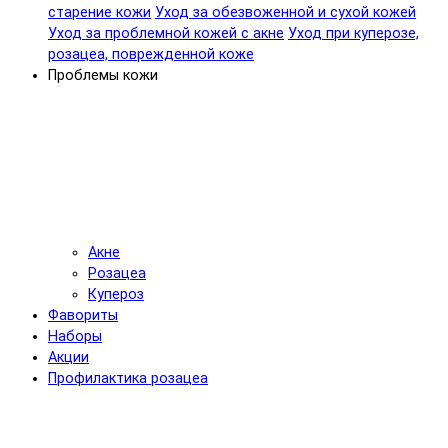
старение кожи
Уход за обезвоженной и сухой кожей
Уход за проблемной кожей с акне
Уход при куперозе,
розацеа, поврежденной коже
Проблемы кожи
Акне
Розацеа
Купероз
Фавориты
Наборы
Акции
Профилактика розацеа