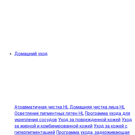
Домашний уход
Атравматичная чистка HL
Домашняя чистка лица HL
Осветление пигментных пятен HL
Программа ухода для
укрепления сосудов
Уход за поврежденной кожей
Уход
за жирной и комбинированной кожей
Уход за кожей с
гиперпигментацией
Программа ухода, задерживающая