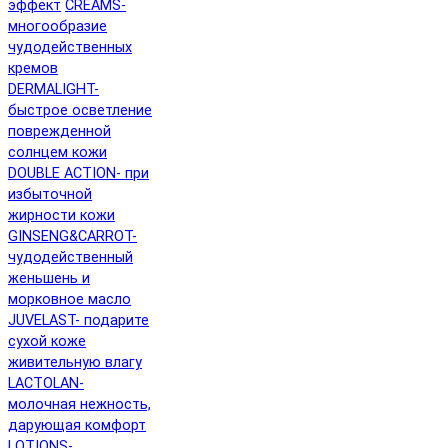
эффект
CREAMS-
многообразие
чудодейственных
кремов
DERMALIGHT-
быстрое осветление
поврежденной
солнцем кожи
DOUBLE ACTION- при
избыточной
жирности кожи
GINSENG&CARROT-
чудодейственный
женьшень и
морковное масло
JUVELAST- подарите
сухой коже
живительную влагу
LACTOLAN-
молочная нежность,
дарующая комфорт
LOTIONS-