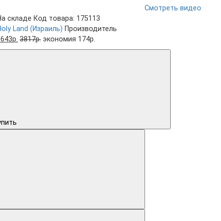
Смотреть видео
На складе
Код товара: 175113
Holy Land (Израиль)
Производитель
3643р.
3817р.
экономия 174р.
упить