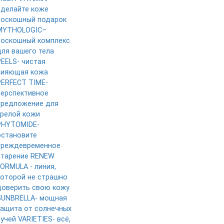
сделайте коже
роскошный подарок
MYTHOLOGIC–
роскошный комплекс
для вашего тела
PEELS- чистая
сияющая кожа
PERFECT TIME-
перспективное
предложение для
зрелой кожи
PHYTOMIDE-
остановите
преждевременное
старение
RENEW
FORMULA - линия,
которой не страшно
доверить свою кожу
SUNBRELLA- мощная
защита от солнечных
лучей
VARIETIES- всё,