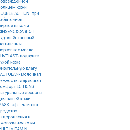
поврежденной
солнцем кожи
DOUBLE ACTION- при
избыточной
жирности кожи
GINSENG&CARROT-
чудодейственный
женьшень и
морковное масло
JUVELAST- подарите
сухой коже
живительную влагу
LACTOLAN- молочная
нежность, дарующая
комфорт
LOTIONS-
натуральные лосьоны
для вашей кожи
MASK- эффективные
средства
оздоровления и
омоложения кожи
MULTI VITAMIN-