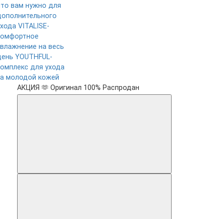
что вам нужно для
дополнительного
ухода
VITALISE-
комфортное
увлажнение на весь
день
YOUTHFUL-
комплекс для ухода
за молодой кожей
АКЦИЯ 🫶
Оригинал 100%
Распродан