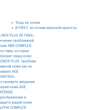
Уход за телом
B FIRST- источник мужской красоты
A-NOX PLUS RETINOL-
лечение проблемной
кожи
ABR COMPLEX-
составы, которые
обновят вашу кожу
ACNOX PLUS- проблем
жирной кожи как не
бывало
AGE
CONTROL-
остановите увядание
вашей кожи
AGE
DEFENSE-
преображение и
защита вашей кожи
ALPHA COMPLEX-