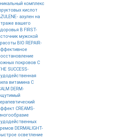
уникальный комплекс
фруктовых кислот
AZULENE- азулен на
страже вашего
здоровья
B FIRST-
источник мужской
красоты
BIO REPAIR-
эффективное
восстановление
кожных покровов
C
THE SUCCESS-
чудодейственная
сила витамина C
CALM DERM-
ощутимый
терапевтический
эффект
CREAMS-
многообразие
чудодейственных
кремов
DERMALIGHT-
быстрое осветление