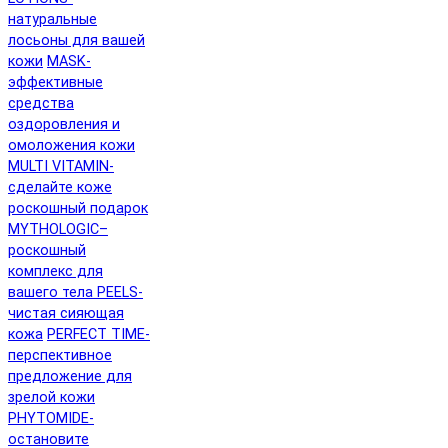
натуральные
лосьоны для вашей
кожи
MASK-
эффективные
средства
оздоровления и
омоложения кожи
MULTI VITAMIN-
сделайте коже
роскошный подарок
MYTHOLOGIC–
роскошный
комплекс для
вашего тела
PEELS-
чистая сияющая
кожа
PERFECT TIME-
перспективное
предложение для
зрелой кожи
PHYTOMIDE-
остановите