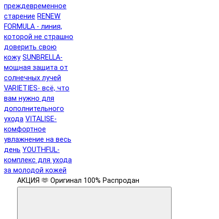
преждевременное
старение
RENEW
FORMULA - линия,
которой не страшно
доверить свою
кожу
SUNBRELLA-
мощная защита от
солнечных лучей
VARIETIES- всё, что
вам нужно для
дополнительного
ухода
VITALISE-
комфортное
увлажнение на весь
день
YOUTHFUL-
комплекс для ухода
за молодой кожей
АКЦИЯ 🫶
Оригинал 100%
Распродан