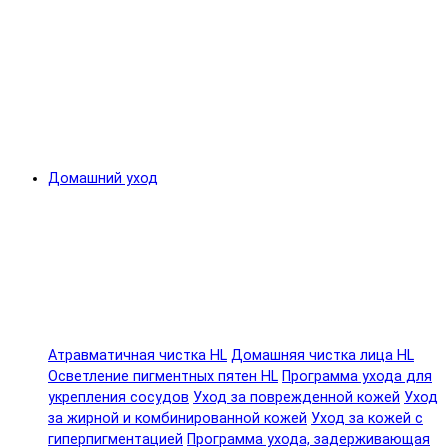
Домашний уход
Атравматичная чистка HL
Домашняя чистка лица HL
Осветление пигментных пятен HL
Программа ухода для
укрепления сосудов
Уход за поврежденной кожей
Уход
за жирной и комбинированной кожей
Уход за кожей с
гиперпигментацией
Программа ухода, задерживающая