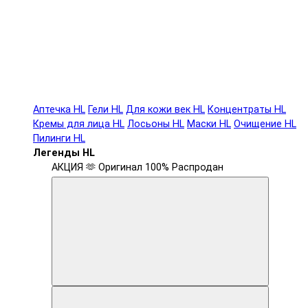
Аптечка HL
Гели HL
Для кожи век HL
Концентраты HL
Кремы для лица HL
Лосьоны HL
Маски HL
Очищение HL
Пилинги HL
Легенды HL
АКЦИЯ 🫶
Оригинал 100%
Распродан