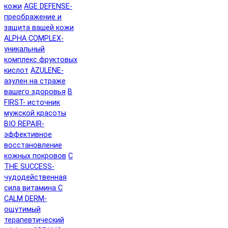
кожи
AGE DEFENSE-
преображение и
защита вашей кожи
ALPHA COMPLEX-
уникальный
комплекс фруктовых
кислот
AZULENE-
азулен на страже
вашего здоровья
B
FIRST- источник
мужской красоты
BIO REPAIR-
эффективное
восстановление
кожных покровов
C
THE SUCCESS-
чудодейственная
сила витамина C
CALM DERM-
ощутимый
терапевтический