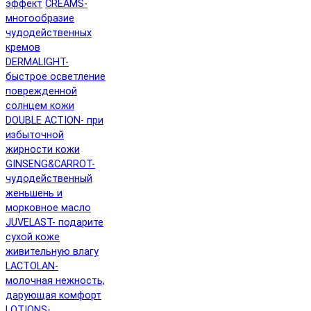
эффект
CREAMS-
многообразие
чудодейственных
кремов
DERMALIGHT-
быстрое осветление
поврежденной
солнцем кожи
DOUBLE ACTION- при
избыточной
жирности кожи
GINSENG&CARROT-
чудодейственный
женьшень и
морковное масло
JUVELAST- подарите
сухой коже
живительную влагу
LACTOLAN-
молочная нежность,
дарующая комфорт
LOTIONS-