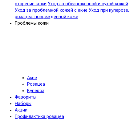
старение кожи
Уход за обезвоженной и сухой кожей
Уход за проблемной кожей с акне
Уход при куперозе,
розацеа, поврежденной коже
Проблемы кожи
Акне
Розацеа
Купероз
Фавориты
Наборы
Акции
Профилактика розацеа