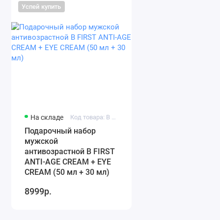
Успей купить
На складе
Код товара: B First set 1
Подарочный набор
мужской
антивозрастной B FIRST
ANTI-AGE CREAM + EYE
CREAM (50 мл + 30 мл)
8999р.