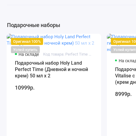
Подарочные наборы
Оригинал 100%
Оригинал 1
Успей купить
Успей купит
На складе
Код товара: Perfect Time Set - 1
На скла
Подарочный набор Holy Land
Perfect Time (Дневной и ночной
Подарочн
крем) 50 мл х 2
Vitalise
(крем дн
10999р.
8999р.