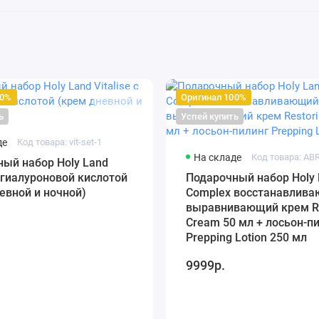
00%
Оригинал 100%
ь
Успей купить
де
Код товара: vit-set-1
На складе
ый набор Holy Land
 с гиалуроновой кислотой
Подарочный набор Holy
евной и ночной)
Complex восстанавлива
выравнивающий крем Re
Cream 50 мл + лосьон-п
Prepping Lotion 250 мл
9999р.