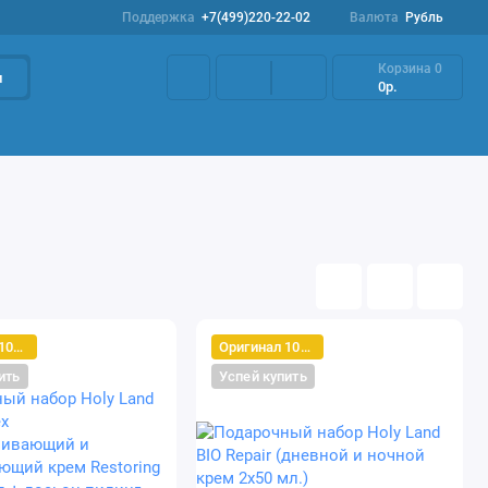
Поддержка
+7(499)220-22-02
Валюта
Рубль
Корзина
0
и
0р.
Наборы
Акции
Профилактика розацеа
Оригинал 100%
Оригинал 100%
ить
Успей купить