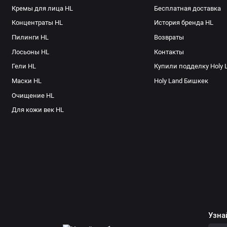
Кремы для лица HL
Бесплатная доставка
Концентраты HL
История бренда HL
Пилинги HL
Возвраты
Лосьоны HL
Контакты
Гели HL
Купили подделку Holy 
Маски HL
Holy Land Бишкек
Очищение HL
Для кожи век HL
Узна