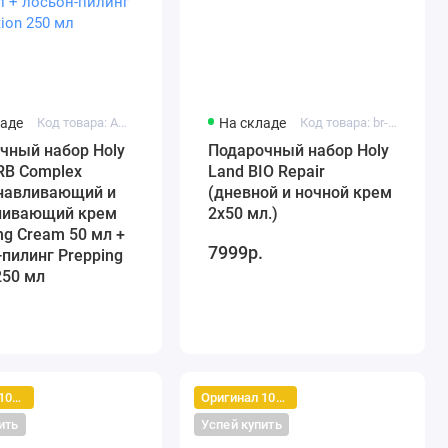
ладе
Код товара: ABR Complex Set - 1
На складе
Код товара: br-set-1
чный набор Holy
Подарочный набор Holy
RB Complex
Land BIO Repair
навливающий и
(дневной и ночной крем
нивающий крем
2х50 мл.)
ng Cream 50 мл +
7999р.
-пилинг Prepping
250 мл
Оригинал 100%
Оригинал 100%
ить
Успей купить