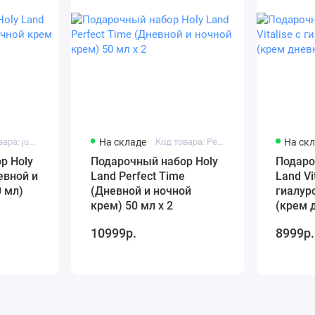
Код товара: juvelast-set-1
На складе
Код товара: Perfect Time Set - 1
На ск
р Holy
Подарочный набор Holy
Подаро
евной и
Land Perfect Time
Land Vi
 мл)
(Дневной и ночной
гиалур
крем) 50 мл х 2
(крем 
10999р.
8999р.