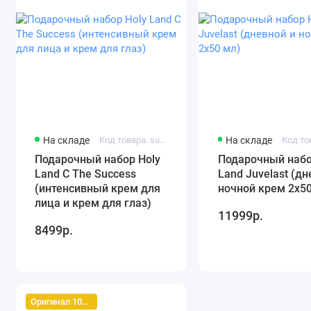
На складе
Код товара: success set 1
На складе
Подарочный набор Holy
Подарочный набо
Land C The Success
Land Juvelast (дн
(интенсивный крем для
ночной крем 2х50
лица и крем для глаз)
11999р.
8499р.
Оригинал 100%