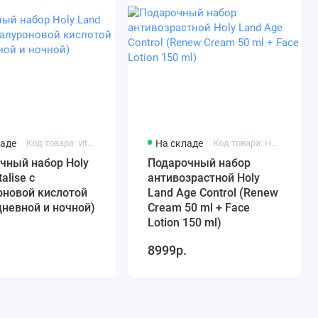
ладе
Код товара: vit-set-1
На складе
Код товара: HL Age Control Set 1
чный набор Holy
Подарочный набор
talise с
антивозрастной Holy
оновой кислотой
Land Age Control (Renew
дневной и ночной)
Cream 50 ml + Face
Lotion 150 ml)
8999р.