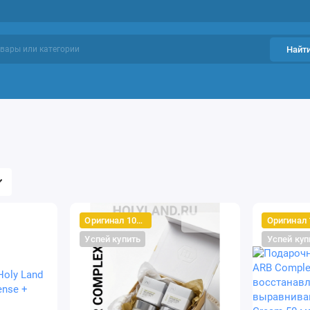
Найт
ий уход
Проблемы кожи
Фавориты
Оригинал 100%
Успей купить
Успей куп