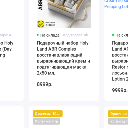
Код товара: ABR Complex Set - 1
На складе
Код товара: abr-set-3
На ск
р Holy
Подарочный набор Holy
Подаро
 (Day
Land ABR Complex
Land A
ing
восстанавливающий
восста
выравнивающий крем и
вырав
подтягивающая маска
Restori
2х50 мл.
лосьон
Lotion 
8999р.
9999р.
Оригинал 100%
Успей купить
Успей куп