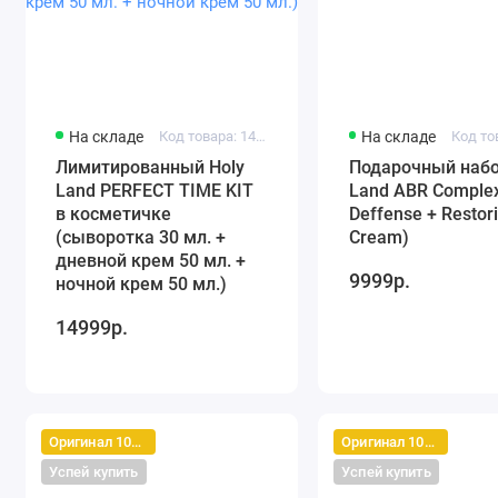
На складе
Код товара: 141499-1
На складе
Лимитированный Holy
Подарочный набо
Land PERFECT TIME KIT
Land ABR Complex
в косметичке
Deffense + Restor
(сыворотка 30 мл. +
Cream)
дневной крем 50 мл. +
9999р.
ночной крем 50 мл.)
14999р.
Оригинал 100%
Оригинал 100%
Успей купить
Успей купить