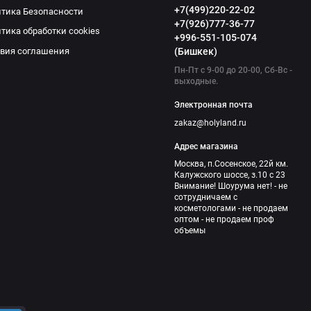
+7(499)220-22-02
тика Безопасности
+7(926)777-36-77
тика обработки cookies
+996-551-105-074
вия соглашения
(Бишкек)
Пн-Пт с 9-00 до 20-00, Сб-Вс -
выходные.
Электронная почта
zakaz@holyland.ru
Адрес магазина
Москва, п.Сосенское, 22й км.
Калужского шоссе, з.10 с 23
Внимание! Шоурума нет! - не
сотрудничаем с
косметологами - не продаем
оптом - не продаем проф
объемы