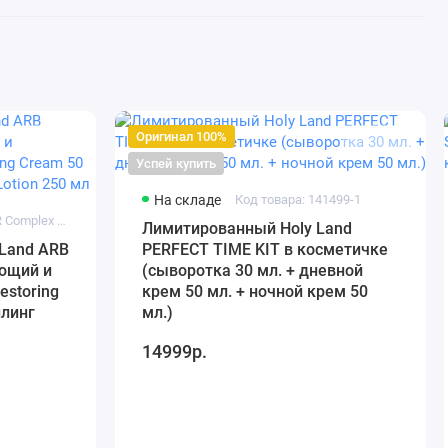
Оригинал 100%
Успей купить
На складе
Код товара: 141499-1
Код товара: ABR Complex Set - 1
Лимитированный Holy Land
 Land ARB
PERFECT TIME KIT в косметичке
ющий и
(сыворотка 30 мл. + дневной
storing
крем 50 мл. + ночной крем 50
илинг
мл.)
14999р.