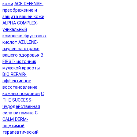
кожи
AGE DEFENSE-
преображение и
защита вашей кожи
ALPHA COMPLEX-
уникальный
комплекс фруктовых
кислот
AZULENE-
азулен на страже
вашего здоровья
B
FIRST- источник
мужской красоты
BIO REPAIR-
эффективное
восстановление
кожных покровов
C
THE SUCCESS-
чудодейственная
сила витамина C
CALM DERM-
ощутимый
терапевтический