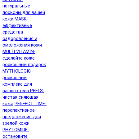
натуральные
лосьоны для вашей
кожи
MASK-
эффективные
средства
оздоровления и
омоложения кожи
MULTI VITAMIN-
сделайте коже
роскошный подарок
MYTHOLOGIC–
роскошный
комплекс для
вашего тела
PEELS-
чистая сияющая
кожа
PERFECT TIME-
перспективное
предложение для
зрелой кожи
PHYTOMIDE-
остановите