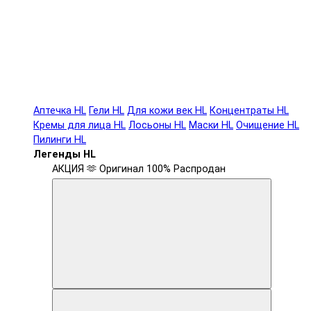
Аптечка HL
Гели HL
Для кожи век HL
Концентраты HL
Кремы для лица HL
Лосьоны HL
Маски HL
Очищение HL
Пилинги HL
Легенды HL
АКЦИЯ 🫶
Оригинал 100%
Распродан