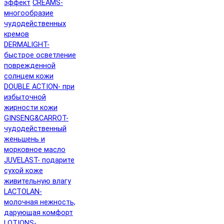
эффект
CREAMS-
многообразие
чудодейственных
кремов
DERMALIGHT-
быстрое осветление
поврежденной
солнцем кожи
DOUBLE ACTION- при
избыточной
жирности кожи
GINSENG&CARROT-
чудодейственный
женьшень и
морковное масло
JUVELAST- подарите
сухой коже
живительную влагу
LACTOLAN-
молочная нежность,
дарующая комфорт
LOTIONS-