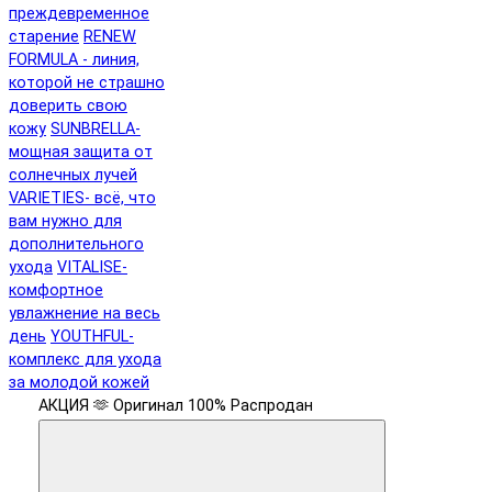
преждевременное
старение
RENEW
FORMULA - линия,
которой не страшно
доверить свою
кожу
SUNBRELLA-
мощная защита от
солнечных лучей
VARIETIES- всё, что
вам нужно для
дополнительного
ухода
VITALISE-
комфортное
увлажнение на весь
день
YOUTHFUL-
комплекс для ухода
за молодой кожей
АКЦИЯ 🫶
Оригинал 100%
Распродан