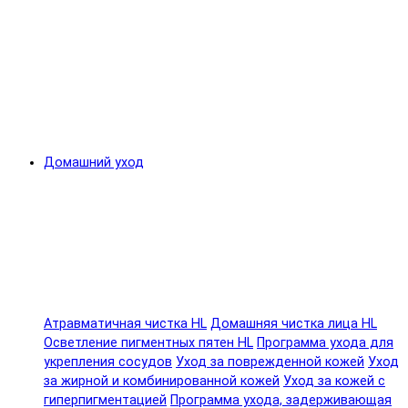
Домашний уход
Атравматичная чистка HL
Домашняя чистка лица HL
Осветление пигментных пятен HL
Программа ухода для
укрепления сосудов
Уход за поврежденной кожей
Уход
за жирной и комбинированной кожей
Уход за кожей с
гиперпигментацией
Программа ухода, задерживающая