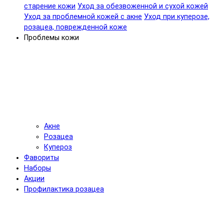
старение кожи
Уход за обезвоженной и сухой кожей
Уход за проблемной кожей с акне
Уход при куперозе,
розацеа, поврежденной коже
Проблемы кожи
Акне
Розацеа
Купероз
Фавориты
Наборы
Акции
Профилактика розацеа