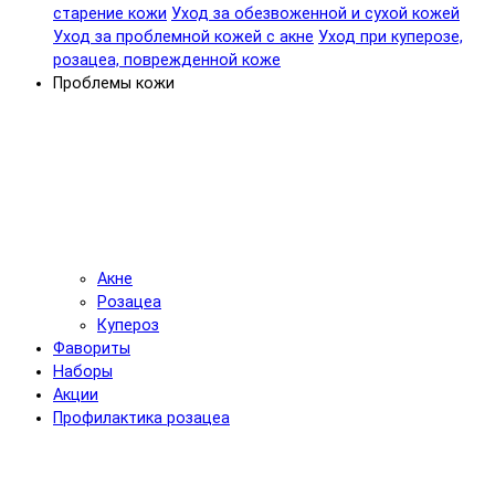
старение кожи
Уход за обезвоженной и сухой кожей
Уход за проблемной кожей с акне
Уход при куперозе,
розацеа, поврежденной коже
Проблемы кожи
Акне
Розацеа
Купероз
Фавориты
Наборы
Акции
Профилактика розацеа