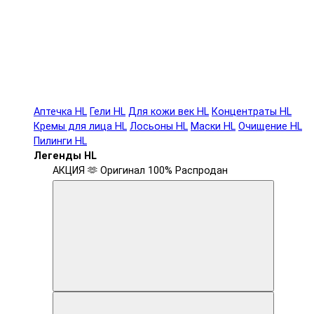
Аптечка HL
Гели HL
Для кожи век HL
Концентраты HL
Кремы для лица HL
Лосьоны HL
Маски HL
Очищение HL
Пилинги HL
Легенды HL
АКЦИЯ 🫶
Оригинал 100%
Распродан