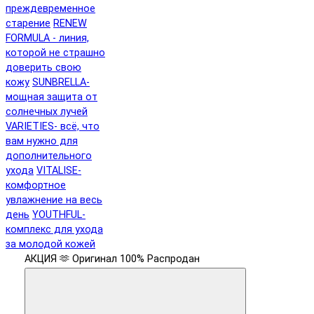
преждевременное
старение
RENEW
FORMULA - линия,
которой не страшно
доверить свою
кожу
SUNBRELLA-
мощная защита от
солнечных лучей
VARIETIES- всё, что
вам нужно для
дополнительного
ухода
VITALISE-
комфортное
увлажнение на весь
день
YOUTHFUL-
комплекс для ухода
за молодой кожей
АКЦИЯ 🫶
Оригинал 100%
Распродан