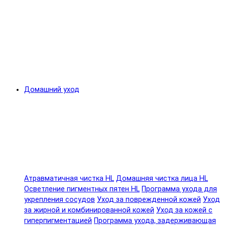
Домашний уход
Атравматичная чистка HL
Домашняя чистка лица HL
Осветление пигментных пятен HL
Программа ухода для
укрепления сосудов
Уход за поврежденной кожей
Уход
за жирной и комбинированной кожей
Уход за кожей с
гиперпигментацией
Программа ухода, задерживающая