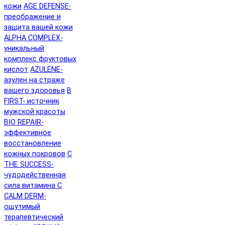
кожи
AGE DEFENSE-
преображение и
защита вашей кожи
ALPHA COMPLEX-
уникальный
комплекс фруктовых
кислот
AZULENE-
азулен на страже
вашего здоровья
B
FIRST- источник
мужской красоты
BIO REPAIR-
эффективное
восстановление
кожных покровов
C
THE SUCCESS-
чудодейственная
сила витамина C
CALM DERM-
ощутимый
терапевтический