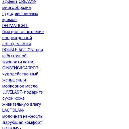
эффект
CREAMS-
многообразие
чудодейственных
кремов
DERMALIGHT-
быстрое осветление
поврежденной
солнцем кожи
DOUBLE ACTION- при
избыточной
жирности кожи
GINSENG&CARROT-
чудодейственный
женьшень и
морковное масло
JUVELAST- подарите
сухой коже
живительную влагу
LACTOLAN-
молочная нежность,
дарующая комфорт
LOTIONS-