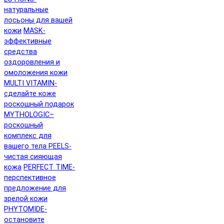
натуральные
лосьоны для вашей
кожи
MASK-
эффективные
средства
оздоровления и
омоложения кожи
MULTI VITAMIN-
сделайте коже
роскошный подарок
MYTHOLOGIC–
роскошный
комплекс для
вашего тела
PEELS-
чистая сияющая
кожа
PERFECT TIME-
перспективное
предложение для
зрелой кожи
PHYTOMIDE-
остановите