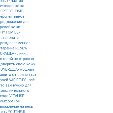
PEELS- чистая
сияющая кожа
PERFECT TIME-
перспективное
предложение для
зрелой кожи
PHYTOMIDE-
остановите
преждевременное
старение
RENEW
FORMULA - линия,
которой не страшно
доверить свою кожу
SUNBRELLA- мощная
защита от солнечных
лучей
VARIETIES- всё,
что вам нужно для
дополнительного
ухода
VITALISE-
комфортное
увлажнение на весь
день
YOUTHFUL-