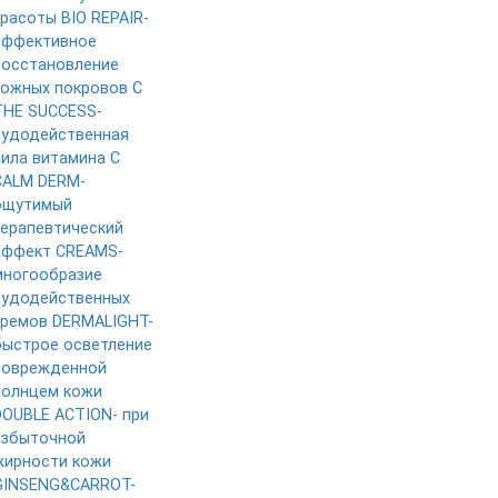
красоты
BIO REPAIR-
эффективное
восстановление
кожных покровов
C
THE SUCCESS-
чудодейственная
сила витамина C
CALM DERM-
ощутимый
терапевтический
эффект
CREAMS-
многообразие
чудодейственных
кремов
DERMALIGHT-
быстрое осветление
поврежденной
солнцем кожи
DOUBLE ACTION- при
избыточной
жирности кожи
GINSENG&CARROT-