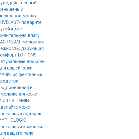
чудодейственный
женьшень и
морковное масло
JUVELAST- подарите
сухой коже
живительную влагу
LACTOLAN- молочная
нежность, дарующая
комфорт
LOTIONS-
натуральные лосьоны
для вашей кожи
MASK- эффективные
средства
оздоровления и
омоложения кожи
MULTI VITAMIN-
сделайте коже
роскошный подарок
MYTHOLOGIC–
роскошный комплекс
для вашего тела