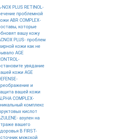
A-NOX PLUS RETINOL-
лечение проблемной
кожи
ABR COMPLEX-
составы, которые
обновят вашу кожу
ACNOX PLUS- проблем
жирной кожи как не
бывало
AGE
CONTROL-
остановите увядание
вашей кожи
AGE
DEFENSE-
преображение и
защита вашей кожи
ALPHA COMPLEX-
уникальный комплекс
фруктовых кислот
AZULENE- азулен на
страже вашего
здоровья
B FIRST-
источник мужской