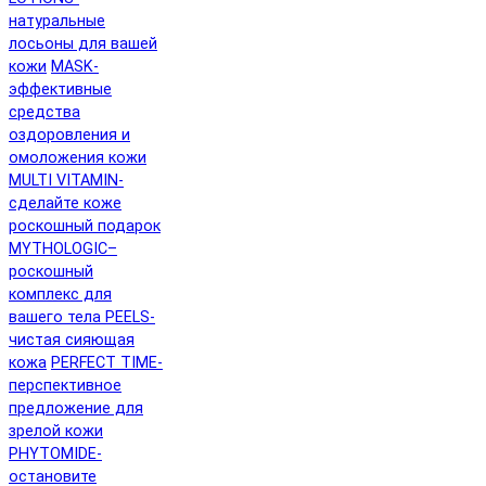
натуральные
лосьоны для вашей
кожи
MASK-
эффективные
средства
оздоровления и
омоложения кожи
MULTI VITAMIN-
сделайте коже
роскошный подарок
MYTHOLOGIC–
роскошный
комплекс для
вашего тела
PEELS-
чистая сияющая
кожа
PERFECT TIME-
перспективное
предложение для
зрелой кожи
PHYTOMIDE-
остановите