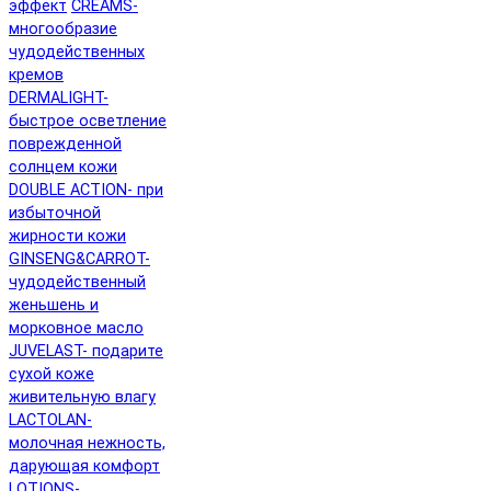
эффект
CREAMS-
многообразие
чудодейственных
кремов
DERMALIGHT-
быстрое осветление
поврежденной
солнцем кожи
DOUBLE ACTION- при
избыточной
жирности кожи
GINSENG&CARROT-
чудодейственный
женьшень и
морковное масло
JUVELAST- подарите
сухой коже
живительную влагу
LACTOLAN-
молочная нежность,
дарующая комфорт
LOTIONS-