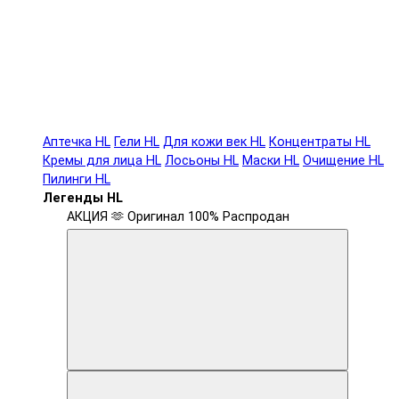
Аптечка HL
Гели HL
Для кожи век HL
Концентраты HL
Кремы для лица HL
Лосьоны HL
Маски HL
Очищение HL
Пилинги HL
Легенды HL
АКЦИЯ 🫶
Оригинал 100%
Распродан