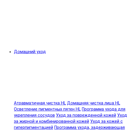
Домашний уход
Атравматичная чистка HL
Домашняя чистка лица HL
Осветление пигментных пятен HL
Программа ухода для
укрепления сосудов
Уход за поврежденной кожей
Уход
за жирной и комбинированной кожей
Уход за кожей с
гиперпигментацией
Программа ухода, задерживающая