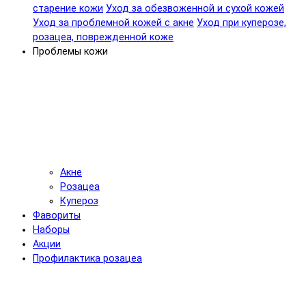
старение кожи
Уход за обезвоженной и сухой кожей
Уход за проблемной кожей с акне
Уход при куперозе,
розацеа, поврежденной коже
Проблемы кожи
Акне
Розацеа
Купероз
Фавориты
Наборы
Акции
Профилактика розацеа