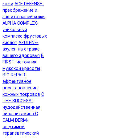
кожи
AGE DEFENSE-
преображение и
защита вашей кожи
ALPHA COMPLEX-
уникальный
комплекс фруктовых
кислот
AZULENE-
азулен на страже
вашего здоровья
B
FIRST- источник
мужской красоты
BIO REPAIR-
эффективное
восстановление
кожных покровов
C
THE SUCCESS-
чудодейственная
сила витамина C
CALM DERM-
ощутимый
терапевтический