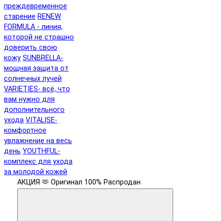
преждевременное
старение
RENEW
FORMULA - линия,
которой не страшно
доверить свою
кожу
SUNBRELLA-
мощная защита от
солнечных лучей
VARIETIES- всё, что
вам нужно для
дополнительного
ухода
VITALISE-
комфортное
увлажнение на весь
день
YOUTHFUL-
комплекс для ухода
за молодой кожей
АКЦИЯ 🫶
Оригинал 100%
Распродан