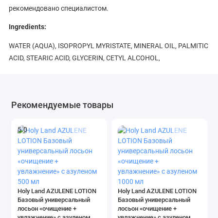
рекомендовано специалистом.
Ingredients:
WATER (AQUA), ISOPROPYL MYRISTATE, MINERAL OIL, PALMITIC
ACID, STEARIC ACID, GLYCERIN, CETYL ALCOHOL,
TRIETHANOLAMINE, PETROLATUM, AZULENE,
ETHYLHEXYLGLYCERIN, PHENOXYETHANOL, METHYLPARABEN,
PROPYLPARABEN, FRAGRANCE (PARFUM), BLUE1 (CI 42090).
Рекомендуемые товары
5.0
Holy Land AZULENE LOTION
Holy Land AZULENE LOTION
Базовый универсальный
Базовый универсальный
лосьон «очищение +
лосьон «очищение +
увлажнение» с азуленом
увлажнение» с азуленом