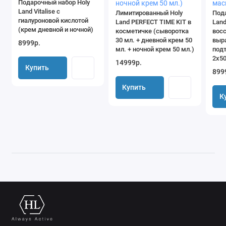
Подарочный набор Holy
Land Vitalise с
Лимитированный Holy
Под
гиалуроновой кислотой
Land PERFECT TIME KIT в
Lan
(крем дневной и ночной)
косметичке (сыворотка
вос
30 мл. + дневной крем 50
выр
8999р.
мл. + ночной крем 50 мл.)
под
2х50
14999р.
Купить
899
Купить
К