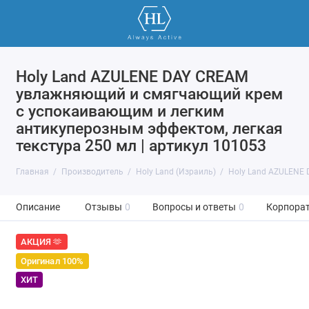
Holy Land AZULENE DAY CREAM
увлажняющий и смягчающий крем
с успокаивающим и легким
антикуперозным эффектом, легкая
текстура 250 мл | артикул 101053
Главная
Производитель
Holy Land (Израиль)
Holy Land AZULENE 
Описание
Отзывы
0
Вопросы и ответы
0
Корпорат
АКЦИЯ 🫶
Оригинал 100%
ХИТ