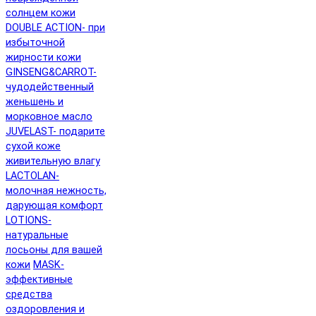
солнцем кожи
DOUBLE ACTION- при
избыточной
жирности кожи
GINSENG&CARROT-
чудодейственный
женьшень и
морковное масло
JUVELAST- подарите
сухой коже
живительную влагу
LACTOLAN-
молочная нежность,
дарующая комфорт
LOTIONS-
натуральные
лосьоны для вашей
кожи
MASK-
эффективные
средства
оздоровления и