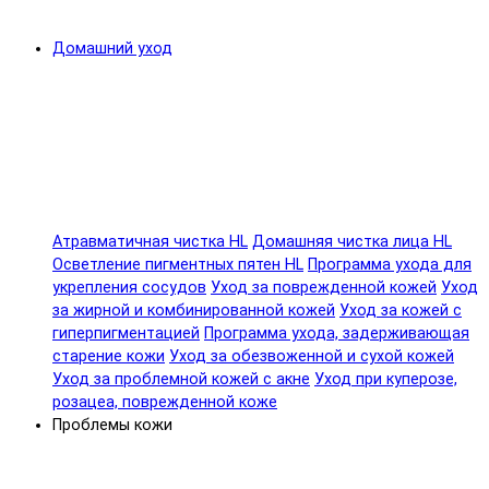
Домашний уход
Атравматичная чистка HL
Домашняя чистка лица HL
Осветление пигментных пятен HL
Программа ухода для
укрепления сосудов
Уход за поврежденной кожей
Уход
за жирной и комбинированной кожей
Уход за кожей с
гиперпигментацией
Программа ухода, задерживающая
старение кожи
Уход за обезвоженной и сухой кожей
Уход за проблемной кожей с акне
Уход при куперозе,
розацеа, поврежденной коже
Проблемы кожи