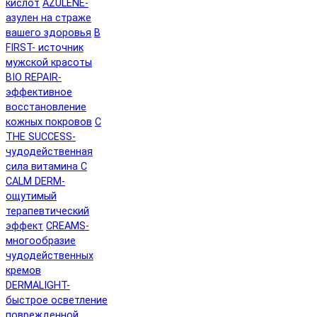
кислот
AZULENE-
азулен на страже
вашего здоровья
B
FIRST- источник
мужской красоты
BIO REPAIR-
эффективное
восстановление
кожных покровов
C
THE SUCCESS-
чудодейственная
сила витамина C
CALM DERM-
ощутимый
терапевтический
эффект
CREAMS-
многообразие
чудодейственных
кремов
DERMALIGHT-
быстрое осветление
поврежденной