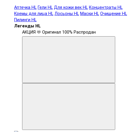
Аптечка HL
Гели HL
Для кожи век HL
Концентраты HL
Кремы для лица HL
Лосьоны HL
Маски HL
Очищение HL
Пилинги HL
Легенды HL
АКЦИЯ 🫶
Оригинал 100%
Распродан