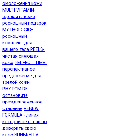
омоложения кожи
MULTI VITAMIN-
сделайте коже
роскошный подарок
MYTHOLOGIC–
роскошный
комплекс для
вашего тела
PEELS-
чистая сияющая
кожа
PERFECT TIME-
перспективное
предложение для
зрелой кожи
PHYTOMIDE-
остановите
преждевременное
старение
RENEW
FORMULA - линия,
которой не страшно
доверить свою
кожу
SUNBRELLA-