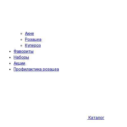
Акне
Розацеа
Купероз
Фавориты
Наборы
Акции
Профилактика розацеа
Каталог