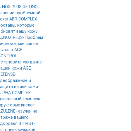
A-NOX PLUS RETINOL-
лечение проблемной
кожи
ABR COMPLEX-
составы, которые
обновят вашу кожу
ACNOX PLUS- проблем
жирной кожи как не
бывало
AGE
CONTROL-
остановите увядание
вашей кожи
AGE
DEFENSE-
преображение и
защита вашей кожи
ALPHA COMPLEX-
уникальный комплекс
фруктовых кислот
AZULENE- азулен на
страже вашего
здоровья
B FIRST-
источник мужской