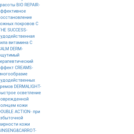
красоты
BIO REPAIR-
эффективное
восстановление
кожных покровов
C
THE SUCCESS-
чудодейственная
сила витамина C
CALM DERM-
ощутимый
терапевтический
эффект
CREAMS-
многообразие
чудодейственных
кремов
DERMALIGHT-
быстрое осветление
поврежденной
солнцем кожи
DOUBLE ACTION- при
избыточной
жирности кожи
GINSENG&CARROT-