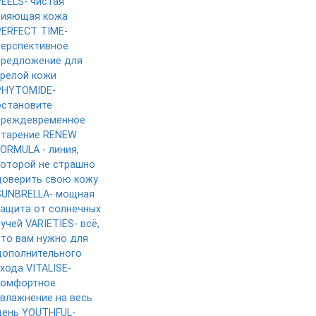
PEELS- чистая
сияющая кожа
PERFECT TIME-
перспективное
предложение для
зрелой кожи
PHYTOMIDE-
остановите
преждевременное
старение
RENEW
FORMULA - линия,
которой не страшно
доверить свою кожу
SUNBRELLA- мощная
защита от солнечных
лучей
VARIETIES- всё,
что вам нужно для
дополнительного
ухода
VITALISE-
комфортное
увлажнение на весь
день
YOUTHFUL-