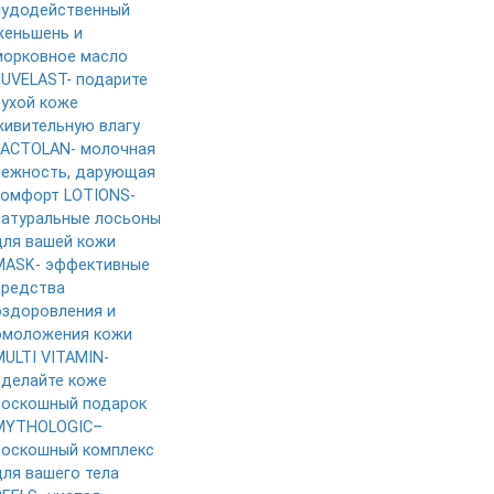
чудодейственный
женьшень и
морковное масло
JUVELAST- подарите
сухой коже
живительную влагу
LACTOLAN- молочная
нежность, дарующая
комфорт
LOTIONS-
натуральные лосьоны
для вашей кожи
MASK- эффективные
средства
оздоровления и
омоложения кожи
MULTI VITAMIN-
сделайте коже
роскошный подарок
MYTHOLOGIC–
роскошный комплекс
для вашего тела