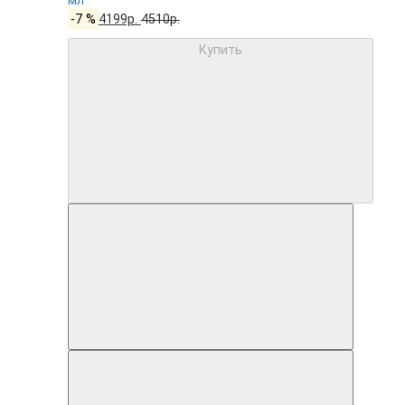
мл
-7 %
4199р.
4510р.
Купить