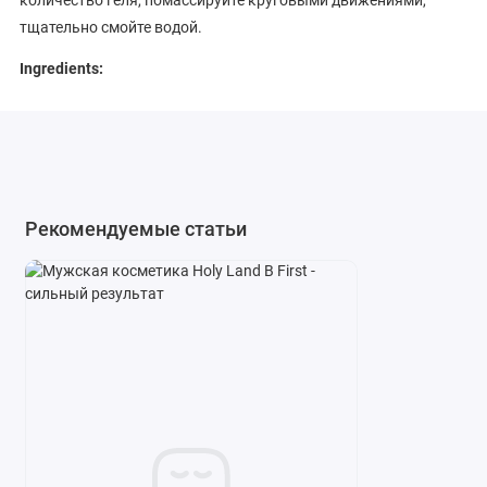
тщательно смойте водой.
Ingredients:
WATER (AQUA), PROPYLENE GLYCOL, TEA-LAURYL SULFATE,
SORBITOL, UREA, SILYBUM MARIANUM FRUIT EXTRACT,
CHAMOMILLA RECUTITA (MATRICARIA) FLOWER EXTRACT,
HYDROXYETHYLCELLULOSE, CHAMOMILLA RECUTITA
(MATRICARIA) FLOWER OIL, CARNOSINE, TOCOPHEROL,
Рекомендуемые статьи
BISABOLOL, SACCHARIDE ISOMERATE, DISODIUM
COCOAMPHODIACETATE, PHENOXYETHANOL,
ETHYLHEXYLGLYCERIN, FRAGRANCE (PARFUM), GLYCERIN,
ALCOHOL, PEG-40 HYDROGENATED CASTOR OIL, LECITHIN, CI
42090