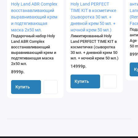
Под
анти
Подарочный набор Holy
Лимитированный Holy
Age 
Land ABR Complex
Land PERFECT TIME KIT в
50 m
восстанавливающий
косметичке (сыворотка
выравнивающий крем и
30 мл. + дневной крем 50
899
подтягивающая маска
мл. + ночной крем 50 мл.)
2х50 мл.
14999р.
К
8999р.
Купить
Купить