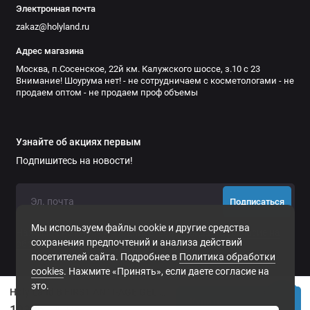
Электронная почта
zakaz@holyland.ru
Адрес магазина
Москва, п.Сосенское, 22й км. Калужского шоссе, з.10 с 23
Внимание! Шоурума нет! - не сотрудничаем с косметологами - не
продаем оптом - не продаем проф объемы
Узнайте об акциях первым
Подпишитесь на новости!
Подписаться
Мы используем файлы cookie и другие средства
Нажимая на кнопку «Подписаться», Вы даете
согласие на
сохранения предпочтений и анализа действий
обработку персональных данных.
посетителей сайта. Подробнее в
Политика обработки
cookies
. Нажмите «Принять», если даете согласие на
это.
Holy Land B FIRST ANTI-AGE GEL SOAP Средство для очищения 250 мл | артикул 107113
Купить
1932р.
2024р.