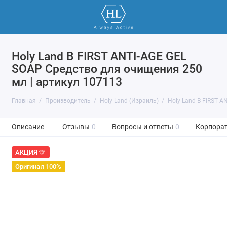
Holy Land B FIRST ANTI-AGE GEL
SOAP Средство для очищения 250
мл | артикул 107113
Главная
Производитель
Holy Land (Израиль)
Holy Land B FIRST 
Описание
Отзывы
0
Вопросы и ответы
0
Корпорат
АКЦИЯ 🫶
Оригинал 100%