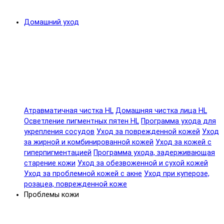
Домашний уход
Атравматичная чистка HL
Домашняя чистка лица HL
Осветление пигментных пятен HL
Программа ухода для
укрепления сосудов
Уход за поврежденной кожей
Уход
за жирной и комбинированной кожей
Уход за кожей с
гиперпигментацией
Программа ухода, задерживающая
старение кожи
Уход за обезвоженной и сухой кожей
Уход за проблемной кожей с акне
Уход при куперозе,
розацеа, поврежденной коже
Проблемы кожи