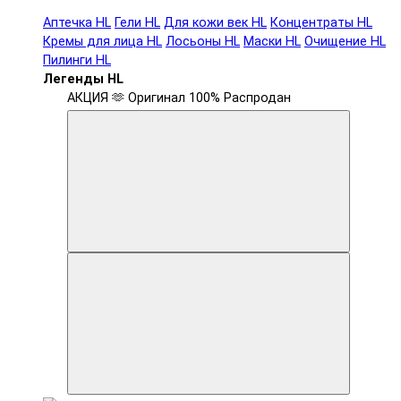
Аптечка HL
Гели HL
Для кожи век HL
Концентраты HL
Кремы для лица HL
Лосьоны HL
Маски HL
Очищение HL
Пилинги HL
Легенды HL
АКЦИЯ 🫶
Оригинал 100%
Распродан