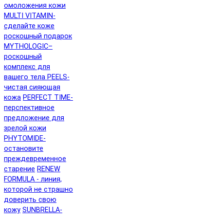
омоложения кожи
MULTI VITAMIN-
сделайте коже
роскошный подарок
MYTHOLOGIC–
роскошный
комплекс для
вашего тела
PEELS-
чистая сияющая
кожа
PERFECT TIME-
перспективное
предложение для
зрелой кожи
PHYTOMIDE-
остановите
преждевременное
старение
RENEW
FORMULA - линия,
которой не страшно
доверить свою
кожу
SUNBRELLA-