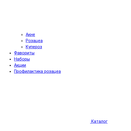
Акне
Розацеа
Купероз
Фавориты
Наборы
Акции
Профилактика розацеа
Каталог