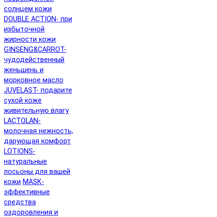
солнцем кожи
DOUBLE ACTION- при
избыточной
жирности кожи
GINSENG&CARROT-
чудодейственный
женьшень и
морковное масло
JUVELAST- подарите
сухой коже
живительную влагу
LACTOLAN-
молочная нежность,
дарующая комфорт
LOTIONS-
натуральные
лосьоны для вашей
кожи
MASK-
эффективные
средства
оздоровления и