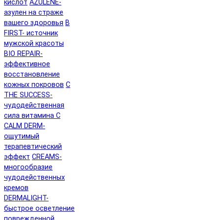
кислот
AZULENE-
азулен на страже
вашего здоровья
B
FIRST- источник
мужской красоты
BIO REPAIR-
эффективное
восстановление
кожных покровов
C
THE SUCCESS-
чудодейственная
сила витамина C
CALM DERM-
ощутимый
терапевтический
эффект
CREAMS-
многообразие
чудодейственных
кремов
DERMALIGHT-
быстрое осветление
поврежденной