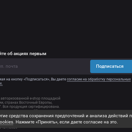
йте об акциях первым
Подписаться
ая на кнопку «Подписаться», Вы даете
согласие на обработку персональных
х.
 авторизованной e-shop площадкой
и, странах Восточный Европы,
. Вся продукция сертифицирована.
качеству продукции HL на
ютор ООО "Корпорация Эстетической
гие средства сохранения предпочтений и анализа действий п
9. Деятельность по реализации
ookies
. Нажмите «Принять», если даете согласие на это.
я на основании договора поставки
9427, 2026