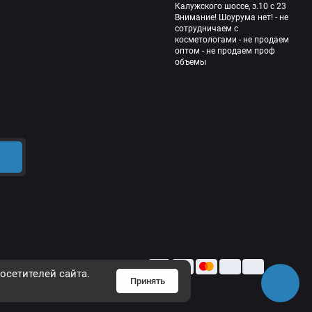
Калужского шоссе, з.10 с 23
Внимание! Шоурума нет! - не
сотрудничаем с
косметологами - не продаем
оптом - не продаем проф
объемы
осетителей сайта.
Принять