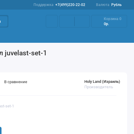
Поддержка
+7(499)220-22-02
Валюта
Рубль
Корзина
0
и
0р.
Наборы
Акции
Профилактика розацеа
 juvelast-set-1
Holy Land (Израиль)
В сравнение
Производитель
ast-set-1