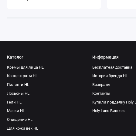
CERAMIDE AP, CERAMIDE EOP, CERAMIDE EOS,CAPROOYL P
ALCOHOL, CETEARETH-25, BUTYLENE GLYCOL, POLYSORBATE
2- NITROPROPANE-1,3-DIOL, PHENOXYETHANOL, FRAGRANCE
BUTYLPHENYL METHYLPROPIONAL, CITRONELLOL, HEXYL C
Способ применения
Наносите на чистую кожу вечером, впитайте массажными
Каталог
Информация
Состав косметического набора
Кремы для лица HL
Бесплатная доставка
Holy Land JUVELAST ACTIVE DAY CREAM 50 ml
Концентраты HL
История бренда HL
Holy Land JUVELAST INTENSIVE NIGHT CREAM 50 m
Пилинги HL
Возвраты
Лосьоны HL
Контакты
!!! ВАЖНО !!! ВНЕШНИЙ ВИД УПАКОВКИ МОЖЕТ ОТЛИЧА
Гели HL
Купили подделку Holy 
Маски HL
Holy Land Бишкек
Очищение HL
Для кожи век HL