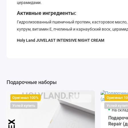
церамидами.
Активные ингредиенты:
Гидролизованный пшеничный протеин, касторовое масло, 
купрум, витамин Е, пчелиный и карнаубский воск, церамид
Holy Land JUVELAST INTENSIVE NIGHT CREAM
Интенсивный ночной крем с натуральными маслами и пе
Интенсивный ночной крем для питания и оживления кожи
профилактики возрастных изменений.
Активные ингредиенты:
Подарочные наборы
Масло ши, пчелиный воск, трипептид -1 купрум, витамин В 
экстракт гингко билоба, арабидопсиса, стеролы сои, цера
Оригинал 100%
Оригинал 1
Состав
Успей купить
Успей купит
На скла
Holy Land JUVELAST ACTIVE DAY CREAM
Подарочн
Repair (
WATER (AQUA), ISOPROPYL MYRISTATE , HYDROGENATED POLY