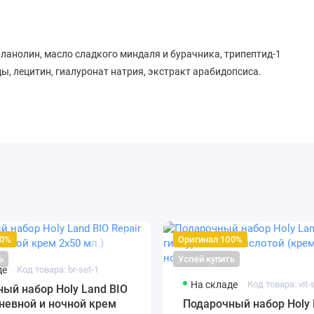
ланолин, масло сладкого миндаля и бурачника, трипептид-1
ы, лецитин, гиалуронат натрия, экстракт арабидопсиса.
птидами для улучшения эластичности, уменьшения морщин
, улучшения эластичности, уменьшения морщин и
5, гиалуронат натрия, экстракт дикого ямса, витамин Е,
миды, лецитин, ланолин
00%
Оригинал 100%
ь
Успей купить
де
Код товара: br-set-1
На складе
Код товара: vit-
ый набор Holy Land BIO
дневной и ночной крем
Подарочный набор Holy 
ISOBUTENE ,GLYCERIN, PALMITIC ACID, STEARIC ACID, CETYL