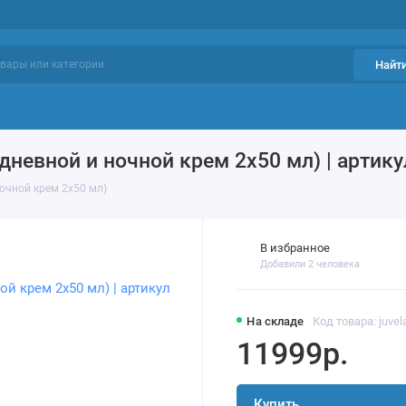
Найт
ий уход
Проблемы кожи
Фавориты
дневной и ночной крем 2х50 мл) | артикул
ночной крем 2х50 мл)
В избранное
Добавили 2 человека
На складе
Код товара: juvel
11999р.
Купить