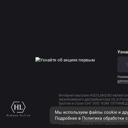
Узна
Нажим
данны
Интернет-магазин HOLYLAND.RU является
эксклюзивного дистрибьютора HL в Росси
Балтии и стран СНГ ООО "КЭМ "ОПТИМЕД"
Организация, принимающая претензии к 
территории РФ - эксклюзивный дистрибь
Мы используем файлы cookie и дру
Медицины "ОПТИМЕД" т. +7(495) 995-25-0
Подробнее в
Политика обработки c
косметических средств HL осуществляетс
046/22 от 16.05.22 ОГРНИП 32050810011