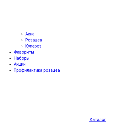
Акне
Розацеа
Купероз
Фавориты
Наборы
Акции
Профилактика розацеа
Каталог