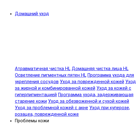
Домашний уход
Атравматичная чистка HL
Домашняя чистка лица HL
Осветление пигментных пятен HL
Программа ухода для
укрепления сосудов
Уход за поврежденной кожей
Уход
за жирной и комбинированной кожей
Уход за кожей с
гиперпигментацией
Программа ухода, задерживающая
старение кожи
Уход за обезвоженной и сухой кожей
Уход за проблемной кожей с акне
Уход при куперозе,
розацеа, поврежденной коже
Проблемы кожи