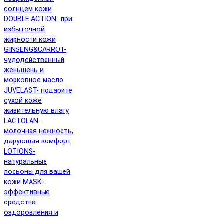
солнцем кожи
DOUBLE ACTION- при
избыточной
жирности кожи
GINSENG&CARROT-
чудодейственный
женьшень и
морковное масло
JUVELAST- подарите
сухой коже
живительную влагу
LACTOLAN-
молочная нежность,
дарующая комфорт
LOTIONS-
натуральные
лосьоны для вашей
кожи
MASK-
эффективные
средства
оздоровления и