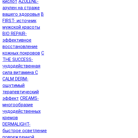
кислот
AZULENE-
азулен на страже
вашего здоровья
B
FIRST- источник
мужской красоты
BIO REPAIR-
эффективное
восстановление
кожных покровов
C
THE SUCCESS-
чудодейственная
сила витамина C
CALM DERM-
ощутимый
терапевтический
эффект
CREAMS-
многообразие
чудодейственных
кремов
DERMALIGHT-
быстрое осветление
поврежденной