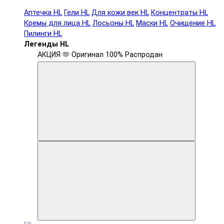
Аптечка HL
Гели HL
Для кожи век HL
Концентраты HL
Кремы для лица HL
Лосьоны HL
Маски HL
Очищение HL
Пилинги HL
Легенды HL
АКЦИЯ 🫶
Оригинал 100%
Распродан