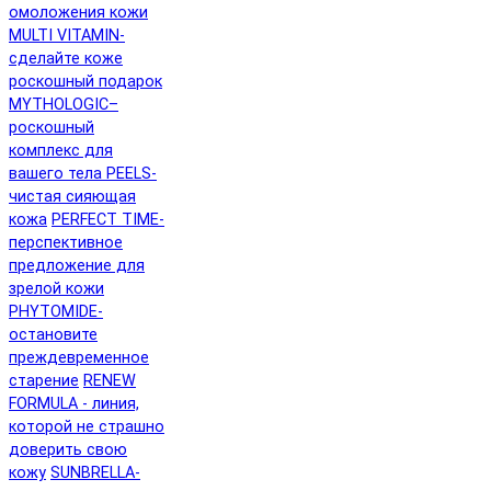
омоложения кожи
MULTI VITAMIN-
сделайте коже
роскошный подарок
MYTHOLOGIC–
роскошный
комплекс для
вашего тела
PEELS-
чистая сияющая
кожа
PERFECT TIME-
перспективное
предложение для
зрелой кожи
PHYTOMIDE-
остановите
преждевременное
старение
RENEW
FORMULA - линия,
которой не страшно
доверить свою
кожу
SUNBRELLA-