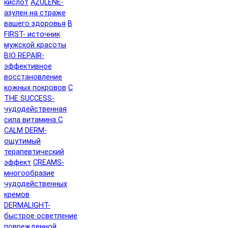
кислот
AZULENE-
азулен на страже
вашего здоровья
B
FIRST- источник
мужской красоты
BIO REPAIR-
эффективное
восстановление
кожных покровов
C
THE SUCCESS-
чудодейственная
сила витамина C
CALM DERM-
ощутимый
терапевтический
эффект
CREAMS-
многообразие
чудодейственных
кремов
DERMALIGHT-
быстрое осветление
поврежденной