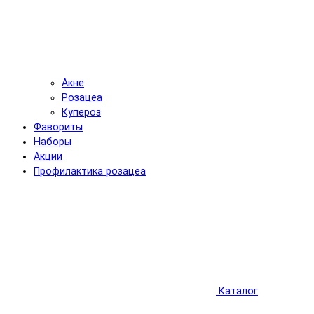
Акне
Розацеа
Купероз
Фавориты
Наборы
Акции
Профилактика розацеа
Каталог