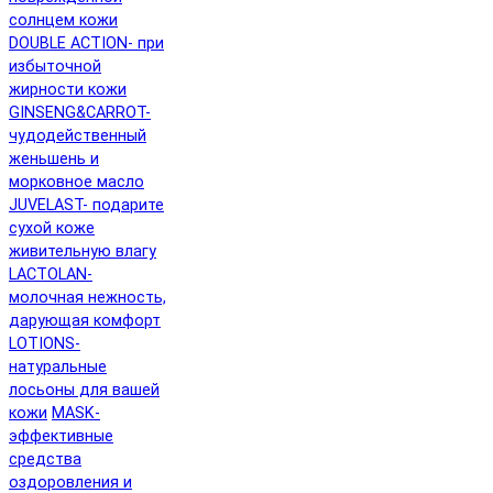
солнцем кожи
DOUBLE ACTION- при
избыточной
жирности кожи
GINSENG&CARROT-
чудодейственный
женьшень и
морковное масло
JUVELAST- подарите
сухой коже
живительную влагу
LACTOLAN-
молочная нежность,
дарующая комфорт
LOTIONS-
натуральные
лосьоны для вашей
кожи
MASK-
эффективные
средства
оздоровления и