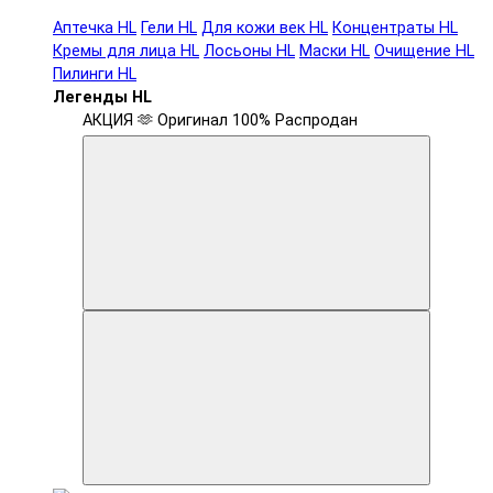
Аптечка HL
Гели HL
Для кожи век HL
Концентраты HL
Кремы для лица HL
Лосьоны HL
Маски HL
Очищение HL
Пилинги HL
Легенды HL
АКЦИЯ 🫶
Оригинал 100%
Распродан