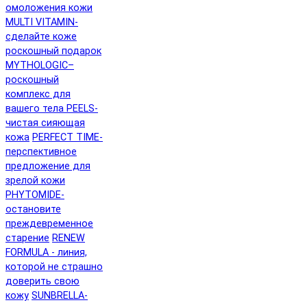
омоложения кожи
MULTI VITAMIN-
сделайте коже
роскошный подарок
MYTHOLOGIC–
роскошный
комплекс для
вашего тела
PEELS-
чистая сияющая
кожа
PERFECT TIME-
перспективное
предложение для
зрелой кожи
PHYTOMIDE-
остановите
преждевременное
старение
RENEW
FORMULA - линия,
которой не страшно
доверить свою
кожу
SUNBRELLA-