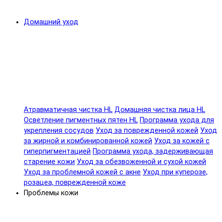
Домашний уход
Атравматичная чистка HL
Домашняя чистка лица HL
Осветление пигментных пятен HL
Программа ухода для
укрепления сосудов
Уход за поврежденной кожей
Уход
за жирной и комбинированной кожей
Уход за кожей с
гиперпигментацией
Программа ухода, задерживающая
старение кожи
Уход за обезвоженной и сухой кожей
Уход за проблемной кожей с акне
Уход при куперозе,
розацеа, поврежденной коже
Проблемы кожи