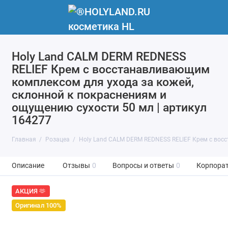
Holy Land CALM DERM REDNESS
RELIEF Крем с восстанавливающим
комплексом для ухода за кожей,
склонной к покраснениям и
ощущению сухости 50 мл | артикул
164277
Главная
Розацеа
Holy Land CALM DERM REDNESS RELIEF Крем с вос
Описание
Отзывы
0
Вопросы и ответы
0
Корпорат
АКЦИЯ 🫶
Оригинал 100%