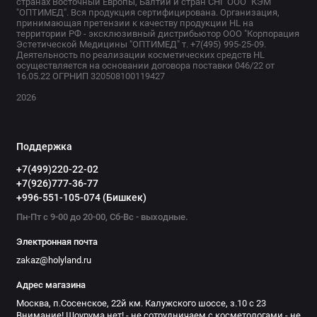
странах Восточный Европы, Балтии и стран СНГ ООО "КЭМ
"ОПТИМЕД". Вся продукция сертифицирована. Организация,
принимающая претензии к качеству продукции HL на
территории РФ - эксклюзивный дистрибьютор ООО "Корпорация
Эстетической Медицины "ОПТИМЕД" т. +7(495) 995-25-09.
Деятельность по реализации косметических средств HL
осуществляется на основании договора поставки 046/22 от
16.05.22 ОГРНИП 320508100119427
2026
Поддержка
+7(499)220-22-02
+7(926)777-36-77
+996-551-105-074 (Бишкек)
Пн-Пт с 9-00 до 20-00, Сб-Вс - выходные.
Электронная почта
zakaz@holyland.ru
Адрес магазина
Москва, п.Сосенское, 22й км. Калужского шоссе, з.10 с 23
Внимание! Шоурума нет! - не сотрудничаем с косметологами - не