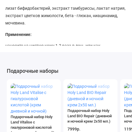
лизат бифидобактерий, экстракт тамбуриссы, лактат натрия,
экстракт цветков жимолости, бета - глюкан, ниацинамид,
мочевина.
Применение:
наносите на чистую кожу 1-2 раза в день или как
рекомендовано специалистом.
Ingredients:
Подарочные наборы
WATER (AQUA), HYDROGENATED POLYISOBUTENE, ISONONYL
ISONONANOATE, CAPRYLIC/CAPRIC TRIGLYCERIDE, PROPYLENE
GLYCOL, SORBITOL, CETYL ALCOHOL, ETHYLHEXYL
ISONONANOATE, PALMITIC ACID, STEARIC ACID, GLYCERYL
STEARATE, PEG-100 STEARATE, BIFIDA FERMENT LYSATE, CETYL
Подарочный набор Holy
Под
PALMITATE, BUTYLENE GLYCOL, TRIETHANOLAMINE, CETYL
Land BIO Repair (дневной
Land
Подарочный набор Holy
PHOSPHATE, PHENOXYETHANOL, CAPRYLOYL GLYCINE,
и ночной крем 2х50 мл.)
ночн
Land Vitalise с
AMMONIUM ACRYLOYLDIMETHYLTAURATE/VP COPOLYMER,
гиалуроновой кислотой
7999р.
119