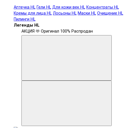
Аптечка HL
Гели HL
Для кожи век HL
Концентраты HL
Кремы для лица HL
Лосьоны HL
Маски HL
Очищение HL
Пилинги HL
Легенды HL
АКЦИЯ 🫶
Оригинал 100%
Распродан