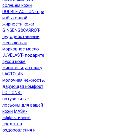
солнцем кожи
DOUBLE ACTION- при
избыточной
жирности кожи
GINSENG&CARROT-
чудодейственный
женьшень и
морковное масло
JUVELAST- подарите
сухой коже
живительную влагу
LACTOLAN-
молочная нежность,
дарующая комфорт
LOTIONS-
натуральные
лосьоны для вашей
кожи
MASK-
эффективные
средства
оздоровления и