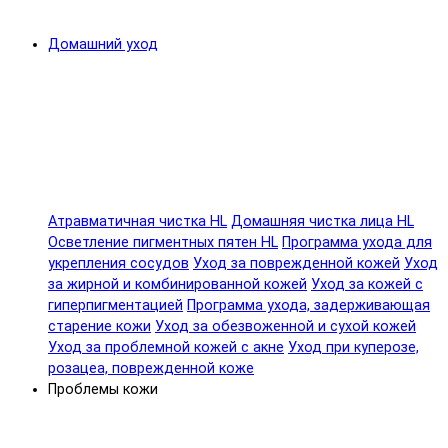
Домашний уход
Атравматичная чистка HL
Домашняя чистка лица HL
Осветление пигментных пятен HL
Программа ухода для
укрепления сосудов
Уход за поврежденной кожей
Уход
за жирной и комбинированной кожей
Уход за кожей с
гиперпигментацией
Программа ухода, задерживающая
старение кожи
Уход за обезвоженной и сухой кожей
Уход за проблемной кожей с акне
Уход при куперозе,
розацеа, поврежденной коже
Проблемы кожи