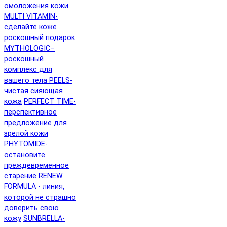
омоложения кожи
MULTI VITAMIN-
сделайте коже
роскошный подарок
MYTHOLOGIC–
роскошный
комплекс для
вашего тела
PEELS-
чистая сияющая
кожа
PERFECT TIME-
перспективное
предложение для
зрелой кожи
PHYTOMIDE-
остановите
преждевременное
старение
RENEW
FORMULA - линия,
которой не страшно
доверить свою
кожу
SUNBRELLA-