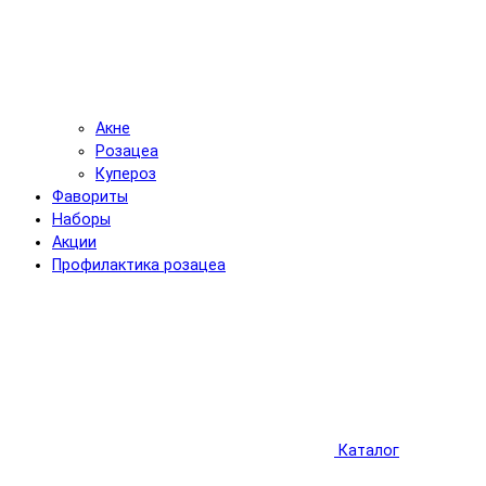
Акне
Розацеа
Купероз
Фавориты
Наборы
Акции
Профилактика розацеа
Каталог