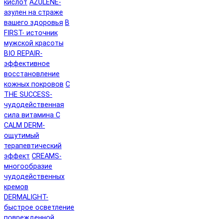
кислот
AZULENE-
азулен на страже
вашего здоровья
B
FIRST- источник
мужской красоты
BIO REPAIR-
эффективное
восстановление
кожных покровов
C
THE SUCCESS-
чудодейственная
сила витамина C
CALM DERM-
ощутимый
терапевтический
эффект
CREAMS-
многообразие
чудодейственных
кремов
DERMALIGHT-
быстрое осветление
поврежденной