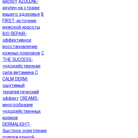
кислот
AZULENE-
азулен на страже
вашего здоровья
B
FIRST- источник
мужской красоты
BIO REPAIR-
эффективное
восстановление
кожных покровов
C
THE SUCCESS-
чудодейственная
сила витамина C
CALM DERM-
ощутимый
терапевтический
эффект
CREAMS-
многообразие
чудодейственных
кремов
DERMALIGHT-
быстрое осветление
поврежденной