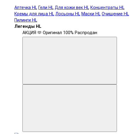
Аптечка HL
Гели HL
Для кожи век HL
Концентраты HL
Кремы для лица HL
Лосьоны HL
Маски HL
Очищение HL
Пилинги HL
Легенды HL
АКЦИЯ 🫶
Оригинал 100%
Распродан