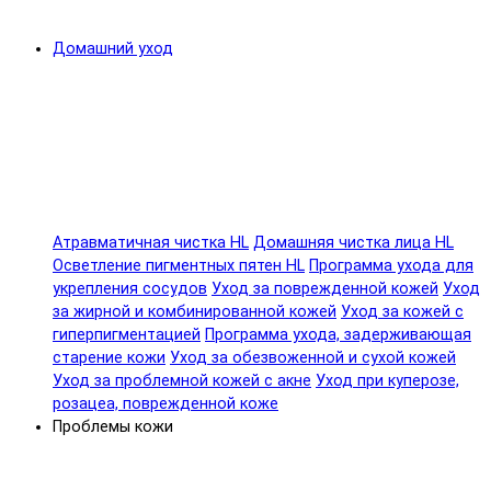
Домашний уход
Атравматичная чистка HL
Домашняя чистка лица HL
Осветление пигментных пятен HL
Программа ухода для
укрепления сосудов
Уход за поврежденной кожей
Уход
за жирной и комбинированной кожей
Уход за кожей с
гиперпигментацией
Программа ухода, задерживающая
старение кожи
Уход за обезвоженной и сухой кожей
Уход за проблемной кожей с акне
Уход при куперозе,
розацеа, поврежденной коже
Проблемы кожи