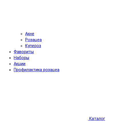
Акне
Розацеа
Купероз
Фавориты
Наборы
Акции
Профилактика розацеа
Каталог