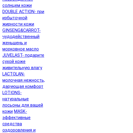
солнцем кожи
DOUBLE ACTION- при
избыточной
жирности кожи
GINSENG&CARROT-
чудодейственный
женьшень и
морковное масло
JUVELAST- подарите
сухой коже
живительную влагу
LACTOLAN-
молочная нежность,
дарующая комфорт
LOTIONS-
натуральные
лосьоны для вашей
кожи
MASK-
эффективные
средства
оздоровления и