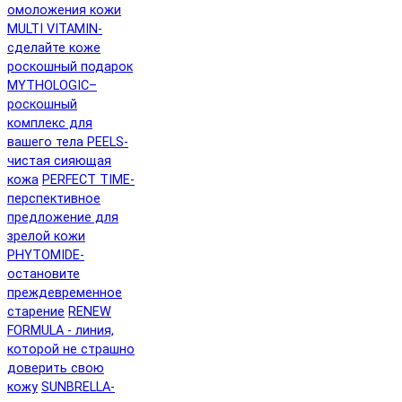
омоложения кожи
MULTI VITAMIN-
сделайте коже
роскошный подарок
MYTHOLOGIC–
роскошный
комплекс для
вашего тела
PEELS-
чистая сияющая
кожа
PERFECT TIME-
перспективное
предложение для
зрелой кожи
PHYTOMIDE-
остановите
преждевременное
старение
RENEW
FORMULA - линия,
которой не страшно
доверить свою
кожу
SUNBRELLA-