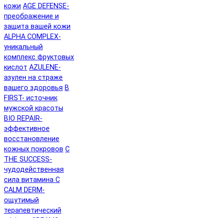
кожи
AGE DEFENSE-
преображение и
защита вашей кожи
ALPHA COMPLEX-
уникальный
комплекс фруктовых
кислот
AZULENE-
азулен на страже
вашего здоровья
B
FIRST- источник
мужской красоты
BIO REPAIR-
эффективное
восстановление
кожных покровов
C
THE SUCCESS-
чудодейственная
сила витамина C
CALM DERM-
ощутимый
терапевтический