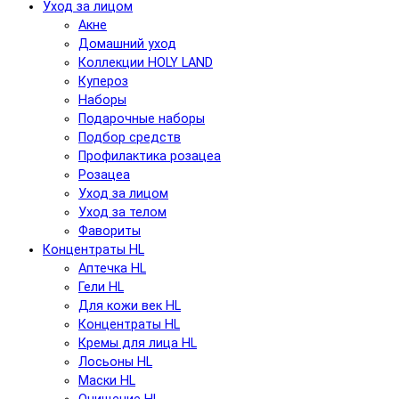
Уход за лицом
Акне
Домашний уход
Коллекции HOLY LAND
Купероз
Наборы
Подарочные наборы
Подбор средств
Профилактика розацеа
Розацеа
Уход за лицом
Уход за телом
Фавориты
Концентраты HL
Аптечка HL
Гели HL
Для кожи век HL
Концентраты HL
Кремы для лица HL
Лосьоны HL
Маски HL