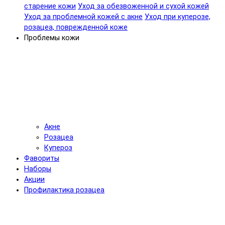
старение кожи
Уход за обезвоженной и сухой кожей
Уход за проблемной кожей с акне
Уход при куперозе,
розацеа, поврежденной коже
Проблемы кожи
Акне
Розацеа
Купероз
Фавориты
Наборы
Акции
Профилактика розацеа