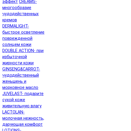
эффект
CREAMS-
многообразие
чудодейственных
кремов
DERMALIGHT-
быстрое осветление
поврежденной
солнцем кожи
DOUBLE ACTION- при
избыточной
жирности кожи
GINSENG&CARROT-
чудодейственный
женьшень и
морковное масло
JUVELAST- подарите
сухой коже
живительную влагу
LACTOLAN-
молочная нежность,
дарующая комфорт
LOTIONS-