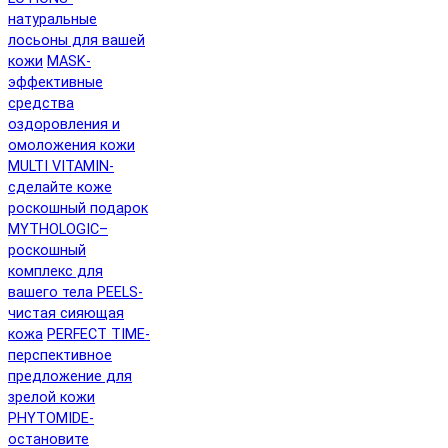
натуральные
лосьоны для вашей
кожи
MASK-
эффективные
средства
оздоровления и
омоложения кожи
MULTI VITAMIN-
сделайте коже
роскошный подарок
MYTHOLOGIC–
роскошный
комплекс для
вашего тела
PEELS-
чистая сияющая
кожа
PERFECT TIME-
перспективное
предложение для
зрелой кожи
PHYTOMIDE-
остановите