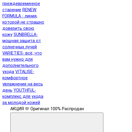
преждевременное
старение
RENEW
FORMULA - линия,
которой не страшно
доверить свою
кожу
SUNBRELLA-
мощная защита от
солнечных лучей
VARIETIES- всё, что
вам нужно для
дополнительного
ухода
VITALISE-
комфортное
увлажнение на весь
день
YOUTHFUL-
комплекс для ухода
за молодой кожей
АКЦИЯ 🫶
Оригинал 100%
Распродан