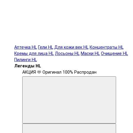
Аптечка HL
Гели HL
Для кожи век HL
Концентраты HL
Кремы для лица HL
Лосьоны HL
Маски HL
Очищение HL
Пилинги HL
Легенды HL
АКЦИЯ 🫶
Оригинал 100%
Распродан