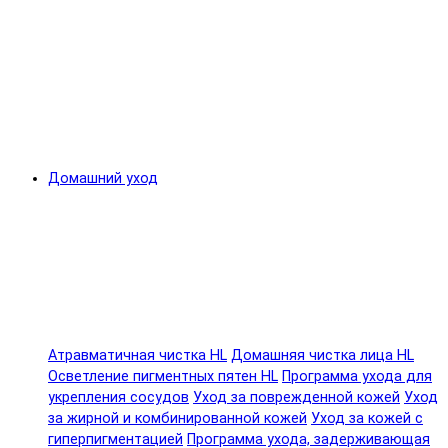
Домашний уход
Атравматичная чистка HL
Домашняя чистка лица HL
Осветление пигментных пятен HL
Программа ухода для
укрепления сосудов
Уход за поврежденной кожей
Уход
за жирной и комбинированной кожей
Уход за кожей с
гиперпигментацией
Программа ухода, задерживающая